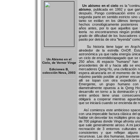
Un abismo en el cielo
es la "contin
abismo
, publicada en 1992 y que ga
después. Pongo continuación entre c
segunda parte en sentido estricto sino
tanto se estilan en los últimos tiem
hechos cronológicamente posteriores
años antes, por lo que aquellos que
leerla no encontraremos ningún probl
grado de dificultad de los buscadores 
pasito por detrás de otra "leyenda" com
Su historia tiene lugar en Arachn
alrededor de la estrella OnOff. Ést
astronómica ya que radia energía únic
un ciclo de encendido/apagado que se 
Un Abismo en el
250 años. Al espacio "humano" han 
Cielo, de Vernor Vinge
procedentes de él y hacia allá se en
mercaderes Qeng Ho, una civilización n
Ediciones B,
colección Nova, 2003
espera alcanzarla en el momento de bo
máximo partido posible al primer encuen
allí se topan con otra expedición 
Emergente, un grupo humano con un
diametralmente opuesta a la Qeng H
desarrollo en torno a la dominación y l
entre ambos tiene unas consecuenc
obligará a cooperar mientras aguardan
que se iniciará cuando se encienda de nu
Así comienza este ambicioso space 
con una impecable factura clásica del 
hablar sin desvelar los múltiples giros
de 700 páginas donde Vinge afronta un
que sale generalmente airoso. A mi juic
recreación de 3 entornos culturales 
consistentes y que reflejan algun
recursivas. Las dos humanas, bastante