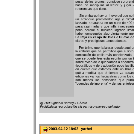
pesar de los tirones, consigue sorprend
base de manipular al lector y jugar
referencias que tiene.
Sin embargo hay un hoyo del que no l
un arranque prometedor, ágil y climá
lanzado, se atasca en un nudo de 400 
pasa casi nada y que infla innecesar
pena porque si hubiese logrado limar
haber conseguido algo ciertamente me
La Paja en el ojo de Dios
o
Huevo de
claros y prestigiosos antecedentes.
Por último quería lanzar desde aquí un
la editorial que ha permitido que el libr
corrección de estilo más concienzuda. Y
que se puede leer está escrito por un 
sobre aviso de lo que vamos a encontrar
tipográficos y de traducción poco justi
en cuenta que estamos ante un libro d
qué a medida que el tiempo va pasan
ediciones vamos hacia atrás como los 
son menos las editoriales que public
"duendes de imprenta" y demás entelequ
@ 2003 Ignacio Illarregui Gárate
Prohibida la reproducción sin permiso expreso del autor
2003-04-12 18:02 yarhel