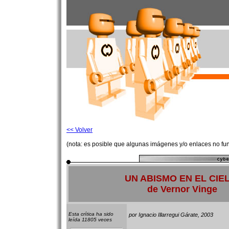
<< Volver
(nota: es posible que algunas imágenes y/o enlaces no fu
UN ABISMO EN EL CIE
de Vernor Vinge
Esta crítica ha sido
por Ignacio Illarregui Gárate, 2003
leída 11805 veces