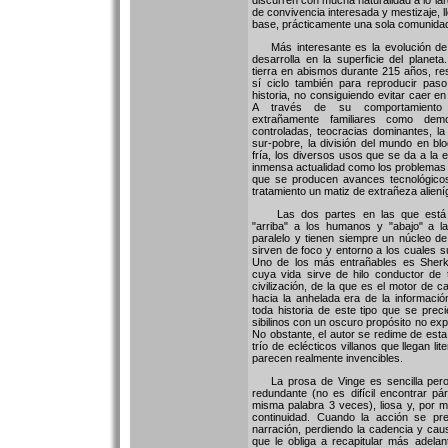
discurren con mucha naturalidad a lo la
de convivencia interesada y mestizaje, l
base, prácticamente una sola comunida
Más interesante es la evolución de l
desarrolla en la superficie del planeta
tierra en abismos durante 215 años, re
sí ciclo también para reproducir pas
historia, no consiguiendo evitar caer e
A través de su comportamiento 
extrañamente familiares como de
controladas, teocracias dominantes, la 
sur-pobre, la división del mundo en bl
fría, los diversos usos que se da a la 
inmensa actualidad como los problemas
que se producen avances tecnológicos
tratamiento un matiz de extrañeza aliení
Las dos partes en las que está es
"arriba" a los humanos y "abajo" a l
paralelo y tienen siempre un núcleo d
sirven de foco y entorno a los cuales 
Uno de los más entrañables es Sherka
cuya vida sirve de hilo conductor de 
civilización, de la que es el motor de 
hacia la anhelada era de la informaci
toda historia de este tipo que se pre
sibilinos con un oscuro propósito no exp
No obstante, el autor se redime de esta
trío de eclécticos villanos que llegan l
parecen realmente invencibles.
La prosa de Vinge es sencilla pero r
redundante (no es difícil encontrar pár
misma palabra 3 veces), liosa y, por
continuidad. Cuando la acción se pre
narración, perdiendo la cadencia y cau
que le obliga a recapitular más adelan