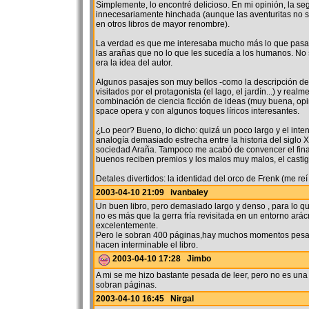
Simplemente, lo encontré delicioso. En mi opinión, la se
innecesariamente hinchada (aunque las aventuritas no s
en otros libros de mayor renombre).
La verdad es que me interesaba mucho más lo que pasa
las arañas que no lo que les sucedía a los humanos. No
era la idea del autor.
Algunos pasajes son muy bellos -como la descripción d
visitados por el protagonista (el lago, el jardín...) y real
combinación de ciencia ficción de ideas (muy buena, op
space opera y con algunos toques líricos interesantes.
¿Lo peor? Bueno, lo dicho: quizá un poco largo y el inte
analogía demasiado estrecha entre la historia del siglo X
sociedad Araña. Tampoco me acabó de convencer el final
buenos reciben premios y los malos muy malos, el castigo:
Detales divertidos: la identidad del orco de Frenk (me re
2003-04-10 21:09 ivanbaley
Un buen libro, pero demasiado largo y denso , para lo que
no es más que la gerra fría revisitada en un entorno arác
excelentemente.
Pero le sobran 400 páginas,hay muchos momentos pesad
hacen interminable el libro.
2003-04-10 17:28 Jimbo
A mi se me hizo bastante pesada de leer, pero no es una
sobran páginas.
2003-04-10 16:45 Nirgal