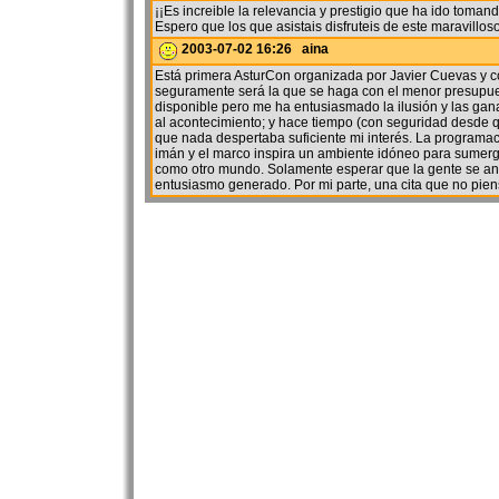
¡¡Es increible la relevancia y prestigio que ha ido toma
Espero que los que asistais disfruteis de este maravilloso
2003-07-02 16:26 aina
Está primera AsturCon organizada por Javier Cuevas y 
seguramente será la que se haga con el menor presupue
disponible pero me ha entusiasmado la ilusión y las ga
al acontecimiento; y hace tiempo (con seguridad desde 
que nada despertaba suficiente mi interés. La programa
imán y el marco inspira un ambiente idóneo para sumerg
como otro mundo. Solamente esperar que la gente se an
entusiasmo generado. Por mi parte, una cita que no pie