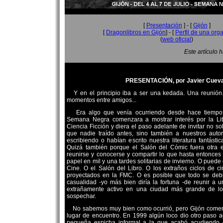
[
Presentación
] - [
Gijón
]
[
Dragonlibros en Gijón
] - [
Perfil de una org
(
web oficial
)
Este artículo 
PRESENTACIÓN, por Javier Cuev
Y en el principio iba a ser una kedada. Una reunión
momentos entre amigos...
Era algo que venía ocurriendo desde hace tiempo,
Semana Negra comenzara a mostrar interés por la Lite
Ciencia Ficción y diera el paso adelante de invitar no so
que nadie traído antes, sino también a nuestros auto
escribiendo o habían escrito nuestra literatura fantásti
Quizá también porque el Salón del Cómic fuera otra 
reunirse y conocerse y compartir lo que hasta entonce
papel en mil y una tardes solitarias de invierno. O puede 
Cine. O el Salón del Libro. O los extraños ciclos de c
proyectados en la FMC. O es posible que todo se debi
casualidad -yo más bien diría la fortuna -de reunir a 
extrañamente activo en una ciudad más grande de l
sospechar.
No sabemos muy bien como ocurrió, pero Gijón comenz
lugar de encuentro. En 1999 algún loco dio otro paso 
pequeña espicha informal a la que acabó acudiendo 