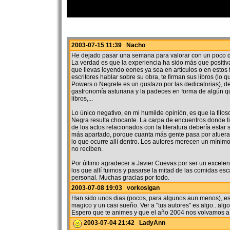
2003-07-15 11:39 Nacho
He dejado pasar una semana para valorar con un poco de
La verdad es que la experiencia ha sido más que positiv
que llevas leyendo eones ya sea en artículos o en estos 
escritores hablar sobre su obra, te firman sus libros (lo 
Powers o Negrete es un gustazo por las dedicatorias), d
gastronomía asturiana y la padeces en forma de algún q
libros,...
Lo único negativo, en mi humilde opinión, es que la filo
Negra resulta chocante. La carpa de encuentros donde t
de los actos relacionados con la literatura debería estar 
más apartado, porque cuanta más gente pasa por afuera
lo que ocurre allí dentro. Los autores merecen un mínim
no reciben.
Por último agradecer a Javier Cuevas por ser un excelen
los que allí fuimos y pasarse la mitad de las comidas es
personal. Muchas gracias por todo.
2003-07-08 19:03 vorkosigan
Han sido unos dias (pocos, para algunos aun menos), es
magico y un casi sueño. Ver a "tus autores" es algo.. alg
Espero que te animes y que el año 2004 nos volvamos a 
2003-07-04 21:42 LadyAnn