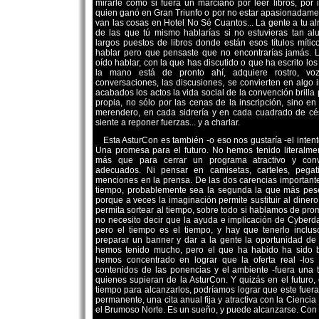
mirarle como si fuera un marciano por leer libros, por i
quien ganó en Gran Triunfo o por no estar apasionadam
van las cosas en Hotel No Sé Cuantos... La gente a tu a
de las que tú mismo hablarías si no estuvieras tan al
largos puestos de libros donde están esos títulos míti
hablar pero que pensaste que no encontrarías jamás. 
oído hablar, con la que has discutido o que ha escrito los
la mano está de pronto ahí, adquiere rostro, voz
conversaciones, las discusiones, se convierten en algo 
acabados los actos la vida social de la convención brilla
propia, no sólo por las cenas de la inscripción, sino e
merendero, en cada sidrería y en cada cuadrado de c
siente a reponer fuerzas... y a charlar.
Esta AsturCon es también -o eso nos gustaría -el inten
Una promesa para el futuro. No hemos tenido literalm
más que para cerrar un programa atractivo y con
adecuados. Ni pensar en camisetas, carteles, pegat
menciones en la prensa. De las dos carencias importante
tiempo, probablemente sea la segunda la que más pes
porque a veces la imaginación permite sustituir al diner
permita sortear al tiempo, sobre todo si hablamos de pro
no necesito decir que la ayuda e implicación de Cyberda
pero el tiempo es el tiempo, y hay que tenerlo inclus
preparar un banner y dar a la gente la oportunidad de
hemos tenido mucho, pero el que ha habido ha sido 
hemos concentrado en lograr que la oferta real -los a
contenidos de las ponencias y el ambiente -fuera una t
quienes supieran de la AsturCon. Y quizás en el futur
tiempo para alcanzarlos, podríamos lograr que este fuer
permanente, una cita anual fija y atractiva con la Ciencia
el Brumoso Norte. Es un sueño, y puede alcanzarse. Con