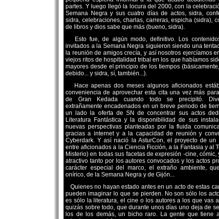
partes. Y luego llegó la locura del 2000, con la celebrac
Semana Negra y sus cuatro días de actos, sidra, confe
sidra, celebraciones, charlas, carreras, espicha (sidra),
de libros y dios sabe que más (bueno, sidra).
Esto fue, de algún modo, definitivo. Los contenido
invitados a la Semana Negra siguieron siendo una tenta
la reunión de amigos crecía, y así nosotros ejercíamos 
viejos ritos de hospitalidad tribal en los que habíamos si
mayores desde el principio de los tiempos (básicament
debido... y sidra, sí, también...).
Hace apenas dos meses algunos aficionados está
conveniencia de aprovechar esta cita una vez más par
de Gran Kedada cuando todo se precipitó. Diver
extrañamente encadenados en un breve periodo de tiemp
un lado la oferta de SN de concentrar sus actos ded
Literatura Fantástica y la disponibilidad de sus instala
nuevas perspectivas planteadas por la fluida comunica
gracias a internet y a la capacidad de reunión y conv
Cyberdark. Y así nació la AsturCon, el proyecto de un
entre aficionados a la Ciencia Ficción, a la Fantasia y al T
Misterio) en todas sus facetas de expresión -cine, cómic, y
atractivo tanto por los autores convocados y los actos 
carácter especial del marco, el extraño ambiente, q
onírico, de la Semana Negra y de Gijón...
Quienes no hayan estado antes en un acto de estas carac
pueden imaginar lo que se pierden. No son sólo los acto
es sólo la literatura, el cine o los autores a los que vas
quizás sobre todo, que durante unos días uno deja de ser
los de los demás, un bicho raro. La gente que tiene 