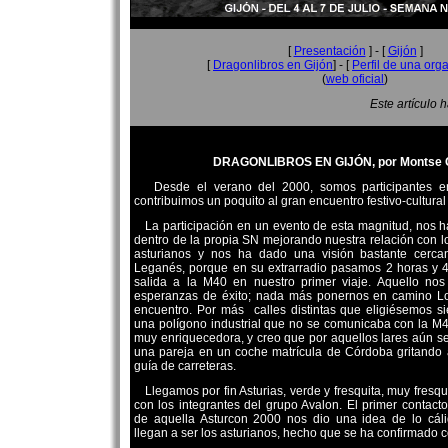
[
Presentación
] - [
Gijón
]
[
Dragonlibros en Gijón
] - [
Perfil de una org
(
web oficial
)
Este artículo 
DRAGONLIBROS EN GIJÓN, por Montse 
Desde el verano del 2000, somos participantes 
contribuimos un poquito al gran encuentro festivo-cultural
La participación en un evento de esta magnitud, nos h
dentro de la propia SN mejorando nuestra relación con lo
asturianos y nos ha dado una visión bastante cerca
Leganés, porque en su extrarradio pasamos 2 horas y 
salida a la M40 en nuestro primer viaje. Aquello no
esperanzas de éxito; nada más ponernos en camino Lov
encuentro. Por más calles distintas que eligiésemos
una polígono industrial que no se comunicaba con la M
muy enriquecedora, y creo que por aquellos lares aún s
una pareja en un coche matrícula de Córdoba gritando a
guía de carreteras.
Llegamos por fin Asturias, verde y fresquita, muy fresqu
con los integrantes del grupo Avalon. El primer contact
de aquella Asturcon 2000 nos dio una idea de lo cál
llegan a ser los asturianos, hecho que se ha confirmado c