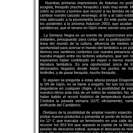
Nuestras primeras impresiones de Asturias no podía
acogida, fresquito (mucho fresquito) y todo muy verde. M
cobró su precio y tuvimos que recurrir a las tiendas de la
cambiar nuestro calzado veraniego; al fin y al cabo está
más adecuado a la pluviometría local. En este punto m
los asistentes a la próxima Asturcon 2003, que acudan
cantábricas, que el verano en Gijón viene siendo una prim
La Semana Negra es un evento de proporciones enor
visitantes, presupuesto para contar con la participació
línea del mundo de la cultura, afluencia de medios 
oportunidad para acercar el mundo del fantástico a un p
libreros nos sentimos contentos con nuestra presencia 
nuestra imagen entre los lectores asturianos, que son
esperamos haber contribuido en mayor o menor medid
literatura fantástica. Es una oportunidad única de t
aficionados llegados desde todos los puntos de Ast
limítrofes, y de pasar fresquito, mucho fresquito...
Si alguien se pregunta a estas alturas porqué Dragonl
la SN de Gijón, no se llame a engaño. No son los ric
degustarse en cualquier chigre, o la posibilidad de e
nuestros libros ante más de un millón de visitantes. No,
haber batido el record histórico de temperatura dura
Córdoba la pasada semana (41ºC oficialmente), vam
vivificante del Cantábrico.
Olvidaos de la posibilidad de ampliar nuestro espectro d
probar nuevos productos o presentar el punto de lectura 
los 11º C que marcaba un termómetro en una calle de
recorrer los 853 Km que separan la capital de la Mezq
paraíso de descanso estival, aunque el descanso es relat