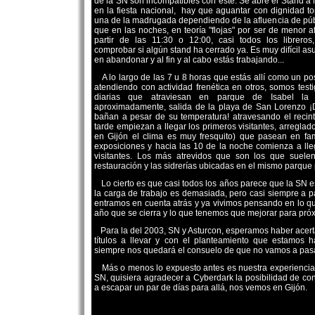
de la SN son incompatibles con éste. Se abre el Stand a 
en la fiesta nacional, hay que aguantar con dignidad tor
una de la madrugada dependiendo de la afluencia de púb
que en las noches, en teoría "flojas" por ser de menor af
partir de las 11:30 o 12:00, casi todos los librer
comprobar si algún stand ha cerrado ya. Es muy difícil as
en abandonar y al fin y al cabo estás trabajando...
A lo largo de las 7 u 8 horas que estás allí como un po
atendiendo con actividad frenética en otros, somos test
diarias que atraviesan en parque de Isabel la 
aproximadamente, salida de la playa de San Lorenzo ¡
bañan a pesar de su temperatura! atravesando el reci
tarde empiezan a llegar los primeros visitantes, arreglad
en Gijón el clima es muy fresquito) que pasean en fam
exposiciones y hacia las 10 de la noche comienza a lle
visitantes. Los más atrevidos que son los que suelen
restauración y las sidrerías ubicadas en el mismo parque 
Lo cierto es que casi todos los años parece que la SN 
la carga de trabajo es demasiada, pero casi siempre a pa
entramos en cuenta atrás y ya vivimos pensando en lo 
año que se cierra y lo que tenemos que mejorar para pró
Para la del 2003, SN y Asturcon, esperamos haber acert
títulos a llevar y con el planteamiento que estamos h
siempre nos quedará el consuelo de que no vamos a pasa
Más o menos lo expuesto antes es nuestra experiencia 
SN, quisiera agradecer a Cyberdark la posibilidad de cont
a escapar un par de días para allá, nos vemos en Gijón.