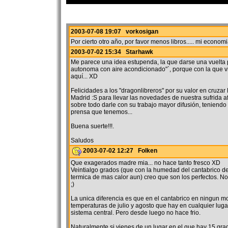
2003-07-08 19:07 vorkosigan
Por cierto otro año, por favor menos libros..... mi econo
2003-07-02 15:34 Starhawk
Me parece una idea estupenda, la que darse una vuelta
autonoma con aire acondicionado"`, porque con la que 
aquí... XD
Felicidades a los "dragonlibreros" por su valor en cruz
Madrid :S para llevar las novedades de nuestra sufrida afi
sobre todo darle con su trabajo mayor difusión, teniendo
prensa que tenemos...
Buena suerte!!!.
Saludos
2003-07-02 12:27 Folken
Que exagerados madre mia... no hace tanto fresco XD
Veintialgo grados (que con la humedad del cantabrico d
termica de mas calor aun) creo que son los perfectos. N
;)
La unica diferencia es que en el cantabrico en ningun 
temperaturas de julio y agosto que hay en cualquier luga
sistema central. Pero desde luego no hace frio.
Naturalmente si vienes de un lugar en el que hay 15 gra