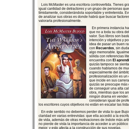
Lois McMaster es una escritora controvertida. Tienes g
igual cantidad de detractores y un grupo de personas que
tímidamente, considerándola soportable y entretenida. E
de analizar sus obras es donde habrá que buscar factores
valorarla profesionalmente.
En primera instancia ha
que no a toda su obra de
valor. Sus libros son bas
intención y objetivos y po
idea de pasar un buen rat
con
Recuerdos
, sin dud
algo memorable. Igualme
sólida con referencias lit
encuentra con
El aprend
quizás tampoco se sienta 
cuando hablamos de much
especialmente del ámbito
profesionalización es un
que incide en sus carrera
quizás se preocupe más de
de conseguir una alta ca
obra, mientras que los a
ningún drama en vender
consideran igual de prof
los escritores cuyos objetivos no están en escalar las list
En este sentido no debemos perder de vista lo que Bujo
claridad en varias entrevistas: que ella accedió a la esc
de vida, además de otras motivaciones de índole más artís
no pierde de vista la importancia de acceder a un públic
mejor, y esto afecta a la construcción de sus novelas.