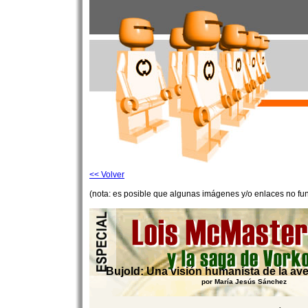
<< Volver
(nota: es posible que algunas imágenes y/o enlaces no fu
Bujold: Una visión humanista de la ave
por María Jesús Sánchez