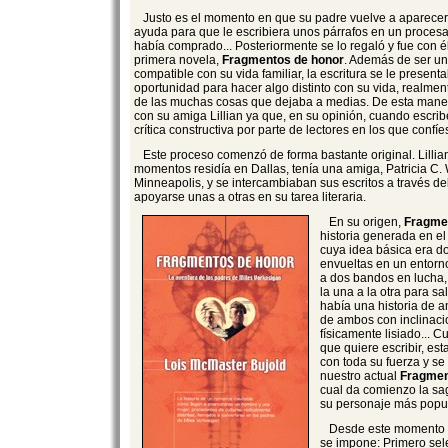
Justo es el momento en que su padre vuelve a aparecer
ayuda para que le escribiera unos párrafos en un procesa
había comprado... Posteriormente se lo regaló y fue con él
primera novela,
Fragmentos de honor
. Además de ser un
compatible con su vida familiar, la escritura se le presen
oportunidad para hacer algo distinto con su vida, realment
de las muchas cosas que dejaba a medias. De esta maner
con su amiga Lillian ya que, en su opinión, cuando escri
crítica constructiva por parte de lectores en los que confíe
Este proceso comenzó de forma bastante original. Lillia
momentos residía en Dallas, tenía una amiga, Patricia C.
Minneapolis, y se intercambiaban sus escritos a través del
apoyarse unas a otras en su tarea literaria.
En su origen,
Fragme
historia generada en el
cuya idea básica era d
envueltas en un entorno
a dos bandos en lucha
la una a la otra para sal
había una historia de a
de ambos con inclinaci
físicamente lisiado... 
que quiere escribir, est
con toda su fuerza y se
nuestro actual
Fragmen
cual da comienzo la sa
su personaje más popul
Desde este momento s
se impone: Primero sel