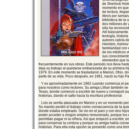
de Sherlock Holm
momento en que v
de lectura, llega
libros por semana
biblioteca de la
dos millones de 
ella ha reconoci
Allí básicamente 
teología, historia
autores cabría de
Heinlein, Asimov
familiaridad con 
de los médicos v
sus conocimiento
elementos que l
frecuentemente en sus obras. Este periodo nos lleva has
deja su trabajo al quedarse embarazada de su primera hi
1979. En este momento se trasladaron a Marion, Ohio, d
parte de su vida. Poco después, en 1981, nació su hijo Pa
Y es aproximadamente en 1982 cuando comienza el per
para nosotros como lectores. Su amiga Lillian también se
Texas, donde comenzó a escribir de nuevo y consiguió pu
historias, dando el salto hacia la escritura profesional.
Lois se sentía atascada en Marion y en un momento perso
Su marido perdió el trabajo como consecuencia de la qui
donde estaba empleado. Se vio en el paro y con dos hijos
poder acceder a ningún empleo remunerado, porque los 
permitían pagar ni la niñera. Así que empezó a escribir, e
para conservar la cordura y porque su amiga había cons
historias. Para ella esta opción se presentó como una form