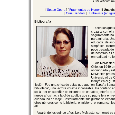
Este artículo h
[
Space Opera
] [
Fragmentos de Honor
] [
Una vis
[
Guía Dendarii
] [
Entrevista (antigu
Bibliografía
Dicen los que l
cruzarte con ella 
seguramente no v
para mirarla. Un
educada, de asp
simpático, extre
poco pagada de s
de nosotros. Si e
en realidad no lo 
Lois McMaster 
Ohio, en 1949 en
acomodado y esta
McMaster, profes
Universidad de O
influyó en el gus
ficción. Fue una chica de estas que aquí en España llama
biblioteca", una lectora voraz e incansable. Ha contado e
solía leer en su niñez de historias de caballos, interés que
nueve años hacia la cf de adultos que su padre leía en rev
cuando iba de viaje. Posteriormente sus gustos se expan
otros géneros como la historia, el misterio, el romance, los
etc.
A partir de los quince años, Lois McMaster comenzó su c