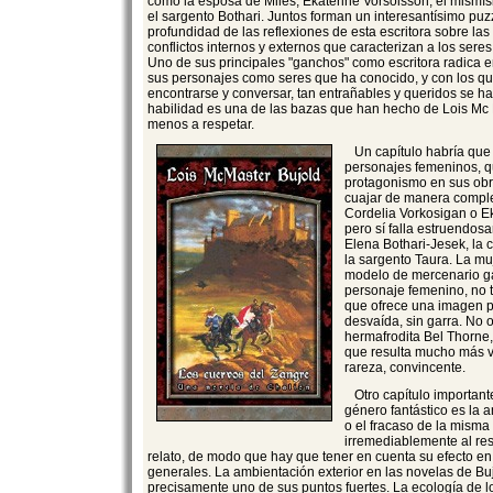
como la esposa de Miles, Ekaterine Vorsoisson, el mismís
el sargento Bothari. Juntos forman un interesantísimo puz
profundidad de las reflexiones de esta escritora sobre las 
conflictos internos y externos que caracterizan a los ser
Uno de sus principales "ganchos" como escritora radica 
sus personajes como seres que ha conocido, y con los que
encontrarse y conversar, tan entrañables y queridos se hac
habilidad es una de las bazas que han hecho de Lois Mc M
menos a respetar.
Un capítulo habría que 
personajes femeninos, q
protagonismo en sus obr
cuajar de manera comple
Cordelia Vorkosigan o E
pero sí falla estruendos
Elena Bothari-Jesek, la 
la sargento Taura. La mu
modelo de mercenario ga
personaje femenino, no 
que ofrece una imagen p
desvaída, sin garra. No 
hermafrodita Bel Thorne, 
que resulta mucho más ve
rareza, convincente.
Otro capítulo important
género fantástico es la 
o el fracaso de la misma
irremediablemente al res
relato, de modo que hay que tener en cuenta su efecto en
generales. La ambientación exterior en las novelas de Bu
precisamente uno de sus puntos fuertes. La ecología de l