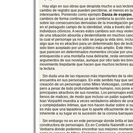
Hay algo en sus obras que despista mucho a sus lectores
cambio de registro que pueden percibirse, al menos en l
interesantes. Poniendo como ejemplo
Danza de espejos
cambios de forma continua ya que combina la acción avent
sobre las consecuencias derivadas de la investigación g
en el peliagudo campo de la identidad, vista a través del co
individuos clónicos. A veces estos cambios son muy viol
de una situación absurda y desternillante en muchos caso
la cual el personaje ya no sólo se juega la vida sino, inclu
algo que no es atractivo para un determinado tipo de lect
sido bien aceptado por un público más amplio. Este ritmo 
que parecen en determinados momentos circular por una 
enloquecida o una montaña rusa delirante, resta verosimil
argumentos de sus novelas, aunque por otro lado les brind
movimiento trepidante que hacen que muchos lectores 
la lectura.
Sin duda una de las riquezas más importantes de la obr
encuentra en sus personajes. En este sentido hay que se
creación de un personaje como Miles Vorkosigan, contradi
pero a pesar de todo profundamente humano, nos pone en
principales atractivos de sus novelas. Los personajes es
llenos de matices, de modo que incluso un patán superfic
Ivan Vorpartril muestra a veces verdaderos atisbos de un
y complejidades íntimas, que nos hacen dudar sobre si s
es más que una tapadera que lo aparte eficazmente de la
inherente a su lugar en la sucesión de la corona barrayar
Sin embargo no es en este personaje donde brilla el tal
constructora de personajes. Es en Cordelia Naismith o e
Vorbarra donde podemos encontrar sus mejores momentos