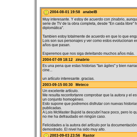
2004-08-01 19:58 anabelB
Muy interesante. Y estoy de acuerdo con zinabrio, aunqu
serie de TV de la obra completa, desde "En caida libre" 
diplomática".
Tambien estoy totalmente de acuerdo en que lo que eng
Lois son sus personajes y ver como estos evolucionan e
años que pasan.
Esperemos que nos siga deleitando muchos años más.
2004-07-09 18:12 zinabrio
Es una pena que estas historias "tan ágiles" y bien narra
cine...
un artículo interesante. gracias.
2003-09-15 00:30 Meteco
Un excelente artículo.
Me resulta reconfortanre comprobar que la autora y el es
un conjunto homogéneo.
Esto supone que podremos disfrutar con nuevas historia
publicadas.
A Lois McMaster Bujold la descubrí hace poco, pero lo qu
no me ha defraudado en ningún caso.
Felicidades a la autora del artículo por la documentació
demostrado. El nivel ha sido muy alto.
2003-09-03 23:56 Rastor