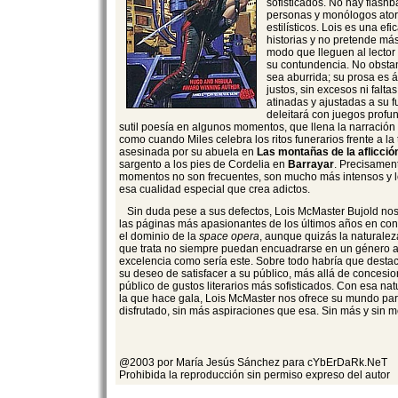
sofisticados. No hay flash
personas y monólogos ator
estilísticos. Lois es una ef
historias y no pretende má
modo que lleguen al lector
su contundencia. No obstan
sea aburrida; su prosa es ág
justos, sin excesos ni falta
atinadas y ajustadas a su 
deleitará con juegos prof
sutil poesía en algunos momentos, que llena la narración 
como cuando Miles celebra los ritos funerarios frente a la
asesinada por su abuela en
Las montañas de la aflicció
sargento a los pies de Cordelia en
Barrayar
. Precisamen
momentos no son frecuentes, son mucho más intensos y l
esa cualidad especial que crea adictos.
Sin duda pese a sus defectos, Lois McMaster Bujold nos 
las páginas más apasionantes de los últimos años en con
el dominio de la
space opera
, aunque quizás la naturalez
que trata no siempre puedan encuadrarse en un género a
excelencia como sería este. Sobre todo habría que destac
su deseo de satisfacer a su público, más allá de concesione
público de gustos literarios más sofisticados. Con esa n
la que hace gala, Lois McMaster nos ofrece su mundo par
disfrutado, sin más aspiraciones que esa. Sin más y sin 
@2003 por María Jesús Sánchez para cYbErDaRk.NeT
Prohibida la reproducción sin permiso expreso del autor