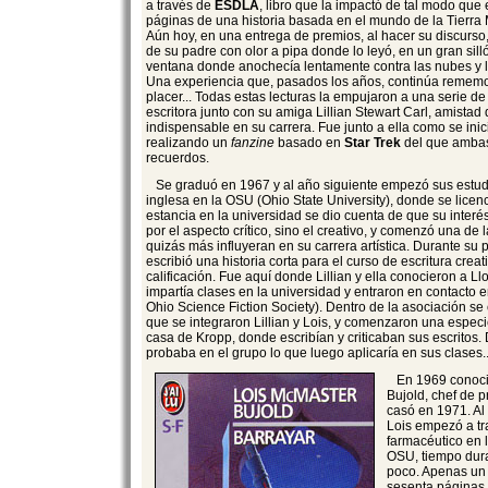
a través de
ESDLA
, libro que la impactó de tal modo que 
páginas de una historia basada en el mundo de la Tierra M
Aún hoy, en una entrega de premios, al hacer su discurso
de su padre con olor a pipa donde lo leyó, en un gran sill
ventana donde anochecía lentamente contra las nubes y 
Una experiencia que, pasados los años, continúa remem
placer... Todas estas lecturas la empujaron a una serie d
escritora junto con su amiga Lillian Stewart Carl, amistad
indispensable en su carrera. Fue junto a ella como se inici
realizando un
fanzine
basado en
Star Trek
del que ambas
recuerdos.
Se graduó en 1967 y al año siguiente empezó sus estudi
inglesa en la OSU (Ohio State University), donde se licen
estancia en la universidad se dio cuenta de que su interés 
por el aspecto crítico, sino el creativo, y comenzó una de
quizás más influyeran en su carrera artística. Durante su p
escribió una historia corta para el curso de escritura creat
calificación. Fue aquí donde Lillian y ella conocieron a L
impartía clases en la universidad y entraron en contacto 
Ohio Science Fiction Society). Dentro de la asociación se 
que se integraron Lillian y Lois, y comenzaron una especie 
casa de Kropp, donde escribían y criticaban sus escritos.
probaba en el grupo lo que luego aplicaría en sus clases..
En 1969 conoció
Bujold, chef de p
casó en 1971. Al 
Lois empezó a tr
farmacéutico en l
OSU, tiempo dura
poco. Apenas un
sesenta páginas 