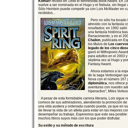
Komarr
recibió en 1998 el Minnesotta Book Award. En 1
vuelve a ser nominada en el Hugo y el Nebula, sin llegar 
Sólo Heinlein puede competir ya con Lois McMaster en c
recibidos...
Pero no sólo ha tocado l
atrevido con la fantasía 
resultados: en 1992 salió 
una fantasía histórica ba
Renacimiento; y en el 2
Chalion
, publicada en E
los títulos de
Los cuervos
legado de los cinco dios
ganó el Mithopoeic Award 
para adultos en el 2003 
séptima vez al Hugo y por
Fantasy Award.
Ahora estamos a la esper
de la saga Vorkosigan que
Nova con el número 167 y 
diplomática
, nos ofrece
aventuras con nuestro a
hiperactivo", Miles Vorkos
A pesar de esta formidable carrera literaria, Lois sigue 
correos de sus admiradores, atendiendo la promoción de s
una vida austera y ordenada cuando puede, ya que en su 
de llevar la vida de un atleta para estar en las mejores c
desempeñar su trabajo. Esperemos que esto sea posible
muchos libros suyos más con los que poder disfrutar.
Su estilo y su método de escritura