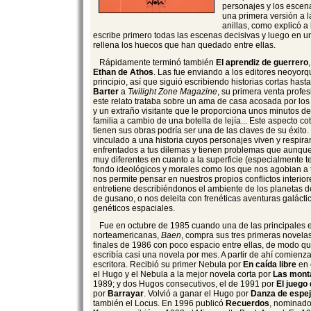
personajes y los escena
una primera versión a 
anillas, como explicó a 
escribe primero todas las escenas decisivas y luego en 
rellena los huecos que han quedado entre ellas.
Rápidamente terminó también
El aprendiz de guerrero
Ethan de Athos
. Las fue enviando a los editores neoyorq
principio, así que siguió escribiendo historias cortas has
Barter
a
Twilight Zone Magazine
, su primera venta profe
este relato trataba sobre un ama de casa acosada por lo
y un extraño visitante que le proporciona unos minutos de
familia a cambio de una botella de lejía... Este aspecto co
tienen sus obras podría ser una de las claves de su éxito. E
vinculado a una historia cuyos personajes viven y respira
enfrentados a tus dilemas y tienen problemas que aunq
muy diferentes en cuanto a la superficie (especialmente t
fondo ideológicos y morales como los que nos agobian a 
nos permite pensar en nuestros propios conflictos interior
entretiene describiéndonos el ambiente de los planetas d
de gusano, o nos deleita con frenéticas aventuras galáct
genéticos espaciales.
Fue en octubre de 1985 cuando una de las principales e
norteamericanas,
Baen
, compra sus tres primeras novela
finales de 1986 con poco espacio entre ellas, de modo qu
escribía casi una novela por mes. A partir de ahí comienz
escritora. Recibió su primer Nebula por
En caída libre
en 
el Hugo y el Nebula a la mejor novela corta por
Las monta
1989; y dos Hugos consecutivos, el de 1991 por
El juego 
por
Barrayar
. Volvió a ganar el Hugo por
Danza de espe
también el Locus. En 1996 publicó
Recuerdos
, nominado