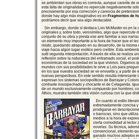
se ambientan sus obras es correcta, aunque carente de or
esta falta de originalidad no repercute negativamente sobr
precisamente por esa corrección y carencia de pretension
donde hay algo más imaginativo es en
Fragmentos de h
podríamos decir que sea algo destacable.
Sin embargo, donde sí destaca Lois McMaster es en la 
originales y, sobre todo, verosímiles, algo que repercute d
conjunto de su obra y presta ese aire familiar a sus narr
un elemento muy importante a la hora de hacer que el lec
relato, quedando atrapado en su desarrollo, de la misma 
viaje hacia algún lugar exótico pero creíble. Esta ambie
sutil segunda interpretación. A través de ella se realiza u
reflexión sobre la naturaleza del entramado social, el po
económicas de la sociedad en la que vivimos. Digamos qu
mundos con sus posibilidades le sirve a Lois para pregunt
en los que nuestra sociedad se ve envuelta y, a partir de e
nuevas perspectivas. En este sentido resulta interesante 
expresan los sistemas sociopolíticos de Barrayar y Coloni
contraste insospechado y chocante el de Cetaganda. Igua
de un mundo exclusivamente compuesto por hombres, com
Athos, muestra también otra visión curiosa con la que disfr
En cuanto al estilo literari
extremadamente concisa y 
prodigarse en descripcione
o barrocas, sino que utili
medios a la hora de expres
cierta comodidad al lector 
novelas. Su técnica, adem
convencional, elemento qu
ganado muchos adeptos ent