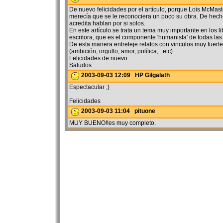
De nuevo felicidades por el artículo, porque Lois McMast
merecía que se le reconociera un poco su obra. De hech
acredita hablan por si solos.
En este artículo se trata un tema muy importante en los l
escritora, que es el componente 'humanista' de todas las 
De esta manera entreteje relatos con vinculos muy fuertes
(ambición, orgullo, amor, política,...etc)
Felicidades de nuevo.
Saludos
2003-09-03 12:09 HP Gilgalath
Espectacular ;)
Felicidades
2003-09-03 11:04 pituone
MUY BUENO!!es muy completo.