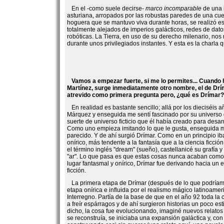
En el -como suele decirse-
marco incomparable
de una 
asturiana, arropados por las robustas paredes de una cu
hoguera que se mantuvo viva durante horas, se realizó est
totalmente alejados de imperios galácticos, redes de dat
robóticas. La Tierra, en uso de su derecho milenario, nos
durante unos privilegiados instantes. Y esta es la charla q
Vamos a empezar fuerte, si me lo permites... Cuando
Martínez, surge inmediatamente otro nombre, el de Drí
atrevido como primera pregunta pero, ¿qué es Drímar?
En realidad es bastante sencillo; allá por los dieciséis a
Márquez y enseguida me sentí fascinado por su univers
suerte de universo ficticio que él había creado para desarr
Como uno empieza imitando lo que le gusta, enseguida m
parecido. Y de ahí surgió Drímar. Como en un principio ib
onírico, más tendente a la fantasía que a la ciencia ficción
el término inglés "dream" (sueño), castellanicé su grafía y
"ar". Lo que pasa es que estas cosas nunca acaban como
lugar fantasmal y onírico, Drímar fue derivando hacia un 
ficción.
La primera etapa de Drímar (después de lo que podríam
etapa onírica e influida por el realismo mágico latinoamer
Interregno. Partía de la base de que en el año 92 toda la c
a freír espárragos y de ahí surgieron historias un poco e
dicho, la cosa fue evolucionando, imaginé nuevos relatos
se reconstruía, se iniciaba una expansión galáctica y, con 