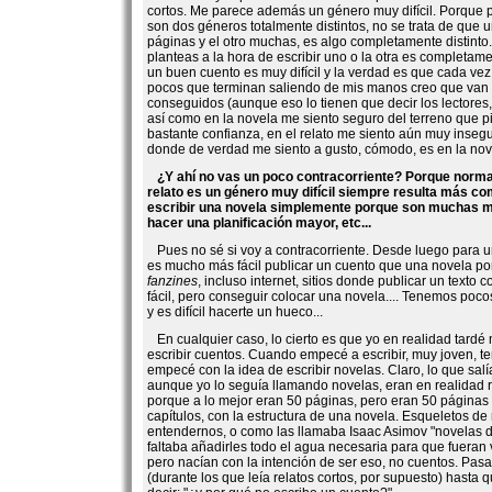
cortos. Me parece además un género muy difícil. Porque 
son dos géneros totalmente distintos, no se trata de que
páginas y el otro muchas, es algo completamente distinto.
planteas a la hora de escribir uno o la otra es completamen
un buen cuento es muy difícil y la verdad es que cada ve
pocos que terminan saliendo de mis manos creo que van
conseguidos (aunque eso lo tienen que decir los lectores
así como en la novela me siento seguro del terreno que pi
bastante confianza, en el relato me siento aún muy insegu
donde de verdad me siento a gusto, cómodo, es en la nov
¿Y ahí no vas un poco contracorriente? Porque norm
relato es un género muy difícil siempre resulta más co
escribir una novela simplemente porque son muchas m
hacer una planificación mayor, etc...
Pues no sé si voy a contracorriente. Desde luego para u
es mucho más fácil publicar un cuento que una novela por
fanzines
, incluso internet, sitios donde publicar un texto 
fácil, pero conseguir colocar una novela.... Tenemos poco
y es difícil hacerte un hueco...
En cualquier caso, lo cierto es que yo en realidad tard
escribir cuentos. Cuando empecé a escribir, muy joven, t
empecé con la idea de escribir novelas. Claro, lo que sal
aunque yo lo seguía llamando novelas, eran en realidad
porque a lo mejor eran 50 páginas, pero eran 50 páginas 
capítulos, con la estructura de una novela. Esqueletos de
entendernos, o como las llamaba Isaac Asimov "novelas 
faltaba añadirles todo el agua necesaria para que fueran
pero nacían con la intención de ser eso, no cuentos. Pas
(durante los que leía relatos cortos, por supuesto) hasta 