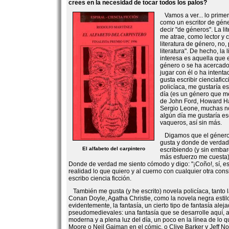
crees en la necesidad de tocar todos los palos?
Vamos a ver... lo prime
como un escritor de géne
decir "de géneros". La li
me atrae, como lector y c
literatura de género, no,
literatura". De hecho, la 
interesa es aquella que e
género o se ha acercado
jugar con él o ha intent
gusta escribir cienciaficc
policíaca, me gustaría es
día (es un género que me
de John Ford, Howard Ha
Sergio Leone, muchas no
algún día me gustaría es
vaqueros, así sin más.
Digamos que el género
gusta y donde de verdad
El alfabeto del carpintero
escribiendo (y sin emba
más esfuerzo me cuesta) e
Donde de verdad me siento cómodo y digo: "¡Coño!, sí, e
realidad lo que quiero y al cuerno con cualquier otra con
escribo ciencia ficción.
También me gusta (y he escrito) novela policíaca, tanto l
Conan Doyle, Agatha Christie, como la novela negra esti
evidentemente, la fantasía, un cierto tipo de fantasía ale
pseudomedievales: una fantasía que se desarrolle aquí, a
moderna y a plena luz del día, un poco en la línea de lo 
Moore o Neil Gaiman en el cómic, o Clive Barker y Jeff Noo