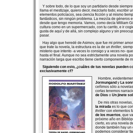
Y sobre todo, de lo que soy un partidario desde siempre,
llama el mestizaje, quiero decir, mezclarlo todo; escribir
elementos policíacos, sea ciencia ficción y al mismo tiemp
fantásticos, sin ningún problema. La mezcla de géneros 
desde que tengo memoria. Vamos, como decía William Gib
cultura como en un supermercado, con tu carrito, e ir cog
gusta de aquí y de allá, sin complejo alguno y sin preocu
pasar.
Hay algo que heredé de Asimov, que fue mi primer amor li
que trate la novela, la estructura es la de un
thriller
, siem
misterio que intento -a veces lo consigo y a veces no- que
hasta el final. Aunque no sea estrictamente una novela po
narración larga que escribo tiene cierto componente de mi
Siguiendo con esto, ¿cuáles de tus novelas pueden c
exclusivamente cf?
Hombre, evidentemen
Jormungand
y
La sonr
ceñimos sólo a novelas
cortas tenemos narrac
de Dios
o
Un jinete sol
De mis otras novelas
la mirada
es lo que co
thriller
con elementos fa
de los muertos
, que va
próximo año en Bibliópo
cierto, es una novela 
donde también hay un 
podemos considerar fant