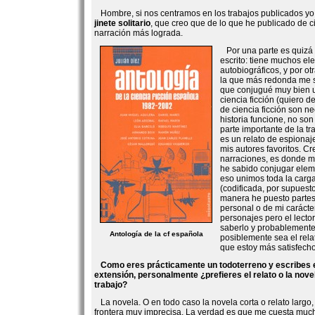
Hombre, si nos centramos en los trabajos publicados yo d
jinete solitario
, que creo que de lo que he publicado de ci
narración más lograda.
Por una parte es quizá 
escrito: tiene muchos e
autobiográficos, y por ot
la que más redonda me s
que conjugué muy bien u
ciencia ficción (quiero d
de ciencia ficción son n
historia funcione, no so
parte importante de la t
es un relato de espionaj
mis autores favoritos. C
narraciones, es donde m
he sabido conjugar elem
eso unimos toda la carga
(codificada, por supuest
manera he puesto partes 
personal o de mi carácte
personajes pero el lecto
saberlo y probablemente 
Antología de la cf española
posiblemente sea el relat
que estoy más satisfecho
Como eres prácticamente un todoterreno y escribes 
extensión, personalmente ¿prefieres el relato o la nov
trabajo?
La novela. O en todo caso la novela corta o relato largo
frontera muy imprecisa. La verdad es que me cuesta mucho