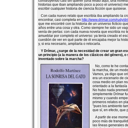
construyendo casi sin querer (una relato aquí, una novel
historias que iban ampliando poco a poco el universo) me
escribir cualquier historia de ciencia ficción que quisiese.
Con cada nuevo relato que escribía iba ampliando la cr
encontrar, casi completa en
http://www.drimar.com/rudy/dr
que me encontré con la historia de un universo ficticio q
años entre una cosa y otra. Como siempre he sido un va
venía de perlas: con cada nueva novela que escribía no te
amueblar por completo el universo: ya tenía creado el esc
cuestión de ver en qué parte de él encajaba mejor la hist
y, si era necesario, ampliarla o retocarla.
Y Drímar, ¿surge de la necesidad de crear un gran es
un principio (a la manera de los clásicos del género), o
inventado sobre la marcha?
No, como te he contad
la marcha, de un modo
Vamos, ya digo que ori
era un escenario de cie
cosa medio en plan re
orientado a la fantasía 
No hubo nada premedit
simplemente Drímar fue
mismo y cuando empecé
primeros relatos en pl
"pues los ambiento tam
que sí, en efecto, que 
A partir de ese mome
poco más de tranquili
las líneas generales d