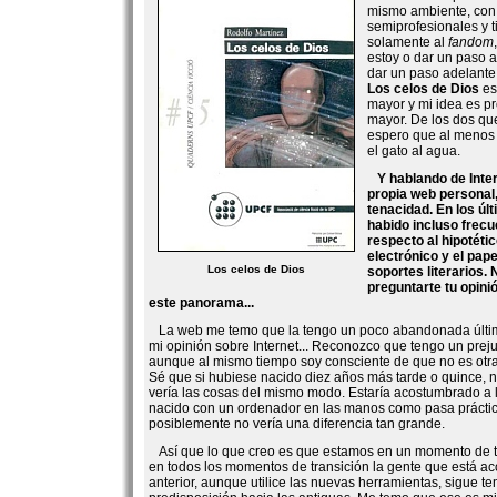
mismo ambiente, con
semiprofesionales y 
solamente al
fandom
estoy o dar un paso at
dar un paso adelante
Los celos de Dios
es
mayor y mi idea es pr
mayor. De los dos qu
espero que al menos
el gato al agua.
Y hablando de Inte
propia web personal
tenacidad. En los úl
habido incluso frec
respecto al hipotéti
electrónico y el pap
Los celos de Dios
soportes literarios.
preguntarte tu opini
este panorama...
La web me temo que la tengo un poco abandonada últim
mi opinión sobre Internet... Reconozco que tengo un preju
aunque al mismo tiempo soy consciente de que no es otra
Sé que si hubiese nacido diez años más tarde o quince, no
vería las cosas del mismo modo. Estaría acostumbrado a l
nacido con un ordenador en las manos como pasa prácti
posiblemente no vería una diferencia tan grande.
Así que lo que creo es que estamos en un momento de t
en todos los momentos de transición la gente que está a
anterior, aunque utilice las nuevas herramientas, sigue te