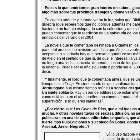
La sabiduría de los muertos
Eso es lo que tendríamos gran interés en saber... ¿
algo más sobre tus próximos trabajos y dónde verán la
En cuanto adónde y cuándo verán la luz, salvo que Bibli
quiebra (que esperemos que no, porque además me par
haciendo un trabajo estupendo con la colección y que se 
puedo comentar que la reedición de
La sabiduría de los
principios del verano del 2004.
La novela que te comentaba destinada a Gigamesh, de 
parte del proceso de revisión, aún falta que Alejo la vuelva
aceptable o si todavía hay que pensar algunas cosas más
de Alejo en el sentido de que sí, de que le interesa, la va 
no tengo una fecha concreta, depende mucho de los plan
la editorial. Puede ser el año siguiente o podría ser el 200
decir.
Y finalmente, el libro que te comentaba antes, que es u
tiempo es un
fix up
. En cierto modo es una continuación 
Jormungand
, y al mismo tiempo reúne
La sonrisa del ga
Un jinete solitario
. Hay un par de editores que están inte
como está todo en el aire, prefiero no comentar nada del 
superstición, si lo quieres llamar así.
¿Por cierto, que
Los Celos de Dios
, que a mí fue una
mucho, y otras novelas tuyas de escasa difusión, no se
publicaras en una de estas editoriales pequeñas, que 
fuerte, tipo PulpEdiciones y su colección Gotas, dond
Arsenal, Javier Negrete...?
Sí, lo veo factible y
el sentido de que vol