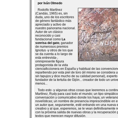
por Iván Olmedo
Rodolfo Martínez
(Candás, 1965) es, sin
duda, uno de los escritores
de género fantástico más
apreciado y activo de
nuestro panorama nacional.
Autor de un clásico
reconocido y casi
fundacional como
La
sonrisa del gato
, ganador
de numerosos premios
Ignotus -y otros de los que
se da cuenta a lo largo de
esta entrevista-,
omnipresente figura
protagonista de la vida
cienciaficcionera en España y habitual de las convencion
repartiendo por esta piel de toro (él mismo se considera 
sin tapujos y dice mucho de su calidad personal), expert
fundador de la tertulia de Gijón... creador de todo un unive
menos...
Todo esto -y algunas otras cosas que leeremos a contin
Martínez, Rudy para casi todo el mundo; un tipo simpátic
conversación y comunicativo donde los haya; un veterano 
novelísticas; un nombre de presencia imprescindible en 
un autor que, seguramente, esté entrando en una nueva 
creativo y al que, esperemos, se le vean definitivamente 
con la próxima salida de nuevas obras y la recuperación 
textos que merecen mayor difusión.