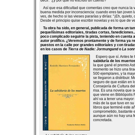
decir: "¿y por qué no escribo un cuento?"
Así que esa dificultad que comentas creo que nunca la 
buena medida por inconsciencia: cuando eres tan joven la
ves, de hecho si las vieses pararías y dirías: "¡Eh, quieto,
Desde el principio quise escribir novelas y es lo que de 
Tu obra ha sido, en general, publicada de forma un tan
pequeñísimas editoriales, tiradas cortas, fanediciones.
poco complicado seguirte la pista, teniendo en cuenta
autor prolífico. ¿Veremos prontamente y de forma ya re
puestos en la calle por grandes editoriales y con tirad
en los casos de
Tierra de Nadie: Jormungand
o
La sonr
Espero que sí. Antes te
sabiduría de los muerto
la que gané el premio Ast
momento se hizo una tir
500 ejemplares, y la mayo
se llegaron a distribuir. 
seguro de que están en l
Consejería de Cultura de
risa. Es una novela que s
que viene en Bibliópolis 
ahí va a tener una mayor 
más de la que tuvo en su
libros que terminé este 
comprometido, bastante e
aunque aún no hay una f
concretada.