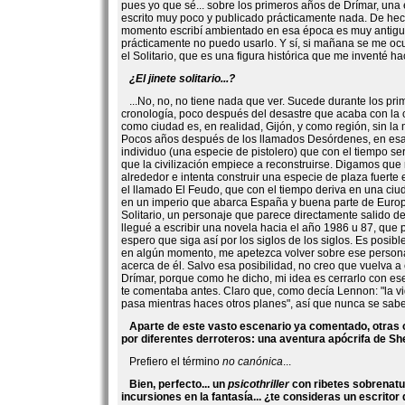
pues yo que sé... sobre los primeros años de Drímar, una
escrito muy poco y publicado prácticamente nada. De hec
momento escribí ambientado en esa época es muy antiguo
prácticamente no puedo usarlo. Y sí, si mañana se me ocu
el Solitario, que es una figura histórica que me inventé ha
¿El jinete solitario...?
...No, no, no tiene nada que ver. Sucede durante los pri
cronología, poco después del desastre que acaba con la c
como ciudad es, en realidad, Gijón, y como región, sin la
Pocos años después de los llamados Desórdenes, en es
individuo (una especie de pistolero) que con el tiempo se
que la civilización empiece a reconstruirse. Digamos qu
alrededor e intenta construir una especie de plaza fuerte 
el llamado El Feudo, que con el tiempo deriva en una ciu
en un imperio que abarca España y buena parte de Europa
Solitario, un personaje que parece directamente salido d
llegué a escribir una novela hacia el año 1986 u 87, que
espero que siga así por los siglos de los siglos. Es posib
en algún momento, me apetezca volver sobre ese personaj
acerca de él. Salvo esa posibilidad, no creo que vuelva a
Drímar, porque como he dicho, mi idea es cerrarlo con ese 
te comentaba antes. Claro que, como decía Lennon: "la vi
pasa mientras haces otros planes", así que nunca se sabe
Aparte de este vasto escenario ya comentado, otras 
por diferentes derroteros: una aventura apócrifa de Sh
Prefiero el término
no canónica
...
Bien, perfecto... un
psicothriller
con ribetes sobrenatu
incursiones en la fantasía... ¿te consideras un escritor 