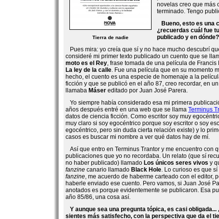
novelas creo que más
terminado. Tengo publi
Bueno, esto es una c
¿recuerdas cuál fue tu
publicado y en dónde?
Tierra de nadie
Pues mira: yo creía que sí y no hace mucho descubrí qu
consideré mi primer texto publicado un cuento que se ll
moto es el Rey
, frase tomada de una película de Franci
La ley de la calle
. Fue una película que en su momento 
hecho, el cuento es una especie de homenaje a la películ
ficción y que se publicó en el año 87, creo recordar, en u
llamaba
Máser
editado por Juan José Parera.
Yo siempre había considerado esa mi primera publicació
años después entré en una web que se llama
Terminus Tr
datos de ciencia ficción. Como escritor soy muy egocéntr
muy claro si soy egocéntrico porque soy escritor o soy esc
egocéntrico, pero sin duda cierta relación existe) y lo pr
casos es buscar mi nombre a ver qué datos hay de mí.
Así que entro en Terminus Trantor y me encuentro con 
publicaciones que yo no recordaba. Un relato (que sí rec
no haber publicado) llamado
Los únicos seres vivos
y q
fanzine
canario llamado
Black Hole
. Lo curioso es que s
fanzine
, me acuerdo de haberme carteado con el editor, 
haberle enviado ese cuento. Pero vamos, si Juan José Par
anotados es porque evidentemente se publicaron. Esa pu
año 85/86, una cosa así.
Y aunque sea una pregunta tópica, es casi obligada... 
sientes más satisfecho, con la perspectiva que da el t