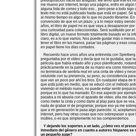
predisposición hacia las antiguas. Me temo que ese es mi
me muevo por internet, tengo una página, entro en algún f
alguna lista de correo y todo eso... pero pese a todo sig
texto mío no está publicado hasta que está en papel. Sé q
al mismo tiempo es algo de lo que no puedo librarme. En e
convencido de que en un plazo, y a lo mejor estoy siendo
años, el libro de papel no es que vaya a desaparecer por
una curiosidad para coleccionistas. Será sustituido por el l
libro digital, un nuevo formato totalmente basado en la in
claro, es a lo que vamos. Nos puede gustar más o menos...
tener el libro en tus manos, pasar las páginas y esas cosa
en papel tiene los días contados.
Recuerdo hace unos años una entrevista con Spielberg 
preguntaba por el vídeo y decía que no le gustaba, que l
película que había estado año y pico planificando, rodan
prácticamente en la palma de su mano era como minimiza
no terminara de sentirla real en una cinta de vídeo y nece
celuloide con su presencia, su peso, su consistencia para 
que van un poco por ahí los tiros. En cualquier etapa de t
que está justo en medio, que se educó con el método anti
viviendo el método nuevo, no puede evitar sentir prejuicio
porque es lo que ha mamado. En ese aspecto por ejemplo
pasaba a mi abuela con el aparato de vídeo, ella me decía
como meter la cinta y como darle al play para que se vea,
nada de grabar ni de programar, porque eso ya me sobre
que a mi generación le pasa algo parecido: sí, aceptamo
internet, pero hay otras cosas que nos sobrepasan o qu
inútiles, o es que simplemente no las comprendemos.
Y dejando los soportes a un lado, ¿cómo ves el presen
inmediato del género en cuanto a autores hispanos se r
un pequeño auge?