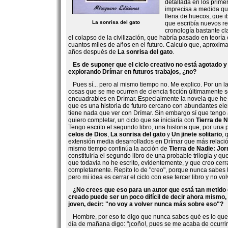
detallada en los prime
imprecisa a medida qu
llena de huecos, que 
La sonrisa del gato
que escribía nuevos re
cronología bastante c
el colapso de la civilización, que habría pasado en teoría
cuantos miles de años en el futuro. Calculo que, aproxi
años después de
La sonrisa del gato
.
Es de suponer que el ciclo creativo no está agotado y
explorando Drímar en futuros trabajos, ¿no?
Pues sí... pero al mismo tiempo no. Me explico. Por un 
cosas que se me ocurren de ciencia ficción últimamente s
encuadrables en Drímar. Especialmente la novela que he
que es una historia de futuro cercano con abundantes e
tiene nada que ver con Drímar. Sin embargo sí que tengo 
quiero completar, un ciclo que se iniciaría con
Tierra de 
Tengo escrito el segundo libro, una historia que, por una
celos de Dios
,
La sonrisa del gato
y
Un jinete solitario
, 
extensión media desarrollados en Drímar que más relación 
mismo tiempo continúa la acción de
Tierra de Nadie: J
constituiría el segundo libro de una probable trilogía y que
que todavía no he escrito, evidentemente, y que creo cerra
completamente. Repito lo de "creo", porque nunca sabes 
pero mi idea es cerrar el ciclo con ese tercer libro y no vo
¿No crees que eso para un autor que está tan metido 
creado puede ser un poco difícil de decir ahora mismo
joven, decir: "no voy a volver nunca más sobre eso"?
Hombre, por eso te digo que nunca sabes qué es lo que v
día de mañana digo: "¡coño!, pues se me acaba de ocurrir