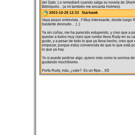
del Gato. Lo remediaré cuando salga su novela de Sher
Bibliópolis... (a mí también me encanta Holmes).
2003-10-28 12:33 Starhawk
Vaya peazo entrevista...!! Muy interesante, desde lueg
bastante desnudo... ;) ;)
Ya sin coñas, me ha parecido estupendo, y creo que a pa
quedar a todos muy claro que rumbo lleva Rudy en su ca
gusto, y a pesar de todo lo que ya lleva hecho, creo que
empezar, porque estoy convencida de que lo que está por
lo que ya hay.
Yo si puede pedirse algo, quiero más como la sonrisa de
gustando muchíiisimo.
Porfa Rudy, más, ¿vale?. Es un flipe... XD