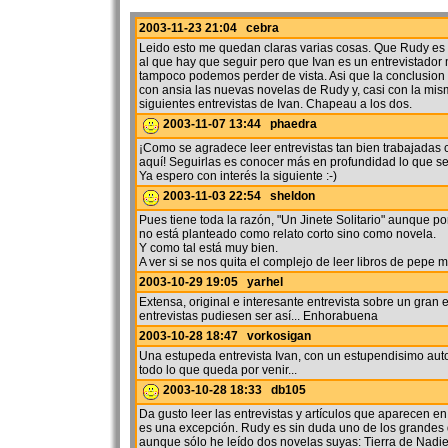
2003-11-23 21:04 cebra
Leido esto me quedan claras varias cosas. Que Rudy es u
al que hay que seguir pero que Ivan es un entrevistador 
tampoco podemos perder de vista. Asi que la conclusion
con ansia las nuevas novelas de Rudy y, casi con la mis
siguientes entrevistas de Ivan. Chapeau a los dos.
2003-11-07 13:44 phaedra
¡Como se agradece leer entrevistas tan bien trabajadas
aquí! Seguirlas es conocer más en profundidad lo que se 
Ya espero con interés la siguiente :-)
2003-11-03 22:54 sheldon
Pues tiene toda la razón, "Un Jinete Solitario" aunque po
no está planteado como relato corto sino como novela.
Y como tal está muy bien.
A ver si se nos quita el complejo de leer libros de pepe m
2003-10-29 19:05 yarhel
Extensa, original e interesante entrevista sobre un gran e
entrevistas pudiesen ser así... Enhorabuena
2003-10-28 18:47 vorkosigan
Una estupeda entrevista Ivan, con un estupendisimo aut
todo lo que queda por venir...
2003-10-28 18:33 db105
Da gusto leer las entrevistas y artículos que aparecen e
es una excepción. Rudy es sin duda uno de los grandes 
aunque sólo he leído dos novelas suyas: Tierra de Nadie