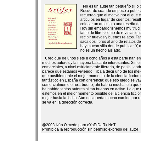
No es un auge tan pequeño si lo 
Recuerdo cuando empecé a publicar
recuerdo que el motivo por el que 
artículos en lugar de cuentos: resu
colocar un artículo o una reseña de 
Hoy sin embargo tenemos multitud
tanto de libros como de revistas qu
recibir nuevos y buenos relatos. Tan
saca dos libros al año de relatos d
hay mucho sitio donde publicar. Y, 
no es un hecho aislado.
Creo que de unos siete u ocho años a esta parte han e
muchos autores y la mayoría bastante interesantes. Sin e
comerciales, a nivel estrictamente literario, de posibilida
parece que estamos viviendo... iba a decir uno de los mej
que posiblemente el mejor momento de la ciencia ficción
fantástico en España con diferencia; que eso luego se vay
comercialmente o no... bueno, ahí habría mucha tela que 
ha habido tantos autores ni tan buenos en activo. Lo que 
estemos en el mejor momento posible de la ciencia ficció
mejor hasta la fecha. Aún nos queda mucho camino por re
se va en la dirección correcta.
@2003 Iván Olmedo para cYbErDaRk.NeT
Prohibida la reproducción sin permiso expreso del autor