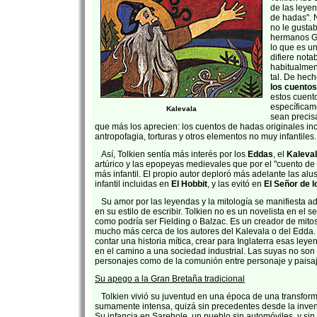
de las leyen
de hadas". 
no le gustab
hermanos G
lo que es u
difiere not
habitualmen
tal. De hec
los cuento
estos cuent
específicame
Kalevala
sean precis
que más los aprecien: los cuentos de hadas originales inc
antropofagia, torturas y otros elementos no muy infantiles.
Así, Tolkien sentía más interés por los
Eddas
, el
Kaleva
artúrico y las epopeyas medievales que por el "cuento d
más infantil. El propio autor deploró más adelante las alu
infantil incluidas en
El Hobbit
, y las evitó en
El Señor de l
Su amor por las leyendas y la mitología se manifiesta 
en su estilo de escribir. Tolkien no es un novelista en el s
como podría ser Fielding o Balzac. Es un creador de mitos
mucho más cerca de los autores del Kalevala o del Edda. 
contar una historia mítica, crear para Inglaterra esas ley
en el camino a una sociedad industrial. Las suyas no son 
personajes como de la comunión entre personaje y paisaj
Su apego a la Gran Bretaña tradicional
Tolkien vivió su juventud en una época de una transform
sumamente intensa, quizá sin precedentes desde la invenc
Su infancia en Sarehole, un pueblo sin automóviles, y si