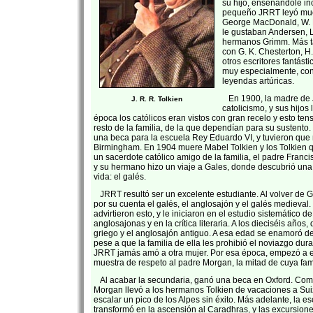
su hijo, enseñándole inc
pequeño JRRT leyó muc
George MacDonald, W. M
le gustaban Andersen, L.
hermanos Grimm. Más t
con G. K. Chesterton, H.
otros escritores fantás
muy especialmente, con 
leyendas artúricas.
En 1900, la madre de J
J. R. R. Tolkien
catolicismo, y sus hijos 
época los católicos eran vistos con gran recelo y esto ten
resto de la familia, de la que dependían para su sustent
una beca para la escuela Rey Eduardo VI, y tuvieron que
Birmingham. En 1904 muere Mabel Tolkien y los Tolkien 
un sacerdote católico amigo de la familia, el padre Franc
y su hermano hizo un viaje a Gales, donde descubrió una
vida: el galés.
JRRT resultó ser un excelente estudiante. Al volver de 
por su cuenta el galés, el anglosajón y el galés medieval
advirtieron esto, y le iniciaron en el estudio sistemático de
anglosajonas y en la crítica literaria. A los dieciséis años, 
griego y el anglosajón antiguo. A esa edad se enamoró de 
pese a que la familia de ella les prohibió el noviazgo du
JRRT jamás amó a otra mujer. Por esa época, empezó a 
muestra de respeto al padre Morgan, la mitad de cuya fam
Al acabar la secundaria, ganó una beca en Oxford. Com
Morgan llevó a los hermanos Tolkien de vacaciones a Sui
escalar un pico de los Alpes sin éxito. Más adelante, la e
transformó en la ascensión al Caradhras, y las excursione