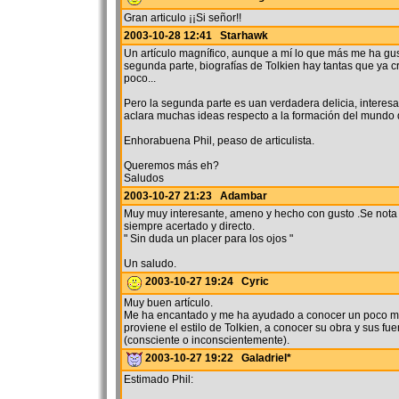
Gran articulo ¡¡Si señor!!
2003-10-28 12:41 Starhawk
Un artículo magnífico, aunque a mí lo que más me ha gus
segunda parte, biografías de Tolkien hay tantas que ya
poco...
Pero la segunda parte es uan verdadera delicia, interes
aclara muchas ideas respecto a la formación del mundo 
Enhorabuena Phil, peaso de articulista.
Queremos más eh?
Saludos
2003-10-27 21:23 Adambar
Muy muy interesante, ameno y hecho con gusto .Se nota 
siempre acertado y directo.
" Sin duda un placer para los ojos "
Un saludo.
2003-10-27 19:24 Cyric
Muy buen artículo.
Me ha encantado y me ha ayudado a conocer un poco m
proviene el estilo de Tolkien, a conocer su obra y sus fue
(consciente o inconscientemente).
2003-10-27 19:22 Galadriel*
Estimado Phil: