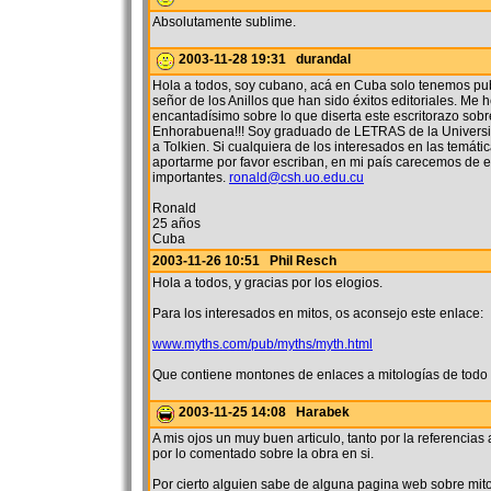
Absolutamente sublime.
2003-11-28 19:31 durandal
Hola a todos, soy cubano, acá en Cuba solo tenemos pub
señor de los Anillos que han sido éxitos editoriales. Me
encantadísimo sobre lo que diserta este escritorazo sobr
Enhorabuena!!! Soy graduado de LETRAS de la Universi
a Tolkien. Si cualquiera de los interesados en las temáti
aportarme por favor escriban, en mi país carecemos de 
importantes.
ronald@csh.uo.edu.cu
Ronald
25 años
Cuba
2003-11-26 10:51 Phil Resch
Hola a todos, y gracias por los elogios.
Para los interesados en mitos, os aconsejo este enlace:
www.myths.com/pub/myths/myth.html
Que contiene montones de enlaces a mitologías de todo 
2003-11-25 14:08 Harabek
A mis ojos un muy buen articulo, tanto por la referencias
por lo comentado sobre la obra en si.
Por cierto alguien sabe de alguna pagina web sobre mito