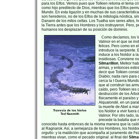
para los Elfos. Vemos pues que Tolkien retoma el tema cr
como hijo predilecto de Dios, mientras que los Elfos per
Mundo. En esta ligazón y en muchas de sus características
son herederos, no de los Elfos de la mitología nórdica, si
Danann de los mitos celtas. Los Tuatha son seres altos, 
la Tierra antes que los Hombres y los instruyeron. Pero, p
humanos los desplazan de su posición de dominio.
Como decíamos, los Va
Valinor en el que se inst
felices. Pero como en el
introduce la serpiente. 
induce a los Noldor a l
insidiosas. Conviene n
Silmarillion
, Melkor hab
armas, y entonces esto
decir que Tolkien consi
Diablo; nada raro para
cerca la I Guerra Mundi
que al construir las arm
caído, pero Tolkien les d
destrucción de los Árbo
físicamente el paraíso 
Alqualondë, en un paral
la muerte de Abel a ma
Travesía de los hielos
los Noldor a vivir fuera
Ted Nasmith
Valinor. Por otro lado, l
precede la batalla que 
conocido hasta entonces de la misma manera que la caíd
al Ragnarok. Así, a semejanza de los Hombres, los Noldo
orgullo- y la maldición que acompaña al juramento de Fe
mientras vivan, como el pecado original: al final del
Silmar