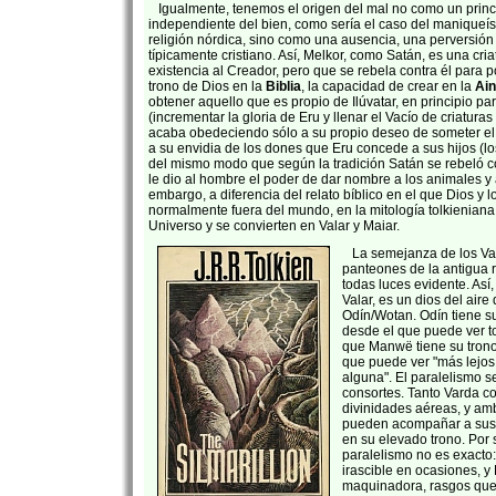
Igualmente, tenemos el origen del mal no como un princ
independiente del bien, como sería el caso del maniqueí
religión nórdica, sino como una ausencia, una perversión
típicamente cristiano. Así, Melkor, como Satán, es una cri
existencia al Creador, pero que se rebela contra él para p
trono de Dios en la
Biblia
, la capacidad de crear en la
Ain
obtener aquello que es propio de Ilúvatar, en principio pa
(incrementar la gloria de Eru y llenar el Vacío de criatura
acaba obedeciendo sólo a su propio deseo de someter el
a su envidia de los dones que Eru concede a sus hijos (lo
del mismo modo que según la tradición Satán se rebeló c
le dio al hombre el poder de dar nombre a los animales y 
embargo, a diferencia del relato bíblico en el que Dios 
normalmente fuera del mundo, en la mitología tolkieniana 
Universo y se convierten en Valar y Maiar.
La semejanza de los Vala
panteones de la antigua r
todas luces evidente. Así,
Valar, es un dios del air
Odín/Wotan. Odín tiene su 
desde el que puede ver t
que Manwë tiene su trono
que puede ver "más lejos
alguna". El paralelismo s
consortes. Tanto Varda c
divinidades aéreas, y am
pueden acompañar a sus 
en su elevado trono. Por 
paralelismo no es exacto
irascible en ocasiones, y 
maquinadora, rasgos qu