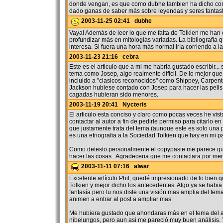
donde vengan, es que como dubhe tambien ha dicho con
dado ganas de saber más sobre leyendas y seres fantast
2003-11-25 02:41 dubhe
Vaya! Además de leer lo que me falta de Tolkien me han
profundizar más en mitologías variadas. La bibliografía
interesa. Si fuera una hora más normal iría corriendo a la 
2003-11-23 21:16 cebra
Este es el articulo que a mi me habria gustado escribir... 
tema como Josep, algo realmente dificil. De lo mejor que
incluido a "clasicos reconocidos" como Shippey, Carpent
Jackson hubiese contado con Josep para hacer las pelis
cagadas hubieran sido menores.
2003-11-19 20:41 Nycteris
El articulo esta conciso y claro como pocas veces he vist
contactar al autor a fin de pedirle permiso para citarlo e
que justamente trata del tema (aunque este es solo una
es una etnografia a la Sociedad Tolkien que hay en mi pa
Como detesto personalmente el copypaste me parece que
hacer las cosas.. Agradeceria que me contactara por men
2003-11-11 07:16 alwar
Excelente artículo Phil, quedé impresionado de lo bien 
Tolkien y mejor dicho los antecedentes. Algo ya se habia 
fantasía pero tu nos diste una visión mas amplia del tem
animen a entrar al post a ampliar mas
Me hubiera gustado que ahondaras más en el tema del an
nibelungos, pero aun asi me pareció muy buen análisis.