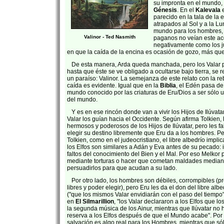
su impronta en el mundo, 
Génesis
. En el
Kalevala
e
parecido en la tala de la 
atrapados al Sol y a la Lu
mundo para los hombres, s
Valinor - Ted Nasmith
paganos no veían este ac
negativamente como los jud
en que la caída de la encina es ocasión de gozo, más que 
De esta manera, Arda queda manchada, pero los Valar 
hasta que éste se ve obligado a ocultarse bajo tierra, se r
un paraíso: Valinor. La semejanza de este relato con la re
caída es evidente. Igual que en la
Biblia
, el Edén pasa de 
mundo conocido por las criaturas de Eru/Dios a ser sólo u
del mundo.
Y es en ese rincón donde van a vivir los Hijos de Ilúvatar
Valar los guían hacia el Occidente. Según afirma Tolkien, 
hermosos y poderosos de los Hijos de Ilúvatar, pero les fa
elegir su destino libremente que Eru da a los hombres. Pe
Tolkien, como en el judeocristiano, el libre albedrío implic
los Elfos son similares a Adán y Eva antes de su pecado: i
faltos del conocimiento del Bien y el Mal. Por eso Melko
mediante torturas o hacer que cometan maldades median
persuadirlos para que acudan a su lado.
Por otro lado, los hombres son débiles, corrompibles (p
libres y poder elegir), pero Eru les da el don del libre albe
("que los mismos Valar envidiarán con el paso del tiempo
en
El Silmarillion
, "los Valar declararon a los Elfos que l
la segunda música de los Ainur, mientras que Ilúvatar no 
reserva a los Elfos después de que el Mundo acabe". Por t
salvación es algo real para los Hombres, mientras que só