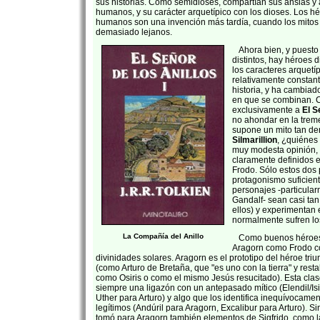
sus historias. Como semidioses, compartían sus ansias y 
humanos, y su carácter arquetípico con los dioses. Los 
humanos son una invención más tardía, cuando los mitos 
demasiado lejanos.
Ahora bien, y puesto
distintos, hay héroes d
los caracteres arquet
relativamente constant
historia, y ha cambia
en que se combinan. 
exclusivamente a
El S
no ahondar en la tre
supone un mito tan d
Silmarillion
, ¿quiénes
muy modesta opinión,
claramente definidos 
Frodo. Sólo estos dos 
protagonismo suficien
personajes -particula
Gandalf- sean casi ta
ellos) y experimentan 
normalmente sufren lo
La Compañía del Anillo
Como buenos héroes 
Aragorn como Frodo c
divinidades solares. Aragorn es el prototipo del héroe triu
(como Arturo de Bretaña, que "es uno con la tierra" y resta
como Osiris o como el mismo Jesús resucitado). Esta cla
siempre una ligazón con un antepasado mítico (Elendil/Isi
Uther para Arturo) y algo que los identifica inequívocam
legítimos (Andúril para Aragorn, Excalibur para Arturo). S
tomó para Aragorn también elementos de Sigfrido, como l