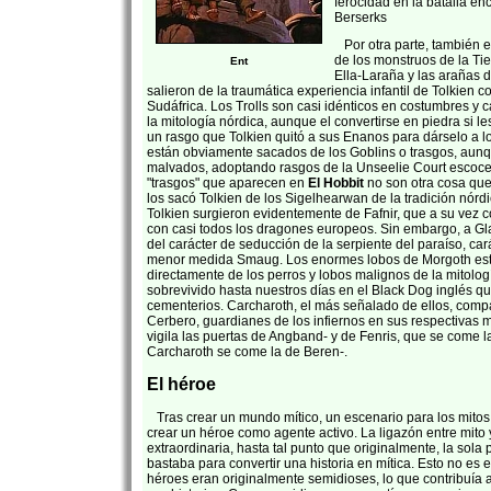
ferocidad en la batalla e
Berserks
Por otra parte, también es 
de los monstruos de la Tie
Ent
Ella-Laraña y las arañas
salieron de la traumática experiencia infantil de Tolkien c
Sudáfrica. Los Trolls son casi idénticos en costumbres y ca
la mitología nórdica, aunque el convertirse en piedra si le
un rasgo que Tolkien quitó a sus Enanos para dárselo a lo
están obviamente sacados de los Goblins o trasgos, au
malvados, adoptando rasgos de la Unseelie Court escoce
"trasgos" que aparecen en
El Hobbit
no son otra cosa que
los sacó Tolkien de los Sigelhearwan de la tradición nórd
Tolkien surgieron evidentemente de Fafnir, que a su vez c
con casi todos los dragones europeos. Sin embargo, a Gl
del carácter de seducción de la serpiente del paraíso, car
menor medida Smaug. Los enormes lobos de Morgoth es
directamente de los perros y lobos malignos de la mitolog
sobrevivido hasta nuestros días en el Black Dog inglés q
cementerios. Carcharoth, el más señalado de ellos, comp
Cerbero, guardianes de los infiernos en sus respectivas 
vigila las puertas de Angband- y de Fenris, que se come l
Carcharoth se come la de Beren-.
El héroe
Tras crear un mundo mítico, un escenario para los mito
crear un héroe como agente activo. La ligazón entre mito 
extraordinaria, hasta tal punto que originalmente, la sola
bastaba para convertir una historia en mítica. Esto no es 
héroes eran originalmente semidioses, lo que contribuía 