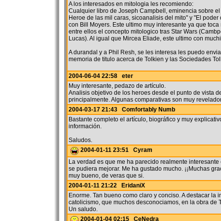
A los interesados en mitologia les recomiendo:
Cualquier libro de Joseph Campbell, eminencia sobre el 
Heroe de las mil caras, sicoanalisis del mito" y "El poder
con Bill Moyers. Este ultimo muy interesante ya que toc
entre ellos el concepto mitologico tras Star Wars (Cambp
Lucas). Al igual que Mircea Eliade, este ultimo con much
A durandal y a Phil Resh, se les interesa les puedo envi
memoria de titulo acerca de Tolkien y las Sociedades Tol
2004-06-04 22:58 eter
Muy interesante, pedazo de artículo.
Analisis objetivo de los heroes desde el punto de vista
principalmente. Algunas comparativas son muy revelador
2004-03-17 21:43 Comfortably Numb
Bastante completo el artículo, biográfico y muy explicati
información.
Saludos.
2004-01-11 23:51 Cyram
La verdad es que me ha parecido realmente interesante e
se pudiera mejorar. Me ha gustado mucho. ¡¡Muchas graci
muy bueno, de veras que si.
2004-01-11 21:22 EridaniX
Enorme. Tan bueno como claro y conciso. A destacar la in
catolicismo, que muchos desconociamos, en la obra de T
Un saludo.
2004-01-04 02:15 CeNedra