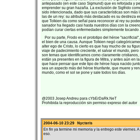
antepasado (en este caso Sigmund) que es reforjada y pe
emprender su gran hazaña. La exclusión de Sigfrido com
sido intencionada, dado que sus características son más 
las de un rey: su atributo más destacado es su destreza e
que Tolkien da como señal para reconocer al rey su poder
sanador ha llegado casi hasta nuestros días con la creen
podían curar ciertas enfermedades simplemente tocando a
Por su parte, Frodo es el prototipo del héroe "sacrificial"
el bien de una causa. Aunque Tolkien negó categóricame
alter ego de Cristo, lo cierto es que hay mucho de su figura
viaje de padecimiento creciente, el salvar el mundo, pero no
son temas que identificamos como claramente cristianos,
están ya presentes en la figura de Mitra, y antes aún en la
que hace pensar que este tipo de héroe haya nacido jun
sea un aspecto más del héroe triunfante, que muere y ren
mundo, como el sol se pone y sale todos los días.
@2003 Josep Andreu para cYbErDaRk.NeT
Prohibida la reproducción sin permiso expreso del autor
2004-06-10 23:29 Nycteris
En fin ya termine mi memoria y la entrego este viernes. 
eso.