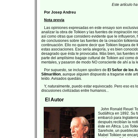
Este artículo h
Por Josep Andreu
Nota previa
Las opiniones expresadas en este ensayo son exclusiv
analizar la obra de Tolkien y las fuentes de inspiración r
así como otras que considero evidente que le influyeron, 
de conclusiones sobre las fuentes de la creación tolkien
continuación. Ello no quiere decir que Tolkien llegara de
estas asociaciones. Eso sería alegoría, y es bien conocid
desagrado que ésta le provocaba. Más bien, las fuentes
parte del amplísimo bagaje cultural de Tolkien así como
mentales, y pasaron de modo NO consciente de ahí a la let
Por supuesto, se incluyen
spoilers
de
El Señor de los A
Silmarillion
, aunque alguien dispuesto a tragarse este art
leído. Avisados quedáis.
Y, naturalmente, puedo estar equivocado. Pero eso es lo
discusiones civilizadas entre humanos...
El Autor
John Ronald Reuel Tol
Sudáfrica en 1892. Su fa
embarcó para Inglaterr
después recibían la not
éste en África. Los Tolk
Sarehole, un pueblecit
Mabel Tolkien se encar