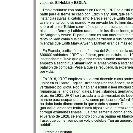
viajes de
El Hobbit
y
ESDLA
.
Tras graduarse con honores en Oxford, JRRT se alistó en 
partir para el frente se casó con Edith Mary Bratt, que se 
instancias suyas al catolicismo. Parece ser que Edith Mar
tan ferviente como su marido, y en privado los Tolkien di
sobre el tema. Tolkien convirtió su propia historia person
historia de Beren y Luthien (aunque sin las discusiones, c
de Aragorn y Arwen. El paralelismo es aún más estrecho 
tanto Tolkien como sus personajes perdieron a sus padre
mientras que Edith Mary, Arwen y Luthien eran de más ed
En Francia, participó en la ofensiva del Somme, en la 
600000 soldados. JRRT salió ileso, pero en octubre de 19
las trincheras. Tuvo que guardar cama durante muchos m
empezó a escribir
El Silmarillion
, y jamás volvió a estar e
batallón de combate. Pese a que se recuperó, la experie
por vida.
En 1918, JRRT empieza su carrera docente como profesor
junior en el Oxford English Dictionary. Por esa época, se 
verdadero políglota. Podía hablar, escribir o leer muchas
románicas, el anglosajón, galés, finés, islandés, germáni
otras. En 1921, JRRT se traslada a la Universidad de Le
marchó para ocupar una plaza como profesor en Oxford. N
no daba tanto dinero como lo que cabría suponer. Debid
(por aquel entonces tenía cuatro hijos) tuvo que realizar 
corregir exámenes finales. Fue precisamente corrigiend
el verano de 1928, se encontró con una página en blanco 
frase, que con el tiempo se volvió célebre: "En un agujero
hobbit".
El resto es historia...