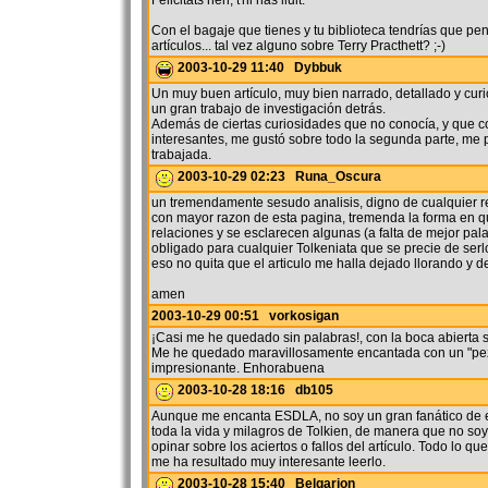
Felicitats nen, t'hi has lluit.
Con el bagaje que tienes y tu biblioteca tendrías que pe
artículos... tal vez alguno sobre Terry Practhett? ;-)
2003-10-29 11:40 Dybbuk
Un muy buen artículo, muy bien narrado, detallado y cur
un gran trabajo de investigación detrás.
Además de ciertas curiosidades que no conocía, y que 
interesantes, me gustó sobre todo la segunda parte, me 
trabajada.
2003-10-29 02:23 Runa_Oscura
un tremendamente sesudo analisis, digno de cualquier re
con mayor razon de esta pagina, tremenda la forma en q
relaciones y se esclarecen algunas (a falta de mejor pal
obligado para cualquier Tolkeniata que se precie de serlo.
eso no quita que el articulo me halla dejado llorando y de 
amen
2003-10-29 00:51 vorkosigan
¡Casi me he quedado sin palabras!, con la boca abierta si
Me he quedado maravillosamente encantada con un "pez
impresionante. Enhorabuena
2003-10-28 18:16 db105
Aunque me encanta ESDLA, no soy un gran fanático de 
toda la vida y milagros de Tolkien, de manera que no so
opinar sobre los aciertos o fallos del artículo. Todo lo q
me ha resultado muy interesante leerlo.
2003-10-28 15:40 Belgarion