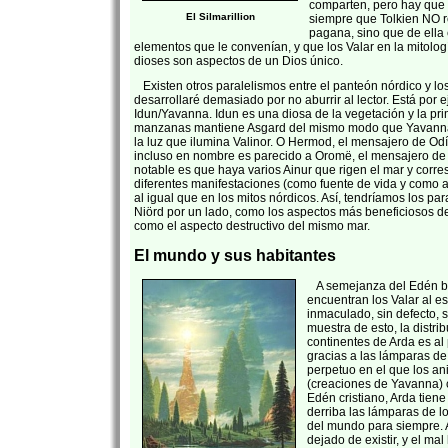
comparten, pero hay que 
El Silmarillion
siempre que Tolkien NO r
pagana, sino que de ella
elementos que le convenían, y que los Valar en la mitolo
dioses son aspectos de un Dios único.
Existen otros paralelismos entre el panteón nórdico y los
desarrollaré demasiado por no aburrir al lector. Está por 
Idun/Yavanna. Idun es una diosa de la vegetación y la pr
manzanas mantiene Asgard del mismo modo que Yavanna
la luz que ilumina Valinor. O Hermod, el mensajero de Odí
incluso en nombre es parecido a Oromë, el mensajero d
notable es que haya varios Ainur que rigen el mar y corr
diferentes manifestaciones (como fuente de vida y como 
al igual que en los mitos nórdicos. Así, tendríamos los pa
Niörd por un lado, como los aspectos más beneficiosos del
como el aspecto destructivo del mismo mar.
El mundo y sus habitantes
A semejanza del Edén bí
encuentran los Valar al e
inmaculado, sin defecto,
muestra de esto, la distri
continentes de Arda es al 
gracias a las lámparas de 
perpetuo en el que los an
(creaciones de Yavanna) 
Edén cristiano, Arda tiene
derriba las lámparas de los
del mundo para siempre.
dejado de existir, y el m