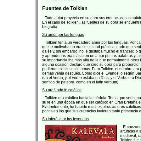
Fuentes de Tolkien
Todo autor proyecta en su obra sus creencias, sus opinion
En el caso de Tolkien, las fuentes de su obra se encuentr
biografía.
Su amor por las lenguas
Tolkien tenía un verdadero amor por las lenguas. Por cas
que le motivaba no era su utilidad práctica, dado que sent
galés y, sin embargo, no le gustaba mucho el francés; lo q
y aprenderlas era más bien un amor por las palabras y las
su importancia iba más allá de la que normalmente otros 
alguna ocasión declaró que creó su obra para proporcio
pudieran existir sus idiomas. Para Tolkien, el nombre era 
demás venía después. Como dice el Evangelio según San 
era el Verbo, y el Verbo estaba en Dios, y el Verbo era Dio
sentido de palabra, como en el latín verbum)
Su profunda fe católica
Tolkien era católico hasta la médula. Tenía que serlo, 
su fe en una época en que ser católico en Gran Bretaña e
Evidentemente, ha habido muchos otros autores católico
pocos en los que sus creencias tuvieran tanta presencia e
Su interés por las leyendas
Empezando 
artúricas y 
medieval, 
Tolkien fue