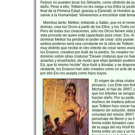
Feänor no pueden tocar los Silmarils, como símbolo de pur
daño. Pese a ello, Tolkien no les niega a los Elfos la posi
final de la Primera Edad, gracias a Eärendil, el Hombre qu
salvar a la Humanidad. Volveremos a encontrar este tem
Mientras tanto, Melkor, imitando a Satán, que es el rem
divinas, crea los Orcos a partir de los Elfos, y los Trolls 
Pero de todas sus creaciones, sólo los Orcos tienen vida 
vida procede de quien está capacitado para crear: Eru. Al
dominar Melkor ha perdido el poder de crear: sólo puede im
ambos poderes será una constante en la obra de Tolkien, 
muy distinto que recibe el otro intento de crear seres vivo
los Enanos, creados por Aulë de la piedra. Su creador n
dominio sobre otras criaturas:"Deseé criaturas que no fu
amarlas y enseñarles, de modo que ellas también pudieran
Eä, que tú mismo hiciste" dice Aulë a Ilúvatar, y se dispone
obstante, los Enanos han sido creados como un acto de a
por ello Eru los acepta como hijos suyos.
El origen de otras criatu
prosaico. Los Ents son fru
Michael, el hijo de JRRT,
que los árboles se vengar
hacían daño. Por su parte
muñeco de madera articulad
que Tolkien hizo crecer ha
misterio sin solución, deb
voluntad del mismo JRRT d
personaje de Beorn y su h
forma están tomados casi l
de la saga del rey Hrolf K
forma entre un oso y un h