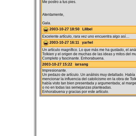
Me postro a tus pies.
Atentamente,
Gala.
2003-10-27 18:50 Lilibel
Excelente artículo, rara vez uno encuentra algo así....
2003-10-27 16:11 yarhel
Un artículo magnífico. Lo que más me ha gustado, el anál
Tolkien y el origen de muchas de las ideas y mitos del 
Completo y fascinante. Enhorabuena.
2003-10-27 15:22 iarsang
Impresionante.
Un pedazo de artículo. Un análisis muy detallado. Había
mencionar la influencia del catolicismo en la obra de Tol
había visto tan bien presentada y argumentada; al marg
o no en todas las semejanzas planteadas.
Enhorabuena y gracias por este artículo.