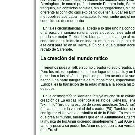
Birmingham, le marcó profundamente Por otro lado, Sare
tranquilo, sin conflictos sociales, sin segregaciones, situ
diferente al conflicto casi explosivo que tenía lugar en B
metrópoli se acercaba implacable, Tolkien sintió que el 
conocido se desmoronaba.
En tales circunstancias, el apego a lo que uno ha conoci
una reacción humana natural, pese a que, considerado o
pueda ser mejor. Tolkien hizo bien patente su apego al 
conocido en su infancia en toda su obra, hasta el punto d
ese casi paraíso en la Tierra, el único al que pueden acce
retrato de Sarehole.
La creación del mundo mítico
Tenemos pues a Tolkien como creador (o sub-creador, com
Pero los mitos requieren en primer lugar un espacio y un 
precedan a los históricos, pues no pueden ocurrir a la vue
hecho, una parte integrante de muchos mitos, especialmen
Europa, es la transición de la edad mítica a la época his
después.
En la cosmografía tolkieniana influye mucho su fe católi
creación de Eä es casi idéntica al relato del Génesis. T
"ex nihilo" (Eru), una estirpe de seres angélicos (los Ainu
únicamente por la voluntad del creador (Eä). También, e
configurar el Universo es similar al de la
Biblia
. En ésta e
que crea el mundo, mientras que en la
Ainulindalë
Eru cre
la música de los Ainur diciendo simplemente: "¡Eä! ¡Que s
tanto, y pese a su poder, los Ainur no pueden crear verd
que Eru sí.