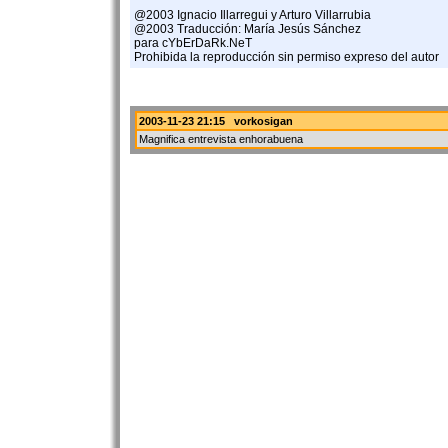
@2003 Ignacio Illarregui y Arturo Villarrubia
@2003 Traducción: María Jesús Sánchez
para cYbErDaRk.NeT
Prohibida la reproducción sin permiso expreso del autor
2003-11-23 21:15 vorkosigan
Magnifica entrevista enhorabuena