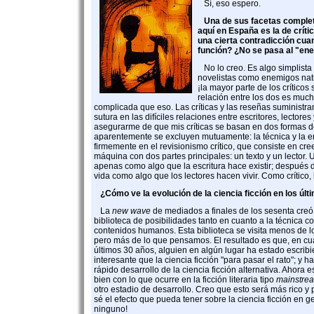
Sí, eso espero.
Una de sus facetas compl
aquí en España es la de crític
una cierta contradicción cua
función? ¿No se pasa al "en
No lo creo. Es algo simplista v
novelistas como enemigos nat
¡la mayor parte de los críticos
relación entre los dos es much
complicada que eso. Las críticas y las reseñas suministran
sutura en las difíciles relaciones entre escritores, lectores 
asegurarme de que mis críticas se basan en dos formas de
aparentemente se excluyen mutuamente: la técnica y la 
firmemente en el revisionismo crítico, que consiste en cree
máquina con dos partes principales: un texto y un lector. U
apenas como algo que la escritura hace existir; después 
vida como algo que los lectores hacen vivir. Como crítico
¿Cómo ve la evolución de la ciencia ficción en los úl
La
new wave
de mediados a finales de los sesenta creó
biblioteca de posibilidades tanto en cuanto a la técnica 
contenidos humanos. Esta biblioteca se visita menos de 
pero más de lo que pensamos. El resultado es que, en c
últimos 30 años, alguien en algún lugar ha estado escri
interesante que la ciencia ficción "para pasar el rato"; y h
rápido desarrollo de la ciencia ficción alternativa. Ahora 
bien con lo que ocurre en la ficción literaria tipo
mainstre
otro estadio de desarrollo. Creo que esto será más rico y
sé el efecto que pueda tener sobre la ciencia ficción en 
ninguno!