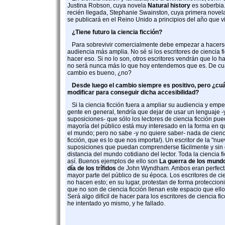
Justina Robson, cuya novela
Natural history
es soberbia
recién llegada, Stephanie Swainston, cuya primera nove
se publicará en el Reino Unido a principios del año que v
¿Tiene futuro la ciencia ficción?
Para sobrevivir comercialmente debe empezar a hacers
audiencia más amplia. No sé si los escritores de ciencia 
hacer eso. Si no lo son, otros escritores vendrán que lo ha
no será nunca más lo que hoy entendemos que es. De cua
cambio es bueno, ¿no?
Desde luego el cambio siempre es positivo, pero ¿cuá
modificar para conseguir dicha accesibilidad?
Si la ciencia ficción fuera a ampliar su audiencia y empe
gente en general, tendría que dejar de usar un lenguaje -
suposiciones- que sólo los lectores de ciencia ficción p
mayoría del público está muy interesado en la forma en qu
el mundo; pero no sabe -y no quiere saber- nada de cienci
ficción, que es lo que nos importa!). Un escritor de la "nue
suposiciones que puedan comprenderse fácilmente y si
distancia del mundo cotidiano del lector. Toda la ciencia fi
así. Buenos ejemplos de ello son
La guerra de los mund
día de los trífidos
de John Wyndham. Ambos eran perfecta
mayor parte del público de su época. Los escritores de ci
no hacen esto; en su lugar, protestan de forma proteccion
que no son de ciencia ficción llenan este espacio que ello
Será algo difícil de hacer para los escritores de ciencia fi
he intentado yo mismo, y he fallado.