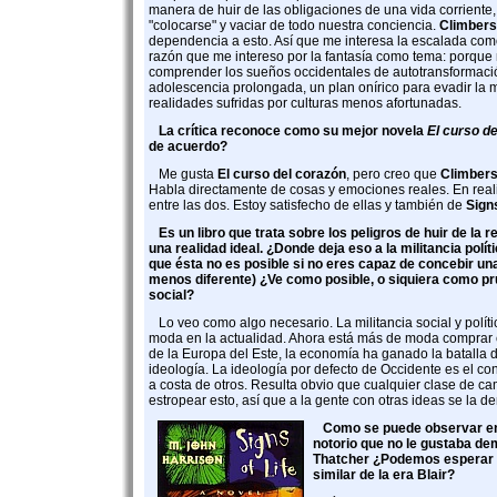
manera de huir de las obligaciones de una vida corrient
"colocarse" y vaciar de todo nuestra conciencia.
Climbers
dependencia a esto. Así que me interesa la escalada co
razón que me intereso por la fantasía como tema: porque
comprender los sueños occidentales de autotransformaci
adolescencia prolongada, un plan onírico para evadir la m
realidades sufridas por culturas menos afortunadas.
La crítica reconoce como su mejor novela
El curso d
de acuerdo?
Me gusta
El curso del corazón
, pero creo que
Climber
Habla directamente de cosas y emociones reales. En real
entre las dos. Estoy satisfecho de ellas y también de
Signs
Es un libro que trata sobre los peligros de huir de la r
una realidad ideal. ¿Donde deja eso a la militancia polít
que ésta no es posible si no eres capaz de concebir un
menos diferente) ¿Ve como posible, o siquiera como pr
social?
Lo veo como algo necesario. La militancia social y polít
moda en la actualidad. Ahora está más de moda comprar 
de la Europa del Este, la economía ha ganado la batalla 
ideología. La ideología por defecto de Occidente es el c
a costa de otros. Resulta obvio que cualquier clase de ca
estropear esto, así que a la gente con otras ideas se la d
Como se puede observar 
notorio que no le gustaba de
Thatcher ¿Podemos esperar en
similar de la era Blair?