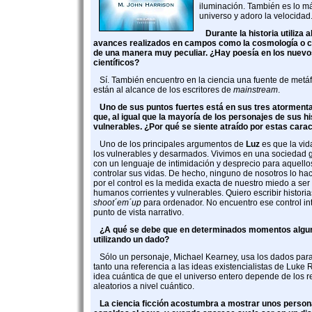
iluminación. También es lo m
universo y adoro la velocidad
Durante la historia utiliza 
avances realizados en campos como la cosmología o 
de una manera muy peculiar. ¿Hay poesía en los nuev
científicos?
Sí. También encuentro en la ciencia una fuente de metáf
están al alcance de los escritores de
mainstream
.
Uno de sus puntos fuertes está en sus tres atorment
que, al igual que la mayoría de los personajes de sus h
vulnerables. ¿Por qué se siente atraído por estas carac
Uno de los principales argumentos de
Luz
es que la vid
los vulnerables y desarmados. Vivimos en una sociedad 
con un lenguaje de intimidación y desprecio para aquell
controlar sus vidas. De hecho, ninguno de nosotros lo ha
por el control es la medida exacta de nuestro miedo a ser
humanos corrientes y vulnerables. Quiero escribir historia
shoot´em´up
para ordenador. No encuentro ese control in
punto de vista narrativo.
¿A qué se debe que en determinados momentos algu
utilizando un dado?
Sólo un personaje, Michael Kearney, usa los dados para
tanto una referencia a las ideas existencialistas de Luke
idea cuántica de que el universo entero depende de los 
aleatorios a nivel cuántico.
La ciencia ficción acostumbra a mostrar unos person