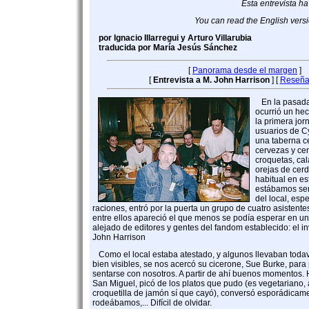
Esta entrevista h
You can read the English versi
por Ignacio Illarregui y Arturo Villarubia
traducida por María Jesús Sánchez
[
Panorama desde el margen
]
[
Entrevista a M. John Harrison
] [
Reseña
En la pasada
ocurrió un hec
la primera jor
usuarios de C
una taberna c
cervezas y ce
croquetas, cal
orejas de cerd
habitual en es
estábamos se
del local, esp
raciones, entró por la puerta un grupo de cuatro asistente
entre ellos apareció el que menos se podía esperar en u
alejado de editores y gentes del fandom establecido: el inv
John Harrison
Como el local estaba atestado, y algunos llevaban todav
bien visibles, se nos acercó su cicerone, Sue Burke, para
sentarse con nosotros. A partir de ahí buenos momentos. 
San Miguel, picó de los platos que pudo (es vegetariano
croquetilla de jamón sí que cayó), conversó esporádicame
rodeábamos,... Difícil de olvidar.