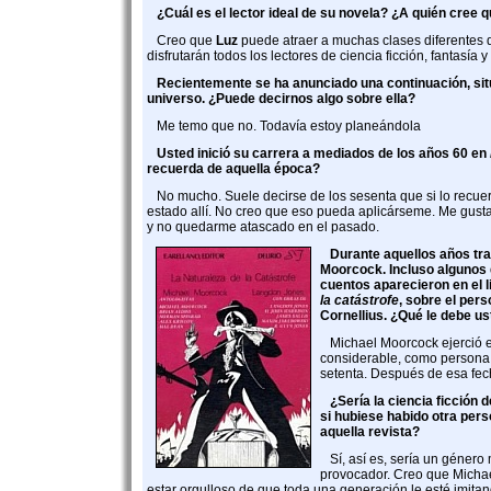
¿Cuál es el lector ideal de su novela? ¿A quién cree 
Creo que
Luz
puede atraer a muchas clases diferentes de
disfrutarán todos los lectores de ciencia ficción, fantasía y 
Recientemente se ha anunciado una continuación, si
universo. ¿Puede decirnos algo sobre ella?
Me temo que no. Todavía estoy planeándola
Usted inició su carrera a mediados de los años 60 en
recuerda de aquella época?
No mucho. Suele decirse de los sesenta que si lo recue
estado allí. No creo que eso pueda aplicárseme. Me gusta
y no quedarme atascado en el pasado.
Durante aquellos años tra
Moorcock. Incluso algunos
cuentos aparecieron en el l
la catástrofe
, sobre el per
Cornellius. ¿Qué le debe u
Michael Moorcock ejerció e
considerable, como persona, 
setenta. Después de esa fe
¿Sería la ciencia ficción 
si hubiese habido otra pers
aquella revista?
Sí, así es, sería un género
provocador. Creo que Micha
estar orgulloso de que toda una generación le esté imitan