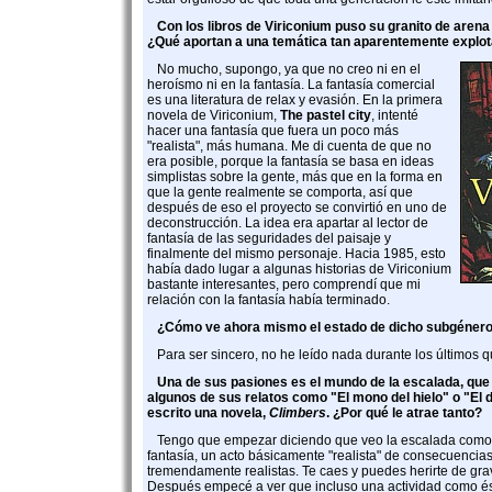
Con los libros de Viriconium puso su granito de arena 
¿Qué aportan a una temática tan aparentemente explo
No mucho, supongo, ya que no creo ni en el
heroísmo ni en la fantasía. La fantasía comercial
es una literatura de relax y evasión. En la primera
novela de Viriconium,
The pastel city
, intenté
hacer una fantasía que fuera un poco más
"realista", más humana. Me di cuenta de que no
era posible, porque la fantasía se basa en ideas
simplistas sobre la gente, más que en la forma en
que la gente realmente se comporta, así que
después de eso el proyecto se convirtió en uno de
deconstrucción. La idea era apartar al lector de
fantasía de las seguridades del paisaje y
finalmente del mismo personaje. Hacia 1985, esto
había dado lugar a algunas historias de Viriconium
bastante interesantes, pero comprendí que mi
relación con la fantasía había terminado.
¿Cómo ve ahora mismo el estado de dicho subgéner
Para ser sincero, no he leído nada durante los últimos q
Una de sus pasiones es el mundo de la escalada, que
algunos de sus relatos como "El mono del hielo" o "El 
escrito una novela,
Climbers
. ¿Por qué le atrae tanto?
Tengo que empezar diciendo que veo la escalada como 
fantasía, un acto básicamente "realista" de consecuencia
tremendamente realistas. Te caes y puedes herirte de gra
Después empecé a ver que incluso una actividad como és