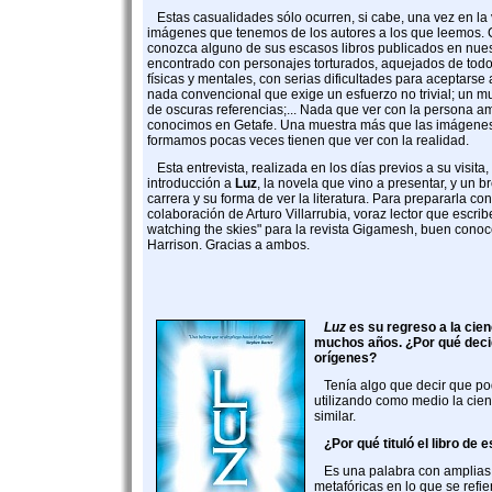
Estas casualidades sólo ocurren, si cabe, una vez en la 
imágenes que tenemos de los autores a los que leemos. 
conozca alguno de sus escasos libros publicados en nues
encontrado con personajes torturados, aquejados de tod
físicas y mentales, con serias dificultades para aceptarse 
nada convencional que exige un esfuerzo no trivial; un m
de oscuras referencias;... Nada que ver con la persona 
conocimos en Getafe. Una muestra más que las imágene
formamos pocas veces tienen que ver con la realidad.
Esta entrevista, realizada en los días previos a su visita
introducción a
Luz
, la novela que vino a presentar, y un b
carrera y su forma de ver la literatura. Para prepararla co
colaboración de Arturo Villarrubia, voraz lector que escri
watching the skies" para la revista Gigamesh, buen conoc
Harrison. Gracias a ambos.
Luz
es su regreso a la cie
muchos años. ¿Por qué decid
orígenes?
Tenía algo que decir que po
utilizando como medio la cienc
similar.
¿Por qué tituló el libro de
Es una palabra con amplias 
metafóricas en lo que se refie