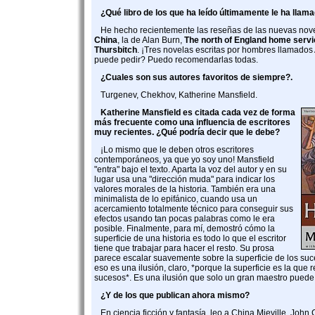
¿Qué libro de los que ha leído últimamente le ha llam
He hecho recientemente las reseñas de las nuevas nove
China
, la de Alan Burn,
The north of England home servi
Thursbitch
. ¡Tres novelas escritas por hombres llamado
puede pedir? Puedo recomendarlas todas.
¿Cuales son sus autores favoritos de siempre?.
Turgenev, Chekhov, Katherine Mansfield.
Katherine Mansfield es citada cada vez de forma
más frecuente como una influencia de escritores
muy recientes. ¿Qué podría decir que le debe?
¡Lo mismo que le deben otros escritores
contemporáneos, ya que yo soy uno! Mansfield
"entra" bajo el texto. Aparta la voz del autor y en su
lugar usa una "dirección muda" para indicar los
valores morales de la historia. También era una
minimalista de lo epifánico, cuando usa un
acercamiento totalmente técnico para conseguir sus
efectos usando tan pocas palabras como le era
posible. Finalmente, para mí, demostró cómo la
superficie de una historia es todo lo que el escritor
tiene que trabajar para hacer el resto. Su prosa
parece escalar suavemente sobre la superficie de los su
eso es una ilusión, claro, *porque la superficie es la que 
sucesos*. Es una ilusión que solo un gran maestro puede
¿Y de los que publican ahora mismo?
En ciencia ficción y fantasía, leo a China Mieville, Joh