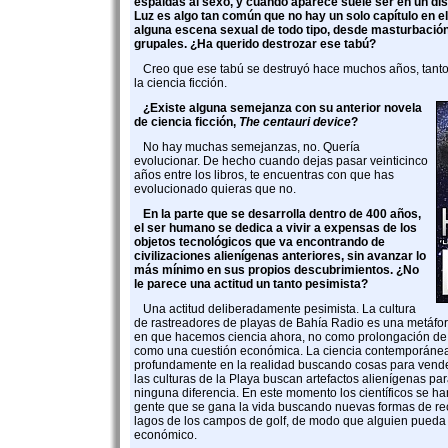
espaldas al sexo, y cuando aparece suele ser en un dis
Luz es algo tan común que no hay un solo capítulo en e
alguna escena sexual de todo tipo, desde masturbación
grupales. ¿Ha querido destrozar ese tabú?
Creo que ese tabú se destruyó hace muchos años, tanto
la ciencia ficción.
¿Existe alguna semejanza con su anterior novela
de ciencia ficción,
The centauri device
?
No hay muchas semejanzas, no. Quería
evolucionar. De hecho cuando dejas pasar veinticinco
años entre los libros, te encuentras con que has
evolucionado quieras que no.
En la parte que se desarrolla dentro de 400 años,
el ser humano se dedica a vivir a expensas de los
objetos tecnológicos que va encontrando de
civilizaciones alienígenas anteriores, sin avanzar lo
más mínimo en sus propios descubrimientos. ¿No
le parece una actitud un tanto pesimista?
Una actitud deliberadamente pesimista. La cultura
de rastreadores de playas de Bahía Radio es una metáfora
en que hacemos ciencia ahora, no como prolongación de l
como una cuestión económica. La ciencia contemporáne
profundamente en la realidad buscando cosas para vend
las culturas de la Playa buscan artefactos alienígenas pa
ninguna diferencia. En este momento los científicos se ha
gente que se gana la vida buscando nuevas formas de rec
lagos de los campos de golf, de modo que alguien pueda
económico.