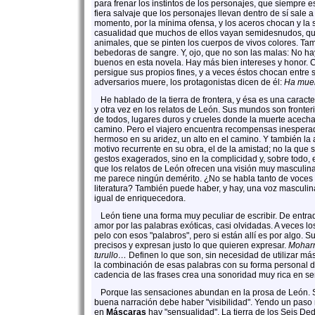
para frenar los instintos de los personajes, que siempre es
fiera salvaje que los personajes llevan dentro de sí sale a
momento, por la mínima ofensa, y los aceros chocan y la 
casualidad que muchos de ellos vayan semidesnudos, q
animales, que se pinten los cuerpos de vivos colores. T
bebedoras de sangre. Y, ojo, que no son las malas: No ha
buenos en esta novela. Hay más bien intereses y honor.
persigue sus propios fines, y a veces éstos chocan entre 
adversarios muere, los protagonistas dicen de él:
Ha muer
He hablado de la tierra de frontera, y ésa es una caract
y otra vez en los relatos de León. Sus mundos son fronteri
de todos, lugares duros y crueles donde la muerte acecha
camino. Pero el viajero encuentra recompensas inespera
hermoso en su aridez, un alto en el camino. Y también la 
motivo recurrente en su obra, el de la amistad; no la que
gestos exagerados, sino en la complicidad y, sobre todo,
que los relatos de León ofrecen una visión muy masculina
me parece ningún demérito. ¿No se habla tanto de voces
literatura? También puede haber, y hay, una voz masculin
igual de enriquecedora.
León tiene una forma muy peculiar de escribir. De entra
amor por las palabras exóticas, casi olvidadas. A veces l
pelo con esos "palabros", pero si están allí es por algo. 
precisos y expresan justo lo que quieren expresar.
Moharr
turullo…
Definen lo que son, sin necesidad de utilizar más
la combinación de esas palabras con su forma personal de
cadencia de las frases crea una sonoridad muy rica en s
Porque las sensaciones abundan en la prosa de León. S
buena narración debe haber "visibilidad". Yendo un paso m
en
Máscaras
hay "sensualidad". La tierra de los Seis Ded