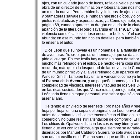
ojos, con un cuidado juego de luces, reflejos, velos, penu
obra de un director de iluminación y fotografía que nos m
un mundo nuevo. Pero también hay tintineos de ajorcas,
y bramaderas salvajes que inundan nuestros oídos, y olore
pieles resbaladizas y ásperas rocas, y... Como ejemplo, r
página 69, cuando aparece un dragón en el río de la ciud
aparición de la litera del ogro Tavarusa en la 149. En una 
violencia como ésta, es curioso encontrar belleza. Y el ca
abunda: en ese mundo tan rico en detalles, pero también
lo enseña el autor.
Dice León que su novela es un homenaje a la fantasía her
de aventuras. Yo creo que es un homenaje que se da a sí 
pide el cuerpo. En ese festín hay acaso un poco de sabo
mucho más refinado en el estilo. De hecho -será cosa mí
recuerda, más que a la tosquedad de las novelas de Cona
de un mundo primitivo y a la vez refinado que aparece en 
Windsor Smith. También hay un aire vanciano, como ya he 
al
Planeta de la Aventura
, y un pequeño homenaje a "La P
complejidad de vínculos, intereses y tabúes de los Seis
en las ricas sociedades que Vance retrata, por ejemplo, 
León todo tiene un toque personal, ese sabor que sólo p
arsenaliano.
He tenido el privilegio de leer este libro hace años y re
hoja por hoja, en una copia del original que León envió a
antes de terminar la crítica me encontré con el libro en la
comercio y no pude resistir la tentación de comprarlo. El li
Los chicos de Opalworks hacen las cosas muy bien, y ad
tienen que ver con los libros, algo que siempre se agrad
diseñados por Manuel Calderón Guerra no sólo ayudan a 
son una maravilla en sí. Es una suerte que un libro tan ri