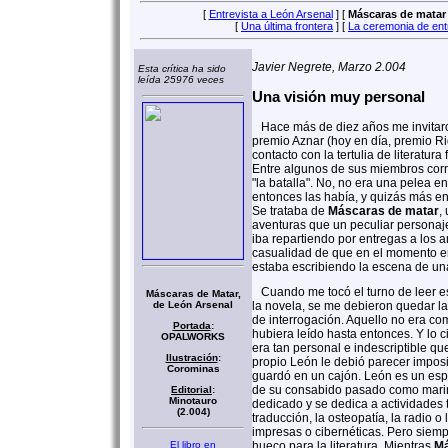
[
Entrevista a León Arsenal
] [
Máscaras de matar
[
Una última frontera
] [
La ceremonia de ent
Javier Negrete, Marzo 2.004
Esta crítica ha sido
leída 25976 veces
Una visión muy personal
Hace más de diez años me invitaro
premio Aznar (hoy en día, premio Ri
contacto con la tertulia de literatura
Entre algunos de sus miembros corr
"la batalla". No, no era una pelea en
entonces las había, y quizás más e
Se trataba de
Máscaras de matar
,
aventuras que un peculiar personaj
iba repartiendo por entregas a los a
casualidad de que en el momento e
estaba escribiendo la escena de una
Cuando me tocó el turno de leer e
Máscaras de Matar,
de León Arsenal
la novela, se me debieron quedar l
de interrogación. Aquello no era c
Portada
:
hubiera leído hasta entonces. Y lo c
OPALWORKS
era tan personal e indescriptible qu
Ilustración
:
propio León le debió parecer imposib
Corominas
guardó en un cajón. León es un espír
de su consabido pasado como mari
Editorial
:
Minotauro
dedicado y se dedica a actividades 
(2.004)
traducción, la osteopatía, la radio o 
impresas o cibernéticas. Pero siem
El libro en
hueco para la literatura. Mientras
Má