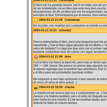
2004-03-23 23:31 Cartesiana
El libro me ha gustado mucho, me lo he leído casi de un
de ser entretenido, es un libro que está muy bien escrito.
descripciones. En fin un libro que me ha enganchado, es
principio al final. Enhorabuena por el premio, bien merec
2004-03-23 21:50 Comadreja
No es justo, con reseñas así, cualquiera se resiste a comp
2004-03-23 15:21 artemis2
Parece interesante el libro, pero una pregunta que me p
importante ¿Trae el libro algun glosario de los titulos y "
reino de fantasia? Lo digo por que solo con el primer ca
bastante confundido (eso sin contar con algun arcaismo q
2004-03-22 21:09 brint
A mí el libro me llama la atención, pero hay un factor qu
288 --> 18€ :shock: Me parece un precio algo abusivo (
el premio supongo que lo tendrán que amortizar). Eso sí,
y el libro para ser prometedor (aunque cortito)
Me esperaré a leer más opiniones o que saquen la edició
de unos 10 años al ritmo actual...)
2004-03-22 18:59 churno
La reseña es tan buena que voy a comprarmelo ya. ;) Seg
merece y la historia también, pero el jodio de Negrete e
bien hasta en una reseña. Es de las reseñas largas que
disfrute he leído en mucho tiempo.