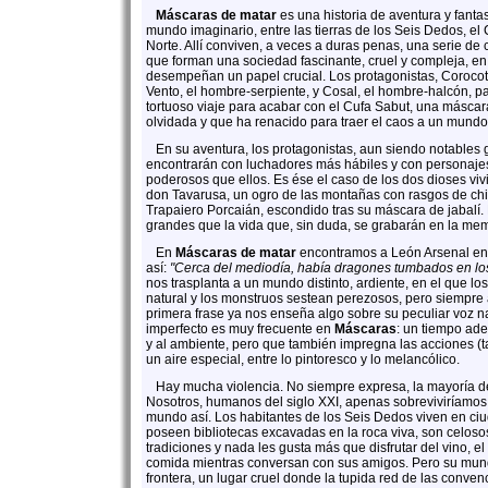
Máscaras de matar
es una historia de aventura y fanta
mundo imaginario, entre las tierras de los Seis Dedos, el
Norte. Allí conviven, a veces a duras penas, una serie de cu
que forman una sociedad fascinante, cruel y compleja, en
desempeñan un papel crucial. Los protagonistas, Corocot
Vento, el hombre-serpiente, y Cosal, el hombre-halcón, pa
tortuoso viaje para acabar con el Cufa Sabut, una máscara
olvidada y que ha renacido para traer el caos a un mundo 
En su aventura, los protagonistas, aun siendo notables 
encontrarán con luchadores más hábiles y con personaj
poderosos que ellos. Es ése el caso de los dos dioses viv
don Tavarusa, un ogro de las montañas con rasgos de ch
Trapaiero Porcaián, escondido tras su máscara de jabalí
grandes que la vida que, sin duda, se grabarán en la memo
En
Máscaras de matar
encontramos a León Arsenal en
así:
"Cerca del mediodía, había dragones tumbados en los
nos trasplanta a un mundo distinto, ardiente, en el que lo
natural y los monstruos sestean perezosos, pero siempr
primera frase ya nos enseña algo sobre su peculiar voz nar
imperfecto es muy frecuente en
Máscaras
: un tiempo ade
y al ambiente, pero que también impregna las acciones (t
un aire especial, entre lo pintoresco y lo melancólico.
Hay mucha violencia. No siempre expresa, la mayoría de
Nosotros, humanos del siglo XXI, apenas sobreviviríamos
mundo así. Los habitantes de los Seis Dedos viven en ci
poseen bibliotecas excavadas en la roca viva, son celoso
tradiciones y nada les gusta más que disfrutar del vino, e
comida mientras conversan con sus amigos. Pero su mund
frontera, un lugar cruel donde la tupida red de las conve