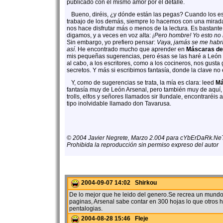
publicado con el mismo amor por el detalle.
Bueno, diréis, ¿y dónde están las pegas? Cuando los es
trabajo de los demás, siempre lo hacemos con una mirada
nos hace disfrutar más o menos de la lectura. Es bastante
digamos, y a veces en voz alta:
¡Pero hombre! Yo esto no l
Sin embargo, yo prefiero pensar:
Vaya, jamás se me habría
así
. He encontrado mucho que aprender en
Máscaras de
mis pequeñas sugerencias, pero ésas se las haré a León al
al cabo, a los escritores, como a los cocineros, nos gust
secretos. Y más si escribimos fantasía, donde la clave no e
Y, como de sugerencias se trata, la mía es clara: leed
Má
fantasía muy de León Arsenal, pero también muy de aquí,
trolls, elfos y señores llamados sir Ilundale, encontraréis 
tipo inolvidable llamado don Tavarusa.
© 2004 Javier Negrete, Marzo 2.004 para cYbErDaRk.Ne
Prohibida la reproducción sin permiso expreso del autor
2004-09-07 14:02 Shirkou
De lo mejor que he leido del genero.Se recrea un mund
paginas, Arsenal sabe contar en 300 hojas lo que otros h
pentalogias.
2004-08-28 15:46 Fleje