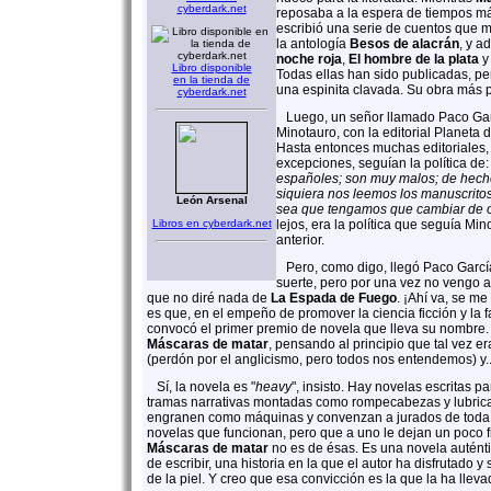
cyberdark.net
reposaba a la espera de tiempos má
escribió una serie de cuentos que m
la antología
Besos de alacrán
, y a
noche roja
,
El hombre de la plata
Libro disponible
Todas ellas han sido publicadas, p
en la tienda de
una espinita clavada. Su obra más 
cyberdark.net
Luego, un señor llamado Paco Garc
Minotauro, con la editorial Planeta 
Hasta entonces muchas editoriales
excepciones, seguían la política de
españoles; son muy malos; de hecho
siquiera nos leemos los manuscrit
León Arsenal
sea que tengamos que cambiar de 
Libros en cyberdark.net
lejos, era la política que seguía Mi
anterior.
Pero, como digo, llegó Paco García
suerte, pero por una vez no vengo a 
que no diré nada de
La Espada de Fuego
. ¡Ahí va, se m
es que, en el empeño de promover la ciencia ficción y la 
convocó el primer premio de novela que lleva su nombre
Máscaras de matar
, pensando al principio que tal vez e
(perdón por el anglicismo, pero todos nos entendemos) y..
Sí, la novela es "
heavy
", insisto. Hay novelas escritas p
tramas narrativas montadas como rompecabezas y lubric
engranen como máquinas y convenzan a jurados de toda
novelas que funcionan, pero que a uno le dejan un poco fr
Máscaras de matar
no es de ésas. Es una novela auténtic
de escribir, una historia en la que el autor ha disfrutado y
de la piel. Y creo que esa convicción es la que la ha llevad