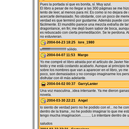
Pues la portada sí que es bonita, sí. Muy azul.
El libro a pesar de no llegar a las 300 páginas se me hi
lento de leer, al menos para mí. Es como si no dejara de r
acercarte demasiado. No obstante, con un poco de memor
verdad es que terminó por gustarme. Además puede conv
fácilmente. El mundillo parece una mezcla extraña de tar
dragonlance, en fin; me dejó buen sabor de boca, aunqu
es rebuscado con cierta premeditación. Se le perdona. A
no estuvieran.
2004-04-23 18:25 lore_1980
ufffffffff!!!!!!!!!!!!!!!!!!! sólido.
2004-04-07 11:53 Margo
Yo me compré el libro atraida por el artículo de Javier 
leido y me está costando acabarlo. Aunque al principio t
sobre los nombres que van a aparecer en el libro, yo me
poco, son demasiados y no consigo imaginarme los per
disfrutar con él más adelante.
2004-04-02 00:37 GarryLanier
Una voz masculina...idea intersante. Ya me dieron gana
novela.
2004-03-30 22:21 Angel
lo siento de verdad pero no he podido con el... no he c
dentro de la trama , no he podido imaginar lo que me es
tengo mucha imaginacion............ Lo intentare dentro de
saludos