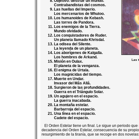
Objetivo: destruir un mundo.
Contrabandistas del cosmos.
Las huellas del Imperio.
Los mercenarios de Whutoo.
Los humanoides de Kebash.
Las torres de Pandora.
Los enemigos de la Tierra.
Mundo olvidado.
Los conquistadores de Ruder.
Un planeta llamado Khrisdal.
La odisea del Silente.
La leyenda de un planeta.
Los aborígenes de Kalgalla.
Los hombres de Arkand.
Las 
Misión en Oulax.
El planeta de la venganza.
El enigma de Urtala.
Los magnicidas del tiempo.
Muerte en Undar.
Invasor del Más Allá.
Surgieron de las profundidades.
Guerra en el Triángulo Solar.
Un agujero en el espacio.
La guerra inacabada.
La montaña estelar.
Barbarroja del espacio.
Una línea en el espacio.
Cadete del espacio.
El Orden Estelar tiene un final. Le sigue un periodo qu
decadencia del Orden Estelar, consecuencia de su propio 
resurgimiento de la tiranía, que se recoge en dos novelas