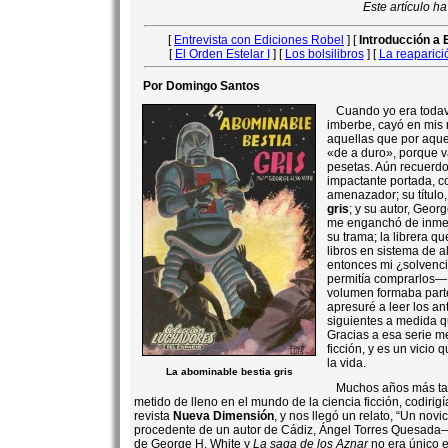
Este artículo h
[
Entrevista con Ediciones Robel
] [
Introducción a 
[
El Orden Estelar I
] [
Los bolsilibros
] [
La reaparic
Por Domingo Santos
Cuando yo era todav
imberbe, cayó en mis
aquellas que por aqu
«de a duro», porque 
pesetas. Aún recuerd
impactante portada, c
amenazador; su título
gris
; y su autor, Geor
me enganchó de inmedi
su trama; la librera q
libros en sistema de a
entonces mi ¿solvenc
permitía comprarlos—
volumen formaba parte
apresuré a leer los an
siguientes a medida q
Gracias a esa serie m
ficción, y es un vicio
la vida.
La abominable bestia gris
Muchos años más ta
metido de lleno en el mundo de la ciencia ficción, codirigí
revista
Nueva Dimensión
, y nos llegó un relato, “Un nov
procedente de un autor de Cádiz, Ángel Torres Quesada—
de George H. White y
La saga de los Aznar
no era único e