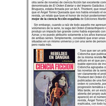
otra serie de novelas de ciencia ficción tan excelente com
denominada de
El Orden Estelar
o del Imperio Galáctico. 
Bruguera, estaba firmada por un tal A. Thorkent, que res
que el Ángel Torres Quesada que nos había enviado el exc
revista, un relato que tuve el honor de incluir posteriorm
mejor de la ciencia ficción española
de Ediciones Martí
Sin embargo, cuando a raíz de todo aquello me apresuré
volúmenes de la serie, la saga del
Orden Estelar/Imperio 
produjo un impacto tan grande como había esperado con r
Aznar, y no puedo atribuirlo solamente a los años transcur
de ambas series. Simplemente, consideré que eran unas 
situadas en un mismo universo y con una serie de person
pero nada más.
Tuvo que ser un artí
Cidoncha que public
de la misma revista
N
artículo en el que por
loable ejercicio de in
Cidoncha agrupaba c
las novelas de la seri
ver claramente el pro
Thorkent del
Orden Es
publicadas de una fo
orden ni concierto, po
progresión temática o
Más tarde, en un escla
abierta del propio aut
apareció en el número
revista, Ángel Torres
explicaba, con todo lu