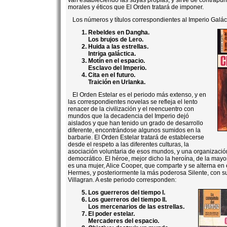
van estableciendo las suyas propias, y sirve de contrapun
morales y éticos que El Orden tratará de imponer.
Los números y títulos correspondientes al Imperio Galác
Rebeldes en Dangha.
Los brujos de Lero.
Huida a las estrellas.
Intriga galáctica.
Motín en el espacio.
Esclavo del Imperio.
Cita en el futuro.
Traición en Urlanka.
El Orden Estelar es el periodo más extenso, y en
las correspondientes novelas se refleja el lento
renacer de la civilización y el reencuentro con
mundos que la decadencia del Imperio dejó
aislados y que han tenido un grado de desarrollo
diferente, encontrándose algunos sumidos en la
barbarie. El Orden Estelar tratará de establecerse
desde el respeto a las diferentes culturas, la
asociación voluntaria de esos mundos, y una organizació
democrático. El héroe, mejor dicho la heroína, de la mayor
es una mujer, Alice Cooper, que comparte y se alterna en
Hermes, y posteriormente la más poderosa Silente, con 
Villagran. A este periodo corresponden:
Los guerreros del tiempo I.
Los guerreros del tiempo II.
Los mercenarios de las estrellas.
El poder estelar.
Mercaderes del espacio.