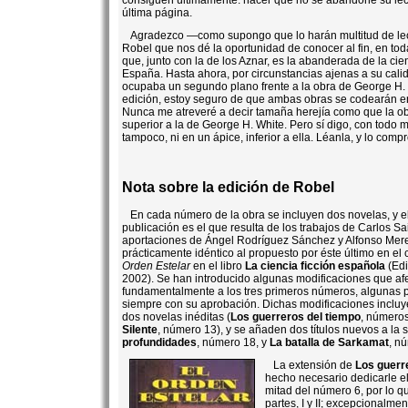
consiguen últimamente: hacer que no se abandone su lectu
última página.
Agradezco —como supongo que lo harán multitud de le
Robel que nos dé la oportunidad de conocer al fin, en tod
que, junto con la de los Aznar, es la abanderada de la cie
España. Hasta ahora, por circunstancias ajenas a su cali
ocupaba un segundo plano frente a la obra de George H. W
edición, estoy seguro de que ambas obras se codearán en
Nunca me atreveré a decir tamaña herejía como que la ob
superior a la de George H. White. Pero sí digo, con todo m
tampoco, ni en un ápice, inferior a ella. Léanla, y lo comp
Nota sobre la edición de Robel
En cada número de la obra se incluyen dos novelas, y e
publicación es el que resulta de los trabajos de Carlos Sa
aportaciones de Ángel Rodríguez Sánchez y Alfonso Merel
prácticamente idéntico al propuesto por éste último en el
Orden Estelar
en el libro
La ciencia ficción española
(Edi
2002). Se han introducido algunas modificaciones que af
fundamentalmente a los tres primeros números, algunas po
siempre con su aprobación. Dichas modificaciones incluy
dos novelas inéditas (
Los guerreros del tiempo
, números
Silente
, número 13), y se añaden dos títulos nuevos a la s
profundidades
, número 18, y
La batalla de Sarkamat
, n
La extensión de
Los guerr
hecho necesario dedicarle el
mitad del número 6, por lo q
partes, I y II; excepcionalme