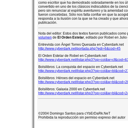
como escritor que ha demostrado sobradamente en los últ
convertido en uno de los clásicos indiscutidos de la cienc
pero sin renunciar al espíritu aventurero y la amenidad c
fueron concebidas. Sólo nos falta confiar en que la acogid
responda a la ilusión con la que se ha creado y que aho
publicación.
Nota del editor: Estos dos textos fueron publicados como 
volumen
de
El Orden Estelar
, editado por Robel en Julio
Entrevista con Ángel Torres Quesada en Cyberdark.net
http://www.cyberdark.net/portada.php?edi=6&cod=45
El Orden Estelar de Robel en Cyberdark.net
http://www.cyberdark.net/listar.php3?op=col&w=cf&cod=6
Bolsilibros: La conquista del espacio en Cyberdark.net
http://www.cyberdark.net/listar.php3?op=col&w=bl&cod=2
Bolsilibros: Héroes del espacio en Cyberdark.net
http://www.cyberdark.net/listar.php3?op=col&w=bl&cod=2
Bolsilibros: Galaxia 2000 en Cyberdark.net
http://www.cyberdark.net/listar.php3?op=col&w=bl&cod=2
©2004 Domingo Santos para cYbErDaRk.NeT
Prohibida la reproducción sin permiso expreso del autor