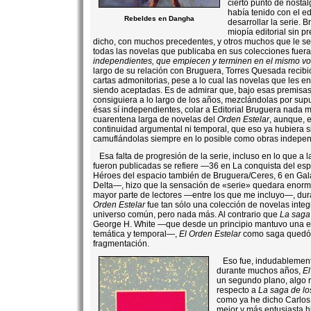
cierto punto de nosta
había tenido con el ed
Rebeldes en Dangha
desarrollar la serie. 
miopía editorial sin 
dicho, con muchos precedentes, y otros muchos que le s
todas las novelas que publicaba en sus colecciones fuer
independientes, que empiecen y terminen en el mismo v
largo de su relación con Bruguera, Torres Quesada recibió
cartas admonitorias, pese a lo cual las novelas que les e
siendo aceptadas. Es de admirar que, bajo esas premisas
consiguiera a lo largo de los años, mezclándolas por sup
ésas sí independientes, colar a Editorial Bruguera nada
cuarentena larga de novelas del
Orden Estelar
, aunque, e
continuidad argumental ni temporal, que eso ya hubiera 
camuflándolas siempre en lo posible como obras indepen
Esa falta de progresión de la serie, incluso en lo que a 
fueron publicadas se refiere —36 en La conquista del es
Héroes del espacio también de Bruguera/Ceres, 6 en Gal
Delta—, hizo que la sensación de «serie» quedara enorm
mayor parte de lectores —entre los que me incluyo—, d
Orden Estelar
fue tan sólo una colección de novelas inte
universo común, pero nada más. Al contrario que
La saga
George H. White —que desde un principio mantuvo una es
temática y temporal—,
El Orden Estelar
como saga quedó d
fragmentación.
Eso fue, indudablemente
durante muchos años,
El
un segundo plano, algo r
respecto a
La saga de lo
como ya he dicho Carlos
mejor y más entusiasta hi