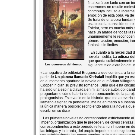
finalizará por tanto con un i
esperamos no resulte molesto
contribuya incluso a increme
emoción de esta obra, ya de 
Se trata de una obra fundame
establece la transición entre
Estelar, pero es mucho más q
hace un alarde de todas las
unánimemente le reconocen l
género: acción, emoción, iro
fantasía sin límites...
En cuanto a la necesidad de 
novela inédita,
La odisea del
que queda suficientemente e
Los guerreros del tiempo
siguiente texto extraído de un
«La negativa de editorial Bruguera a que continuara la se
partir de
Un planeta llamado Khrisdall
impidió que yo esc
en el momento oportuno la novela en que Adam Villagran 
Cooper inician su previsto romance. Diría que esta circun
ha sido una espina clavada en mi alma de autor, obligán
preguntarme cómo habría sido el reencuentro de la parej
protagonistas. Este vacío en la historia, que me atrevería 
llamarlo asignatura pendiente, me ha animado a subsana
la única manera posible: escribiendo ahora la novela que
escribí en su día.»
Las primeras novelas no corresponden estrictamente al O
Imperio, organización que le precede y de cuyas cenizas 
correspondientes a este periodo reflejan un Imperio en 
las intrigas y la tiranía, del propio Imperio o de los gober