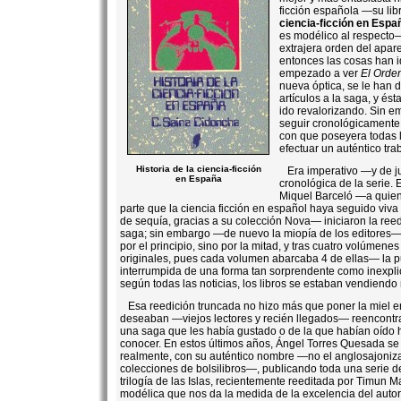
ficción española —su lib
ciencia-ficción en Espa
es modélico al respecto
extrajera orden del apar
entonces las cosas han 
empezado a ver
El Orden
nueva óptica, se le han
artículos a la saga, y ést
ido revalorizando. Sin e
seguir cronológicament
con que poseyera todas 
efectuar un auténtico tr
Historia de la ciencia-ficción
Era imperativo —y de ju
en España
cronológica de la serie.
Miquel Barceló —a quie
parte que la ciencia ficción en español haya seguido viva
de sequía, gracias a su colección Nova— iniciaron la reed
saga; sin embargo —de nuevo la miopía de los editores
por el principio, sino por la mitad, y tras cuatro volúmen
originales, pues cada volumen abarcaba 4 de ellas— la p
interrumpida de una forma tan sorprendente como inexpli
según todas las noticias, los libros se estaban vendiendo
Esa reedición truncada no hizo más que poner la miel en
deseaban —viejos lectores y recién llegados— reencontr
una saga que les había gustado o de la que habían oído 
conocer. En estos últimos años, Ángel Torres Quesada se
realmente, con su auténtico nombre —no el anglosajoniz
colecciones de bolsilibros—, publicando toda una serie 
trilogía de las Islas, recientemente reeditada por Timun M
modélica que nos da la medida de la excelencia del auto