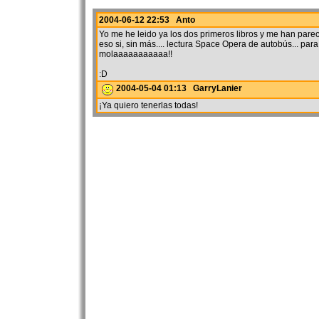
2004-06-12 22:53 Anto
Yo me he leido ya los dos primeros libros y me han pareci
eso si, sin más.... lectura Space Opera de autobús... para
molaaaaaaaaaaa!!
:D
2004-05-04 01:13 GarryLanier
¡Ya quiero tenerlas todas!