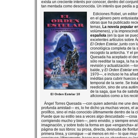
exista un creciente interés por conocer, dentro del conjun
tan mentada como desconocida. Un interés que pedía a gri
Ediciones Robel, un editor
en el género pero entusiast
obras que ha publicado rec
temas,
La novela popular e
volúmenes), y la imprescind
española
(en la que se pue
excelentes artículos sobre 
El Orden Estelar
, junto con 
cronológica completa de la
recogido la antorcha. Y el p
Quesada ha aceptado el desa
sólo reeditar la saga, la ha
revisión y actualización —l
balde, y
El Orden Estelar
emp
1970—, e incluso le ha aña
inéditas para cubrir huecos
temporal de la serie. Se tra
reedición, sino de una auté
de la saga, que ha de satisfa
El Orden Estelar 10
aficionados como a los recié
Ángel Torres Quesada —con quien además me une des
profunda amistad— es, lo he dicho ya muchas veces, el a
prolífico, sino el más conocido últimamente dentro de la c
Puede que su estilo sea a veces algo descuidado —cosa
corrigiendo mucho y bien—, pero envidio, y siempre envi
imaginación, y sobre todo la forma en que «engancha» al 
página de sus libros: su prosa, directa, desnuda de floritu
primera línea, y consigue —al menos en mí— lo que muy