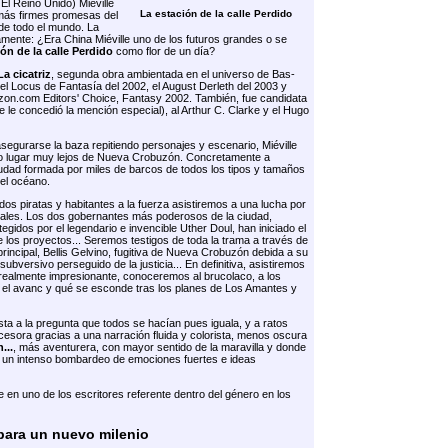
l Reino Unido) Miéville
La estación de la calle Perdido
 más firmes promesas del
de todo el mundo. La
mente: ¿Era China Miéville uno de los futuros grandes o se
ón de la calle Perdido
como flor de un día?
La cicatriz
, segunda obra ambientada en el universo de Bas-
el Locus de Fantasía del 2002, el August Derleth del 2003 y
zon.com Editors' Choice, Fantasy 2002. También, fue candidata
se le concedió la mención especial), al Arthur C. Clarke y el Hugo
segurarse la baza repitiendo personajes y escenario, Miéville
tro lugar muy lejos de Nueva Crobuzón. Concretamente a
udad formada por miles de barcos de todos los tipos y tamaños
 el océano.
os piratas y habitantes a la fuerza asistiremos a una lucha por
ivales. Los dos gobernantes más poderosos de la ciudad,
gidos por el legendario e invencible Uther Doul, han iniciado el
 los proyectos... Seremos testigos de toda la trama a través de
 principal, Bellis Gelvino, fugitiva de Nueva Crobuzón debida a su
ubversivo perseguido de la justicia... En definitiva, asistiremos
 realmente impresionante, conoceremos al brucolaco, a los
 el avanc y qué se esconde tras los planes de Los Amantes y
ta a la pregunta que todos se hacían pues iguala, y a ratos
cesora gracias a una narración fluida y colorista, menos oscura
...
, más aventurera, con mayor sentido de la maravilla y donde
n un intenso bombardeo de emociones fuertes e ideas
 en uno de los escritores referente dentro del género en los
para un nuevo milenio