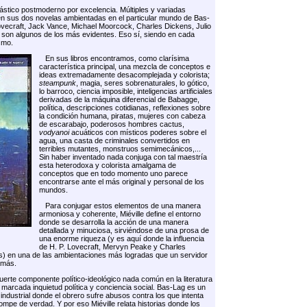
tástico postmoderno por excelencia. Múltiples y variadas
en sus dos novelas ambientadas en el particular mundo de Bas-
vecraft, Jack Vance, Michael Moorcock, Charles Dickens, Julio
 son algunos de los más evidentes. Eso sí, siendo en cada
smo.
En sus libros encontramos, como clarísima
característica principal, una mezcla de conceptos e
ideas extremadamente desacomplejada y colorista;
steampunk
, magia, seres sobrenaturales, lo gótico,
lo barroco, ciencia imposible, inteligencias artificiales
derivadas de la máquina diferencial de Babagge,
política, descripciones cotidianas, reflexiones sobre
la condición humana, piratas, mujeres con cabeza
de escarabajo, poderosos hombres cactus,
vodyanoi
acuáticos con místicos poderes sobre el
agua, una casta de criminales convertidos en
terribles mutantes, monstruos semimecánicos,...
Sin haber inventado nada conjuga con tal maestría
esta heterodoxa y colorista amalgama de
conceptos que en todo momento uno parece
encontrarse ante el más original y personal de los
mundos.
Para conjugar estos elementos de una manera
armoniosa y coherente, Miéville define el entorno
donde se desarrolla la acción de una manera
detallada y minuciosa, sirviéndose de una prosa de
una enorme riqueza (y es aquí donde la influencia
de H. P. Lovecraft, Mervyn Peake y Charles
s) en una de las ambientaciones más logradas que un servidor
jamás.
erte componente político-ideológico nada común en la literatura
 marcada inquietud política y conciencia social. Bas-Lag es un
ndustrial donde el obrero sufre abusos contra los que intenta
ompe de verdad. Y por eso Miéville relata historias donde los