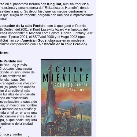
za en el panorama literario con
King Rat
, aún sin traducir al
mporánea y postmoderna de “El flautista de Hamelin”, donde
se dan la mano. Su debut hizo que los medios centraran la
ura que surgía de repente, cargada con una rica e impresionante
sonal
 estación de la calle Perdido
, con la que ganó el Premio
th Derleth del 2001, el Kurd Lasswitz Award y el Ignotus del
menos importante: el Amazon.com Editors' Choice, Fantasy 2001.
 James Tiptree 2001, el BSFA del 2000 y el Hugo 2002 (que
eil Gaiman con
American Gods
, obra que en mi modesta
 mínima comparación con
La estación de la calle Perdido
).
rices
lle Perdido
nos
de Bas-Lag y, más
Crobuzón, gigantesca
al donde un sinnúmero de
e un ambiente de
dencia. Isaac Der
co renegado que vive con
pri (mujeres con cabeza
en día recibe el más
ir las alas de un garuda
das en misteriosas
investigación, a causa de
nas, un horror sin nombre
 liberado de su prisión y
da en el terror ante una
io camino entre Jack el
a, al que nadie, siquiera
a gobierno de la ciudad
...
crítica y ventas