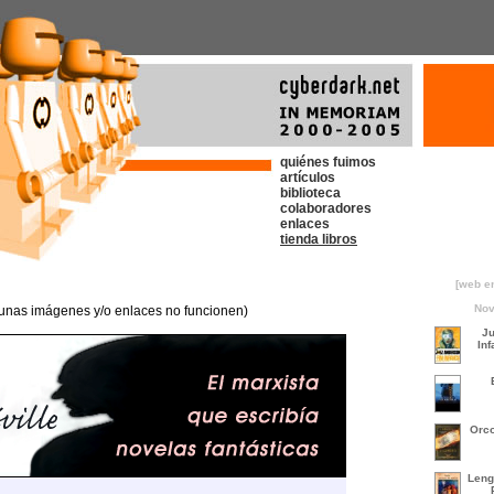
quiénes fuimos
artículos
biblioteca
colaboradores
enlaces
tienda libros
[web e
Nov
gunas imágenes y/o enlaces no funcionen)
Ju
Inf
Orco
Leng