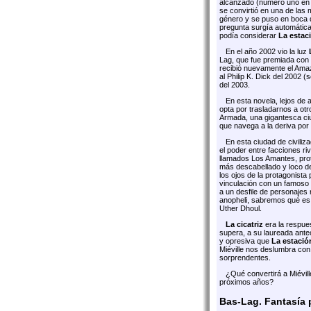
alcanzado (número uno en E
se convirtió en una de las
género y se puso en boca 
pregunta surgía automática
podía considerar
La estaci
En el año 2002 vio la luz
Lag, que fue premiada con 
recibió nuevamente el Ama
al Philip K. Dick del 2002 (
del 2003.
En esta novela, lejos de a
opta por trasladarnos a o
Armada, una gigantesca ci
que navega a la deriva por
En esta ciudad de civilizad
el poder entre facciones r
llamados Los Amantes, prote
más descabellado y loco de
los ojos de la protagonista
vinculación con un famoso s
a un desfile de personajes
anopheli, sabremos qué es
Uther Dhoul.
La cicatriz
era la respues
supera, a su laureada ante
y opresiva que
La estación
Miéville nos deslumbra co
sorprendentes.
¿Qué convertirá a Miéville
próximos años?
Bas-Lag. Fantasía 