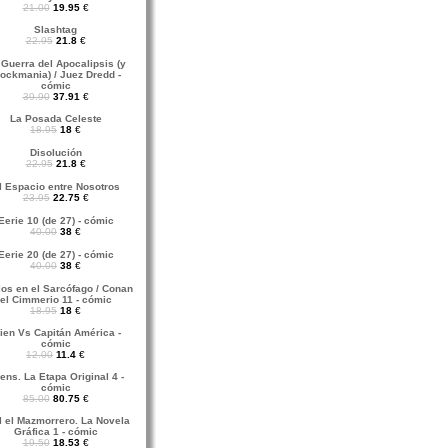
21.00
19.95
€
Slashtag
22.95
21.8
€
 Guerra del Apocalipsis (y
lockmania) / Juez Dredd -
cómic
39.90
37.91
€
La Posada Celeste
18.95
18
€
Disolución
22.95
21.8
€
l Espacio entre Nosotros
23.95
22.75
€
Eerie 10 (de 27) - cómic
40.00
38
€
Eerie 20 (de 27) - cómic
40.00
38
€
ios en el Sarcófago / Conan
el Cimmerio 11 - cómic
18.95
18
€
lien Vs Capitán América -
cómic
12.00
11.4
€
iens. La Etapa Original 4 -
cómic
85.00
80.75
€
l el Mazmorrero. La Novela
Gráfica 1 - cómic
19.50
18.53
€