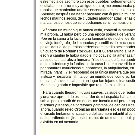
estremecía de asombro con esos pueblos norteamericano
ocultaban un terror muy antiguo dentro, me emocionaba po
robots que mantenían una luz encendida en el desierto o c
Spender, después de haber paseado con él por un mundo
lechos marinos secos, de ciudades abandonadas llenas 
marcianos por los que sólo podíamos sentir compasión.
Añoraba un mundo que nunca vería, convertí la melancol
mía propia. Él había perdido una época soñada de verano
Poe en la cama a la luz de una lamparita de noche, de 
un viejo fonógrafo, de limonadas y pandillas de muchach
pozas del río, de pueblos perfectos del medio oeste nort
un cuadro de Norman Rockwell. La II Guerra Mundial le h
eso y a cambio le había dado el holocausto, la amenaza n
atroz de la naturaleza humana. Y sufrida la epifanía qued
de lo misterioso y lo fantástico, la casa Usher convertida
por hombres avariciosos e ignorantes, la aniquilación, en f
mirada infantil. Y él respondió de la única manera que pod
tristeza y nostalgia infinita por un mundo que, como yo, t
nunca más, que estaba en un lugar tan lejano e inaccesi
Marte imaginario e imposible que retrató en su libro.
Para cuando llegaron lluvias suaves, ya supe que realm
y una vez aprendido esto el ardor de mi espalda había de
sabía, pero a partir de entonces me tocaría a mí perder a
piscinas y tebeos, de tigretones y cromos, de canicas y c
ahora, cuando releo
Crónicas marcianas
eso es un poco
el círculo lentamente, pasando del asombro infantil al c
da ir perdiendo en jirones los restos de un mundo ideal q
existido en mi memoria.