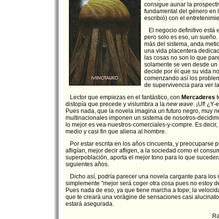
consigue aunar la prospecti
fundamental del género en l
escribió) con el entretenim
El negocio definitivo está 
pero solo es eso, un sueño
más del sistema, anda metid
una vida placentera dedica
las cosas no son lo que par
solamente se ven desde un 
decide por él que su vida n
comenzando así los proble
de supervivencia para ver la
Lector que empiezas en el fantástico, con
Mercaderes
t
distopía que precede y vislumbra a la
new wave
. ¡Uf! ¿Y
Pues nada, que la novela imagina un futuro negro, muy n
multinacionales imponen un sistema de nosotros-decidimo
lo mejor es vea-nuestros-comerciales-y-compre. Es decir,
medio y casi fin que aliena al hombre.
Por estar escrita en los años cincuenta, y preocuparse 
afligían, mejor decir afligen, a la sociedad como el consu
superpoblación, aporta el mejor tono para lo que suceder
siguientes años.
Dicho así, podría parecer una novela cargante para los
simplemente "mejor será coger otra cosa pues no estoy d
Pues nada de eso, ya que tiene marcha a tope; la velocid
que te creará una vorágine de sensaciones casi alucinatori
estará asegurada.
Ra