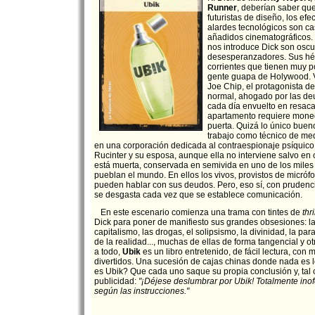
Runner
, deberían saber qu
futuristas de diseño, los efe
alardes tecnológicos son ca
añadidos cinematográficos.
nos introduce Dick son oscu
desesperanzadores. Sus hé
corrientes que tienen muy p
gente guapa de Holywood. 
Joe Chip, el protagonista d
normal, ahogado por las d
cada día envuelto en resaca
apartamento requiere moned
puerta. Quizá lo único buen
trabajo como técnico de me
en una corporación dedicada al contraespionaje psíquico, 
Rucinter y su esposa, aunque ella no interviene salvo en
está muerta, conservada en semivida en uno de los miles
pueblan el mundo. En ellos los vivos, provistos de micrófo
pueden hablar con sus deudos. Pero, eso sí, con prudenc
se desgasta cada vez que se establece comunicación.
En este escenario comienza una trama con tintes de
thri
Dick para poner de manifiesto sus grandes obsesiones: l
capitalismo, las drogas, el solipsismo, la divinidad, la par
de la realidad..., muchas de ellas de forma tangencial y o
a todo,
Ubik
es un libro entretenido, de fácil lectura, co
divertidos. Una sucesión de cajas chinas donde nada es 
es Ubik? Que cada uno saque su propia conclusión y, tal 
publicidad:
"¡Déjese deslumbrar por Ubik! Totalmente inofe
según las instrucciones."