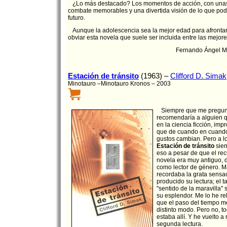
¿Lo más destacado? Los momentos de acción, con una
combate memorables y una divertida visión de lo que podr
futuro.
Aunque la adolescencia sea la mejor edad para afrontar 
obviar esta novela que suele ser incluida entre las mejores
Fernando Ángel M
Estación de tránsito
(1963) –
Clifford D. Simak
Minotauro –Minotauro Kronos – 2003
Siempre que me pregunt
recomendaría a alguien q
en la ciencia ficción, impr
que de cuando en cuando 
gustos cambian. Pero a lo
Estación de tránsito
siem
eso a pesar de que el re
novela era muy antiguo, 
como lector de género. Má
recordaba la grata sensa
producido su lectura; el
"sentido de la maravilla"
su esplendor. Me lo he r
que el paso del tiempo m
distinto modo. Pero no, t
estaba allí. Y he vuelto a 
segunda lectura.