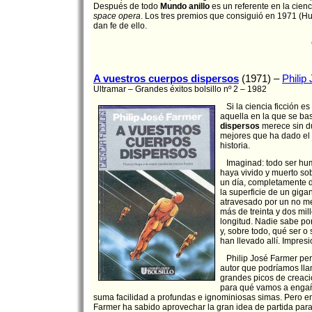
Después de todo
Mundo anillo
es un referente en la cienc
space opera
. Los tres premios que consiguió en 1971 (H
dan fe de ello.
A vuestros cuerpos dispersos
(1971) –
Philip
Ultramar – Grandes éxitos bolsillo nº 2 – 1982
Si la ciencia ficción es 
aquella en la que se b
dispersos
merece sin du
mejores que ha dado el
historia.
Imaginad: todo ser hu
haya vivido y muerto sob
un día, completamente d
la superficie de un giga
atravesado por un no m
más de treinta y dos mil
longitud. Nadie sabe por
y, sobre todo, qué ser o
han llevado allí. Impres
Philip José Farmer per
autor que podríamos lla
grandes picos de creac
para qué vamos a engañ
suma facilidad a profundas e ignominiosas simas. Pero e
Farmer ha sabido aprovechar la gran idea de partida para