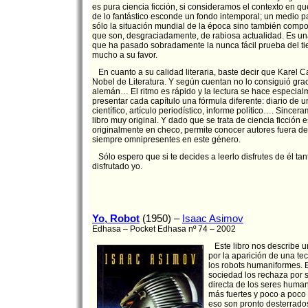
es pura ciencia ficción, si consideramos el contexto en qu
de lo fantástico esconde un fondo intemporal; un medio p
sólo la situación mundial de la época sino también com
que son, desgraciadamente, de rabiosa actualidad. Es un
que ha pasado sobradamente la nunca fácil prueba del ti
mucho a su favor.
En cuanto a su calidad literaria, baste decir que Karel C
Nobel de Literatura. Y según cuentan no lo consiguió graci
alemán… El ritmo es rápido y la lectura se hace especia
presentar cada capítulo una fórmula diferente: diario de u
científico, artículo periodístico, informe político…. Since
libro muy original. Y dado que se trata de ciencia ficción 
originalmente en checo, permite conocer autores fuera de
siempre omnipresentes en este género.
Sólo espero que si te decides a leerlo disfrutes de él ta
disfrutado yo.
Yo, Robot
(1950) –
Isaac Asimov
Edhasa – Pocket Edhasa nº 74 – 2002
Este libro nos describe 
por la aparición de una te
los robots humaniformes. E
sociedad los rechaza por 
directa de los seres human
más fuertes y poco a poco 
eso son pronto desterrado