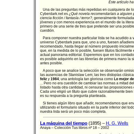
Este artículo h
Una de las preguntas más repetidas en cualquiera de los
Cyberdark.net es
¿Qué novela recomendaríais a alguien p
ciencia ficción / fantasía / terror?
, generalmente formulada
jóvenes y con menos experiencia en el mundo de la literatu
primero de una serie de tres que pretende ser una posibl
cuestión.
Para componer nuestra particular lista se ha acudido a 
universo Cyberdark para que, uno a uno, fuesen añadiendo
recomendado, hasta llegar al número propuesto inicialme
que, en la medida de lo posible, fuesen títulos fácilmente
actual panorama editorial. Esperemos que en los contado
es posible adquirirlo en las librerías de primera mano la si
antes posible.
A poco que se analice la selección se observarán omisi
las ausencias de Stanislaw Lem; las tres distopías clásic
feliz
y
1984
; una antología tan gloriosa como
Lo mejor de
... Pero no era cuestión de cambiar las normas a mitad de
listado hasta otra cantidad, ni censurar las proposiciones 
Cada uno eligió un título que cubre razonablemente bien 
es su respuesta a la pregunta planteada.
Si tienes algún libro que añadir, recomendamos que env
utilizando el formulario situado en la parte inferior del todo
nuestra lista será un poco más completa.
La máquina del tiempo
(1895) –
H. G. Wells
Anaya – Colección Tus libros nº 18 – 2002