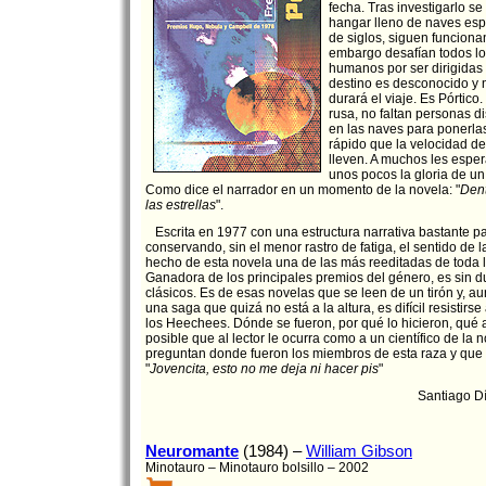
fecha. Tras investigarlo s
hangar lleno de naves esp
de siglos, siguen funciona
embargo desafían todos los
humanos por ser dirigidas 
destino es desconocido y 
durará el viaje. Es Pórtic
rusa, no faltan personas d
en las naves para ponerla
rápido que la velocidad de 
lleven. A muchos les esper
unos pocos la gloria de u
Como dice el narrador en un momento de la novela: "
Dent
las estrellas
".
Escrita en 1977 con una estructura narrativa bastante par
conservando, sin el menor rastro de fatiga, el sentido de 
hecho de esta novela una de las más reeditadas de toda la
Ganadora de los principales premios del género, es sin 
clásicos. Es de esas novelas que se leen de un tirón y, 
una saga que quizá no está a la altura, es difícil resistirs
los Heechees. Dónde se fueron, por qué lo hicieron, qué 
posible que al lector le ocurra como a un científico de la n
preguntan donde fueron los miembros de esta raza y que 
"
Jovencita, esto no me deja ni hacer pis
"
Santiago D
Neuromante
(1984) –
William Gibson
Minotauro – Minotauro bolsillo – 2002