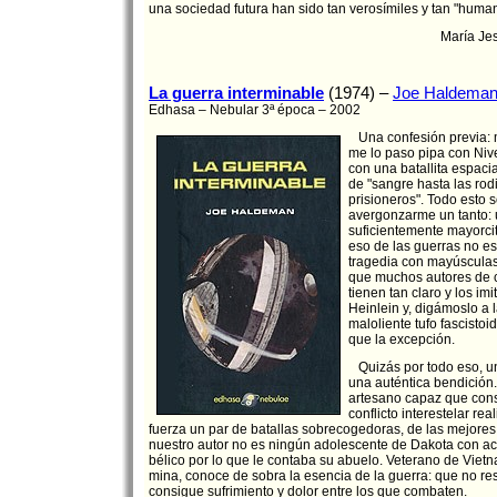
una sociedad futura han sido tan verosímiles y tan "huma
María Je
La guerra interminable
(1974) –
Joe Haldema
Edhasa – Nebular 3ª época – 2002
Una confesión previa: 
me lo paso pipa con Nive
con una batallita espaci
de "sangre hasta las rod
prisioneros". Todo esto s
avergonzarme un tanto: 
suficientemente mayorci
eso de las guerras no es
tragedia con mayúsculas
que muchos autores de ci
tienen tan claro y los im
Heinlein y, digámoslo a l
maloliente tufo fascisto
que la excepción.
Quizás por todo eso, un
una auténtica bendición
artesano capaz que con
conflicto interestelar rea
fuerza un par de batallas sobrecogedoras, de las mejores
nuestro autor no es ningún adolescente de Dakota con a
bélico por lo que le contaba su abuelo. Veterano de Vietna
mina, conoce de sobra la esencia de la guerra: que no re
consigue sufrimiento y dolor entre los que combaten.