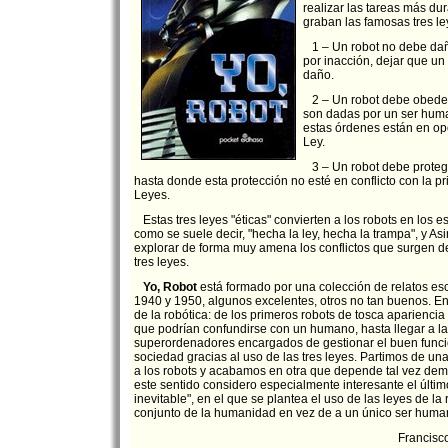
realizar las tareas más du
graban las famosas tres le
1 – Un robot no debe dañ
por inacción, dejar que u
daño.
2 – Un robot debe obedec
son dadas por un ser hum
estas órdenes están en op
Ley.
3 – Un robot debe protege
hasta donde esta protección no esté en conflicto con la 
Leyes.
Estas tres leyes "éticas" convierten a los robots en los e
como se suele decir, "hecha la ley, hecha la trampa", y A
explorar de forma muy amena los conflictos que surgen de
tres leyes.
Yo, Robot
está formado por una colección de relatos esc
1940 y 1950, algunos excelentes, otros no tan buenos. En
de la robótica: de los primeros robots de tosca aparienci
que podrían confundirse con un humano, hasta llegar a l
superordenadores encargados de gestionar el buen funci
sociedad gracias al uso de las tres leyes. Partimos de u
a los robots y acabamos en otra que depende tal vez dem
este sentido considero especialmente interesante el último 
inevitable", en el que se plantea el uso de las leyes de la
conjunto de la humanidad en vez de a un único ser huma
Francisc