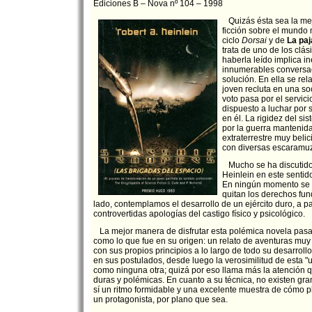
Ediciones B – Nova nº 104 – 1998
Quizás ésta sea la mej
ficción sobre el mundo m
ciclo
Dorsai
y de
La paj
trata de uno de los clá
haberla leído implica i
innumerables conversac
solución. En ella se rel
joven recluta en una s
voto pasa por el servicio
dispuesto a luchar por 
en él. La rigidez del si
por la guerra mantenid
extraterrestre muy beli
con diversas escaramuz
Mucho se ha discutido 
Heinlein en este sentido
En ningún momento se cri
quitan los derechos fun
lado, contemplamos el desarrollo de un ejército duro, a pa
controvertidas apologías del castigo físico y psicológico.
La mejor manera de disfrutar esta polémica novela pasa
como lo que fue en su origen: un relato de aventuras muy
con sus propios principios a lo largo de todo su desarrollo
en sus postulados, desde luego la verosimilitud de esta "
como ninguna otra; quizá por eso llama más la atención 
duras y polémicas. En cuanto a su técnica, no existen gr
sí un ritmo formidable y una excelente muestra de cómo p
un protagonista, por plano que sea.