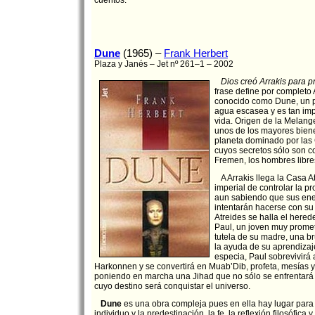
cuentos.
Dune
(1965) –
Frank Herbert
Plaza y Janés – Jet nº 261–1 – 2002
Dios creó Arrakis para pr
frase define por completo 
conocido como Dune, un p
agua escasea y es tan imp
vida. Origen de la Melange
unos de los mayores biene
planeta dominado por las 
cuyos secretos sólo son c
Fremen, los hombres libre
A Arrakis llega la Casa At
imperial de controlar la p
aun sabiendo que sus ene
intentarán hacerse con su 
Atreides se halla el hered
Paul, un joven muy promet
tutela de su madre, una b
la ayuda de su aprendizaje
especia, Paul sobrevivirá a
Harkonnen y se convertirá en Muab’Dib, profeta, mesías y
poniendo en marcha una Jihad que no sólo se enfrentará
cuyo destino será conquistar el universo.
Dune
es una obra compleja pues en ella hay lugar para 
individuo y la predestinación, la fe, la reflexión filosófica y 