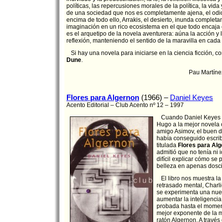
políticas, las repercusiones morales de la política, la vida 
de una sociedad que nos es completamente ajena, el odio 
encima de todo ello, Arrakis, el desierto, inunda complet
imaginación en un rico ecosistema en el que todo encaja 
es el arquetipo de la novela aventurera: aúna la acción y
reflexión, manteniendo el sentido de la maravilla en cada
Si hay una novela para iniciarse en la ciencia ficción, c
Dune
.
Pau Martíne
Flores para Algernon
(1966) –
Daniel Keyes
Acento Editorial – Club Acento nº 12 – 1997
Cuando Daniel Keyes fu
Hugo a la mejor novela
amigo Asimov, el buen d
había conseguido escrib
titulada
Flores para Al
admitió que no tenía ni 
difícil explicar cómo se
belleza en apenas dosc
El libro nos muestra la
retrasado mental, Charl
se experimenta una nue
aumentar la inteligencia
probada hasta el momen
mejor exponente de la 
ratón Algernon. A través