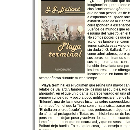
¿No has pensado que hay 
imaginación que no tiene e
clasificaciones de géneros
que no son pesadillas de te
a esquemas del
space ope
exhaustividad de la ciencia
corresponden a escenarios 
Sueños de mundos que está
esquina del nuestro, en el 
No somos pocos los que p
ficción es también el cajón
tienen cabida esas visione
sin duda J. G. Ballard. Tie
como admiradores; pero qu
sus obras, terminamos sus l
sus mejores relatos– con 
ha sido desvelada una par
los temores que se alberg
inconsciente, en forma de
acompañarán durante mucho tiempo.
Playa terminal
es el volumen que reúne una mayor can
relatos de Ballard, y también de los más asequibles. Por 
ahogado", en el que un gigante aparece varado en una p
primero curiosidad, y poco a poco indiferencia entre los ha
"Bilenio", una de las mejores historias sobre superpoblac
iluminado", en el que la Tierra comienza a cristalizarse 
"El delta en el crepúsculo", con sus poderosas imágenes 
de cárcel al protagonista. Todas estas historias son de las
pensamiento, dejan poso y vuelven de cuando en cuando
también puede ser que no ocurra así, y que no seas de la
Ballard deja huella. En cualquier caso, te aconsejo comp