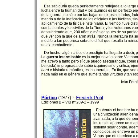
Esa sabiduría queda perfectamente reflejada a lo largo de
lucha entre la humanidad y los taurinos es un perfecto ej
de la guerra, no sólo por las bajas entre los soldados, frut
mando o de la ineficacia de los oficiales o las tácticas, sino
aplicamiento de la física einsteiniana. El tiempo fluye dist
combatientes y los civiles de la Tierra, y los veteranos vu
descubriendo que, 200 años o más después de su partida,
que ver con la que dejaron atrás. Nunca la literatura ha s
metáfora tan poderosa sobre lo difícil que resulta la reinse
un ex-combatiente.
De hecho, algún crítico de prestigio ha llegado a decir,
La guerra interminable
es la mejor novela sobre Vietnam
me atrevo a tanto pero sí que puedo asegurar que, como 
belicista) impregnada de sabio izquierdismo y crítica, eje
hard
e historia romántica, es insuperable. En fin, que ve
nada más en el género que sume tantas virtudes y tan es
Iván Fern
Pórtico
(1977) –
Frederik Pohl
Ediciones B – VIB nº 289-2 – 1999
En Venus el hombre ha en
una civilización alieníge
avanzada, a la que denom
los restos aparece un map
sistema solar donde, adem
conocidos, se entrevé un 
Venus que no obedece a n