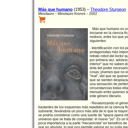
Más que humano
(1953) –
Theodore Sturgeon
Minotauro – Minotauro Kronos – 2002
Más que humano es un e
iniciarse en la ciencia f
motivos, entre los que yo
siguientes:
- Identificación con los 
protagonistas más impor
retrato robot del lector 
por primera vez: adolesc
interior" que no saben d
dota del poder necesari
cosas; jóvenes que no 
"real", del que se quiere
que se sienten desplaza
una sensación de perten
circunstancias todas ell
menudo entre quienes si
este género literario.
- Revalorizando el géner
bastantes de los esquemas más repetidos en la ciencia fic
subvierte, llevándola un poco más allá de lo que la mayor
se podría considerar como una suerte de "
space opera
int
universo que se trata de conquistar: el nuevo "yo". Es un l
poca importancia a la parte "mecanicista" en beneficio d
que no abunda, lo que nos permite valorar en su justa m