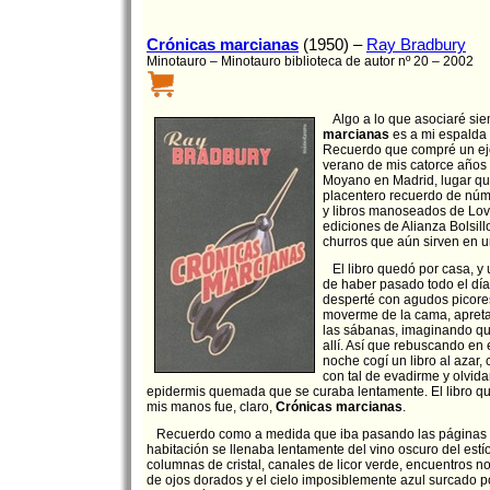
Crónicas marcianas
(1950) –
Ray Bradbury
Minotauro – Minotauro biblioteca de autor nº 20 – 2002
Algo a lo que asociaré si
marcianas
es a mi espalda 
Recuerdo que compré un ej
verano de mis catorce años
Moyano en Madrid, lugar qu
placentero recuerdo de núm
y libros manoseados de Love
ediciones de Alianza Bolsillo.
churros que aún sirven en u
El libro quedó por casa, 
de haber pasado todo el día 
desperté con agudos picores
moverme de la cama, apreta
las sábanas, imaginando qu
allí. Así que rebuscando en 
noche cogí un libro al azar,
con tal de evadirme y olvida
epidermis quemada que se curaba lentamente. El libro 
mis manos fue, claro,
Crónicas marcianas
.
Recuerdo como a medida que iba pasando las páginas l
habitación se llenaba lentamente del vino oscuro del estío
columnas de cristal, canales de licor verde, encuentros 
de ojos dorados y el cielo imposiblemente azul surcado p