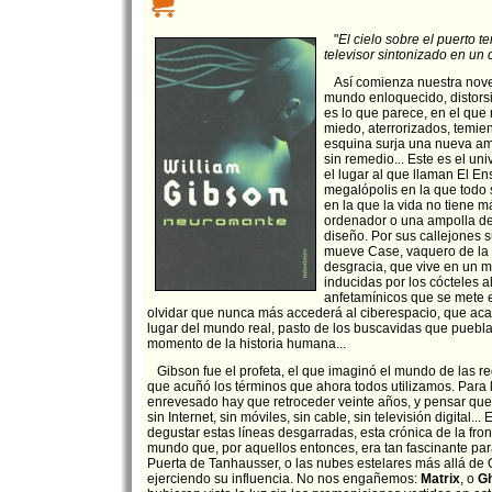
"
El cielo sobre el puerto te
televisor sintonizado en un 
Así comienza nuestra novel
mundo enloquecido, distors
es lo que parece, en el qu
miedo, aterrorizados, temie
esquina surja una nueva a
sin remedio... Este es el un
el lugar al que llaman El 
megalópolis en la que todo
en la que la vida no tiene m
ordenador o una ampolla de
diseño. Por sus callejones 
mueve Case, vaquero de la
desgracia, que vive en un 
inducidas por los cócteles 
anfetamínicos que se mete e
olvidar que nunca más accederá al ciberespacio, que aca
lugar del mundo real, pasto de los buscavidas que puebl
momento de la historia humana...
Gibson fue el profeta, el que imaginó el mundo de las re
que acuñó los términos que ahora todos utilizamos. Para l
enrevesado hay que retroceder veinte años, y pensar qu
sin Internet, sin móviles, sin cable, sin televisión digital.
degustar estas líneas desgarradas, esta crónica de la fron
mundo que, por aquellos entonces, era tan fascinante par
Puerta de Tanhausser, o las nubes estelares más allá de O
ejerciendo su influencia. No nos engañemos:
Matrix
, o
Gh