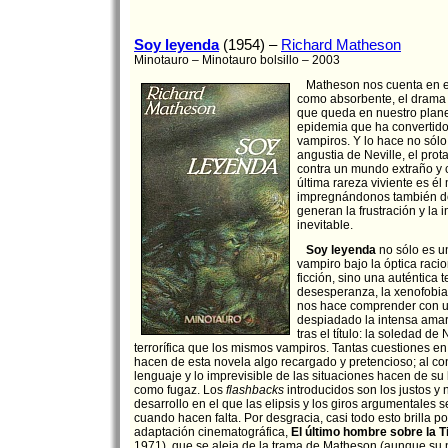
Soy leyenda
(1954) –
Richard Matheson
Minotauro – Minotauro bolsillo – 2003
Matheson nos cuenta en es
como absorbente, el drama
que queda en nuestro plane
epidemia que ha convertido 
vampiros. Y lo hace no sól
angustia de Neville, el prot
contra un mundo extraño y
última rareza viviente es él
impregnándonos también de 
generan la frustración y la 
inevitable.
Soy leyenda
no sólo es un
vampiro bajo la óptica racio
ficción, sino una auténtica t
desesperanza, la xenofobia
nos hace comprender con 
despiadado la intensa ama
tras el título: la soledad de
terrorífica que los mismos vampiros. Tantas cuestiones e
hacen de esta novela algo recargado y pretencioso; al con
lenguaje y lo imprevisible de las situaciones hacen de su 
como fugaz. Los
flashbacks
introducidos son los justos y
desarrollo en el que las elipsis y los giros argumentales 
cuando hacen falta. Por desgracia, casi todo esto brilla p
adaptación cinematográfica,
El último hombre sobre la T
1971), que se aleja de la trama de Matheson (aunque su 