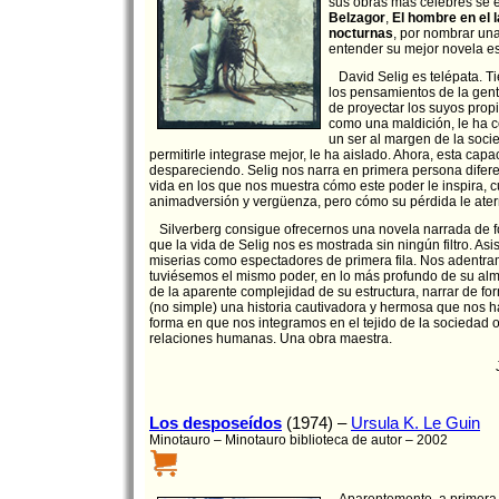
sus obras más célebres se
Belzagor
,
El hombre en el l
nocturnas
, por nombrar un
entender su mejor novela e
David Selig es telépata. Ti
los pensamientos de la gent
de proyectar los suyos prop
como una maldición, le ha c
un ser al margen de la soci
permitirle integrase mejor, le ha aislado. Ahora, esta capa
despareciendo. Selig nos narra en primera persona difer
vida en los que nos muestra cómo este poder le inspira, 
animadversión y vergüenza, pero cómo su pérdida le ater
Silverberg consigue ofrecernos una novela narrada de fo
que la vida de Selig nos es mostrada sin ningún filtro. Asi
miserias como espectadores de primera fila. Nos adentra
tuviésemos el mismo poder, en lo más profundo de su alm
de la aparente complejidad de su estructura, narrar de fo
(no simple) una historia cautivadora y hermosa que nos h
forma en que nos integramos en el tejido de la sociedad 
relaciones humanas. Una obra maestra.
Los desposeídos
(1974) –
Ursula K. Le Guin
Minotauro – Minotauro biblioteca de autor – 2002