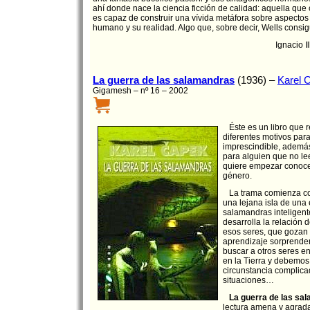
ahí donde nace la ciencia ficción de calidad: aquella que
es capaz de construir una vívida metáfora sobre aspectos
humano y su realidad. Algo que, sobre decir, Wells consi
Ignacio I
La guerra de las salamandras
(1936) –
Karel 
Gigamesh – nº 16 – 2002
Éste es un libro que 
diferentes motivos par
imprescindible, ademá
para alguien que no lee
quiere empezar conoce
género.
La trama comienza co
una lejana isla de una
salamandras inteligente
desarrolla la relación
esos seres, que gozan
aprendizaje sorprende
buscar a otros seres en
en la Tierra y debemos 
circunstancia complica
situaciones…
La guerra de las sa
lectura amena y agrad