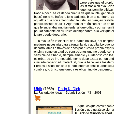
progresos
que el propio 
asistimos a su evolución
que nos permite atisbar 
Poco a poco, se va dando cuenta de que la inteligencia q
buscó no le ha traído la felicidad, más bien al contrario, 
aquellos que con anterioridad le trataban bien, en realid
por su discapacidad. Y Algernon, el ratón con el que en u
que le superaba ampliamente, al que odiaba por ser tan li
paulatinamente en su único acompañante, a la vez que en
futuro puede depararle.
La evolución intelectual de Charlie no lleva, por desgrac
madurez necesaria para afrontar la vida adulta. Lo que t
desarrollamos a través de años por nuestra propia experie
encima como un alud de sensaciones que no puede contro
sensible de Charlie, siempre amable y cuidadoso con lo
estorbar, se ve irremediablemente desplazada por un en
ilimitada capacidad intelectual, que le hace ver a los dem
Pero esta situación sólo puede tener un final; cuando se 
cumbres, lo único que queda es el camino de descenso.
Ubik
(1969) –
Philip K. Dick
La Factoría de Ideas – Solaris ficción nº 3 – 2003
Aquellos que comienzan con
ficción y que quizá se sienta
K. Dick de
Minority Report
,