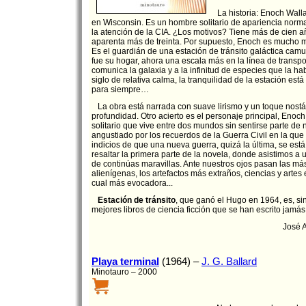
La historia: Enoch Walla
en Wisconsin. Es un hombre solitario de apariencia norm
la atención de la CIA. ¿Los motivos? Tiene más de cien 
aparenta más de treinta. Por supuesto, Enoch es mucho m
Es el guardián de una estación de tránsito galáctica cam
fue su hogar, ahora una escala más en la línea de transp
comunica la galaxia y a la infinitud de especies que la h
siglo de relativa calma, la tranquilidad de la estación est
para siempre…
La obra está narrada con suave lirismo y un toque nostá
profundidad. Otro acierto es el personaje principal, Eno
solitario que vive entre dos mundos sin sentirse parte de 
angustiado por los recuerdos de la Guerra Civil en la que 
indicios de que una nueva guerra, quizá la última, se est
resaltar la primera parte de la novela, donde asistimos a
de continúas maravillas. Ante nuestros ojos pasan las má
alienígenas, los artefactos más extraños, ciencias y artes 
cual más evocadora...
Estación de tránsito
, que ganó el Hugo en 1964, es, si
mejores libros de ciencia ficción que se han escrito jamás
José A
Playa terminal
(1964) –
J. G. Ballard
Minotauro – 2000