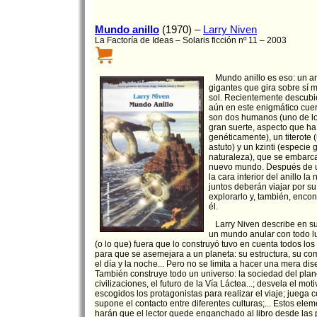
Mundo anillo
(1970) –
Larry Niven
La Factoría de Ideas – Solaris ficción nº 11 – 2003
Mundo anillo es eso: un an
gigantes que gira sobre sí 
sol. Recientemente descubi
aún en este enigmático cuer
son dos humanos (uno de l
gran suerte, aspecto que h
genéticamente), un titerote 
astuto) y un kzinti (especie 
naturaleza), que se embarca
nuevo mundo. Después de un
la cara interior del anillo l
juntos deberán viajar por su
explorarlo y, también, encont
él.
Larry Niven describe en s
un mundo anular con todo lu
(o lo que) fuera que lo construyó tuvo en cuenta todos lo
para que se asemejara a un planeta: su estructura, su co
el día y la noche... Pero no se limita a hacer una mera dis
También construye todo un universo: la sociedad del plane
civilizaciones, el futuro de la Vía Láctea...; desvela el mot
escogidos los protagonistas para realizar el viaje; juega
supone el contacto entre diferentes culturas;... Estos el
harán que el lector quede enganchado al libro desde las 