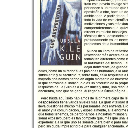
Aparentemente, a primera v
trata esta novela es algo sim
pertenece a un mundo que v
oposición a otro, hace un d
ambicionan. A partir de aquí
toda la vida de este científi
motivaciones y sus reflexione
comprenderemos que, quizás
ofrecer va mucho más lejos 
técnicas de su descubrimient
profundamente en las neces
problemas de la humanidad
Nunca un libro ha reflexio
reflexionar más acerca de l
temas tan diferentes como lo
la naturaleza del tiempo. E
dejar indiferente, de grand
odios, como un mirador a las pasiones humanas, a la ambi
sufrimiento y al sacrificio. Y, sobre todo, es la respuesta a
mayoría nos hemos hecho en algún momento de nuestras vi
la que corrompe al individuo o es un producto de la prop
respuesta de Le Guin es a la vez dulce y dura, una respu
encuentra, sino que se gana, al llegar a la última página.
Pero hasta aquí sólo hablamos de la primera capa de le
desposeídos
tiene varios niveles más. La gran vitalidad 
lleva cuestiones mucho más personales, nos enfrenta a 
el amor y la comunicación, y especialmente, a la enorme
que todos tenemos, de perdonarnos a nosotros mismos y 
sonar excesivo, pero es tan completo que, más que una le
experiencia a la que uno se somete, para bien o para mal. 
pero sin duda imprescindible para cualquier aficionado. 