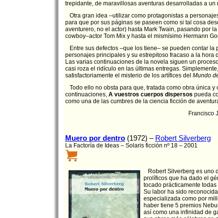
trepidante, de maravillosas aventuras desarrolladas a un r
Otra gran idea –utilizar como protagonistas a personajes 
para que por sus páginas se paseen como si tal cosa des
aventurero, no el actor) hasta Mark Twain, pasando por la A
cowboy–actor Tom Mix y hasta el mismísimo Hermann Go
Entre sus defectos –que los tiene– se pueden contar la p
personajes principales y su estrepitoso fracaso a la hora 
Las varias continuaciones de la novela siguen un proce
casi roza el ridículo en las últimas entregas. Simplemente
satisfactoriamente el misterio de los artífices del
Mundo de
Todo ello no obsta para que, tratada como obra única y
continuaciones,
A vuestros cuerpos dispersos
pueda co
como una de las cumbres de la ciencia ficción de aventur
Francisco Ja
Muero por dentro
(1972) –
Robert Silverberg
La Factoría de Ideas – Solaris ficción nº 18 – 2001
Robert Silverberg es uno d
prolíficos que ha dado el g
tocado prácticamente todas 
Su labor ha sido reconocida t
especializada como por mill
haber tiene 5 premios Nebul
así como una infinidad de g