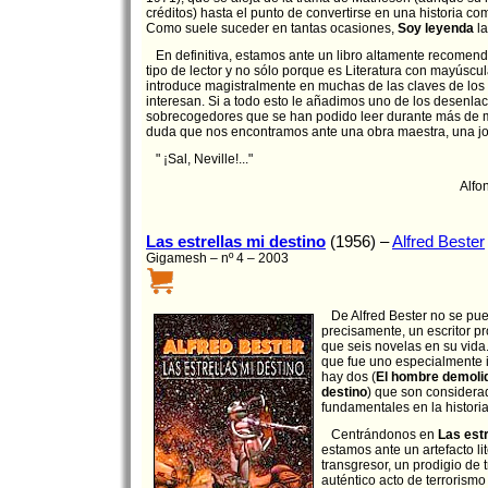
créditos) hasta el punto de convertirse en una historia co
Como suele suceder en tantas ocasiones,
Soy leyenda
la
En definitiva, estamos ante un libro altamente recomend
tipo de lector y no sólo porque es Literatura con mayúscul
introduce magistralmente en muchas de las claves de lo
interesan. Si a todo esto le añadimos uno de los desenla
sobrecogedores que se han podido leer durante más de m
duda que nos encontramos ante una obra maestra, una joya
" ¡Sal, Neville!..."
Alfo
Las estrellas mi destino
(1956) –
Alfred Bester
Gigamesh – nº 4 – 2003
De Alfred Bester no se pue
precisamente, un escritor pr
que seis novelas en su vida
que fue uno especialmente i
hay dos (
El hombre demoli
destino
) que son consider
fundamentales en la historia 
Centrándonos en
Las estr
estamos ante un artefacto l
transgresor, un prodigio de 
auténtico acto de terrorismo 