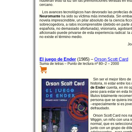
hubieran visto la luz sin las premoniciones vertidas en est
cercano.
Los avances tecnológicos han devorado las profecías de
Neuromante
ha sido su víctima más inmediata. Sin emba
novela imprescindible, un pilar absoluto de la ciencia fic
sobrecogedora, a ratos incomprensible (debido en parte a
española, no demasiado afortunada), visionaria, agobiant
aficionado puede privarse de esta experiencia radical: la 
no existe el término medio.
Jo
El juego de Ender
(1985) –
Orson Scott Card
Suma de letras – Punto de lectura nº 80–2 – 2000
Sin ser el mejor libro de 
historia, ni estar entre los
de Ender
cuenta, en mi o
peso para estar en esta l
títulos totalmente recom
persona que se quiera inic
–especialmente si es jove
defraudado.
Orson Scott Card nos nar
Wiggin, un niño con una in
normal, que es seleccion
junto con un grupo de élit