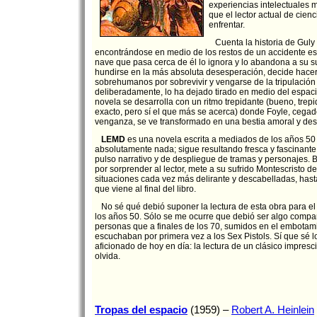
experiencias intelectuales 
que el lector actual de cien
enfrentar.
Cuenta la historia de Guly
encontrándose en medio de los restos de un accidente e
nave que pasa cerca de él lo ignora y lo abandona a su s
hundirse en la más absoluta desesperación, decide hacer
sobrehumanos por sobrevivir y vengarse de la tripulación
deliberadamente, lo ha dejado tirado en medio del espacio.
novela se desarrolla con un ritmo trepidante (bueno, trepi
exacto, pero sí el que más se acerca) donde Foyle, cegad
venganza, se ve transformado en una bestia amoral y des
LEMD
es una novela escrita a mediados de los años 50
absolutamente nada; sigue resultando fresca y fascinante
pulso narrativo y de despliegue de tramas y personajes. 
por sorprender al lector, mete a su sufrido Montescristo de
situaciones cada vez más delirante y descabelladas, hasta
que viene al final del libro.
No sé qué debió suponer la lectura de esta obra para el
los años 50. Sólo se me ocurre que debió ser algo compa
personas que a finales de los 70, sumidos en el embotami
escuchaban por primera vez a los Sex Pistols. Sí que sé 
aficionado de hoy en día: la lectura de un clásico impresc
olvida.
Tropas del espacio
(1959) –
Robert A. Heinlein