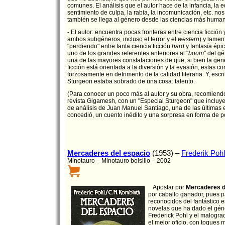
comunes. El análisis que el autor hace de la infancia, la 
sentimiento de culpa, la rabia, la incomunicación, etc. n
también se llega al género desde las ciencias más human
- El autor: encuentra pocas fronteras entre ciencia ficción 
ambos subgéneros, incluso el terror y el
western
) y lamen
"perdiendo" entre tanta ciencia ficción
hard
y fantasía épic
uno de los grandes referentes anteriores al "
boom
" del gé
una de las mayores constataciones de que, si bien la gene
ficción está orientada a la diversión y la evasión, estas c
forzosamente en detrimento de la calidad literaria. Y, escri
Sturgeon estaba sobrado de una cosa: talento.
(Para conocer un poco más al autor y su obra, recomiend
revista Gigamesh, con un "Especial Sturgeon" que incluy
de análisis de Juan Manuel Santiago, una de las últimas 
concedió, un cuento inédito y una sorpresa en forma de 
Mercaderes del espacio
(1953) –
Frederik Pohl
Minotauro – Minotauro bolsillo – 2002
Apostar por
Mercaderes d
por caballo ganador, pues pa
reconocidos del fantástico e
novelas que ha dado el géne
Frederick Pohl y el malograd
el mejor oficio, con toques 