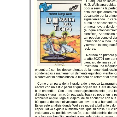
Cualquiera de las cel
H. G. Wells aparecidas
podría servir a la perf
esta lista que ahora o
decantado por la prime
sigue teniendo un carác
punto de ser consider
primera novela de cien
(aunque entonces "sólo
científico). Además ha
tan popular como el via
influenciado a toda una
y avivado la imaginaci
lectores.
Narrada en primera pe
al año 802701 por parte
científico de finales de
inventado una máquina 
encontrará con los descendientes de la humanidad, esci
condenadas a mantener un demente equilibrio, y entre lo
a sobrevivir mientras busca la manera de retornar al pres
Como gran parte de la literatura de la época
La máquina
escrita con un estilo peculiar que hoy en día, fuera de co
bien entendido. Con unos personajes inexistentes, una to
diálogos y una narración pausada, basa su poder en la pu
ambiente al que llega el viajero, de su encuentro con nue
búsqueda de los motivos que han llevado a la humanidad a
Es en este análisis donde Wells se muestra brillante y do
especulativa explota al mismo nivel que su prosa. Su visi
victoriana y su posible evolución, escondida detrás de un
una fantasía bucólico pastoril y sus antagónicos hermanos,