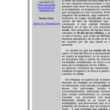
El autor nos presenta un personaje de 
en una situación desconcertante e inex
Libro disponible
plantean toda clase de oscuras posibilida
en la tienda de
el protagonista, se pregunta las razones
cyberdark.net
que enseguida se crea un interés. Pro
magnitud del problema; algo realmente
fenómeno de origen inexplicable (al i
Simon Clark
verdes del libro de Wyndham) que 
Libros en cyberdark.net
conclusión. A este capítulo introdu
flashback
en el que se nos presenta
detalle. Nos enteramos del tiempo tran
narrados en
El día de los trífidos
, y q
ni más ni menos, que el hijo de Bill Mas
bastante paradisíaco de la vida en la i
las razones por las que David se e
presente.
La verdad es que
La noche de los
nuevo. El final del libro es prácticament
en cuanto al argumento, no se avanza 
se encuentra más o menos los mismos
sociedades establecidas en torno a un l
tema de la inteligencia de los trífidos,..
se parecen; resuelven las situaciones
mediante el ingenio y la fuerza a parte
carácter es similar.
Sin embargo no querría dar la impres
aburrido. En realidad, es entretenido. 
es interesante, está narrada con agilidad 
decae. Los personajes, incluso 
(convenientemente deformado física
para revelar externamente su corrupci
trazados. Los escenarios son igua
Manhattan dividida en un sector o
privilegiados, que desconocen que, en e
población de esclavos que les proporci
viven... Y una sociedad que margina a