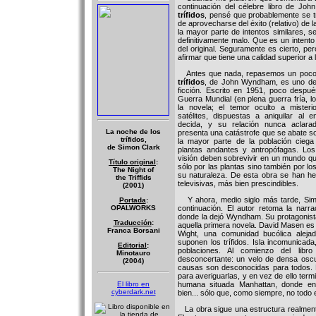
continuación del célebre libro de J
trífidos
, pensé que probablemente se tr
de aprovecharse del éxito (relativo) de l
la mayor parte de intentos similares, se
definitivamente malo. Que es un intento
del original. Seguramente es cierto, pe
afirmar que tiene una calidad superior a
Antes que nada, repasemos un poco 
trífidos
, de John Wyndham, es uno de l
ficción. Escrito en 1951, poco despué
Guerra Mundial (en plena guerra fría, l
la novela; el temor oculto a mister
satélites, dispuestas a aniquilar al 
decida, y su relación nunca aclara
La noche de los
presenta una catástrofe que se abate s
trífidos,
la mayor parte de la población ciega
de Simon Clark
plantas andantes y antropófagas. Lo
visión deben sobrevivir en un mundo que
Título original
:
sólo por las plantas sino también por l
The Night of
su naturaleza. De esta obra se han h
the Triffids
televisivas, más bien prescindibles.
(2001)
Y ahora, medio siglo más tarde, Sim
Portada
:
OPALWORKS
continuación. El autor retoma la nar
donde la dejó Wyndham. Su protagonista 
Traducción
:
aquella primera novela. David Masen es pi
Franca Borsani
Wight, una comunidad bucólica alejada
suponen los trífidos. Isla incomunicada
Editorial
:
poblaciones. Al comienzo del libr
Minotauro
desconcertante: un velo de densa oscu
(2004)
causas son desconocidas para todos. 
para averiguarlas, y en vez de ello ter
El libro en
humana situada Manhattan, donde en 
cyberdark.net
bien... sólo que, como siempre, no todo 
La obra sigue una estructura realmente 