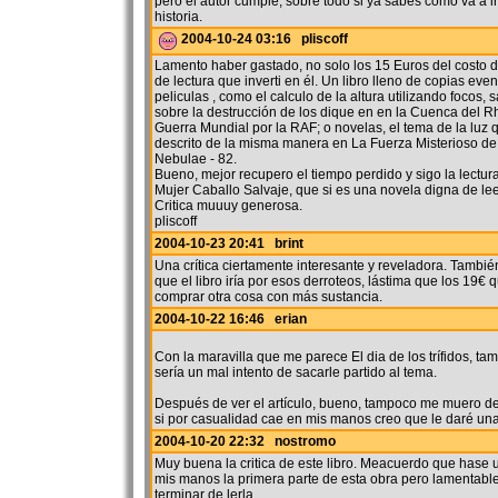
pero el autor cumple, sobre todo si ya sabes como va a ir 
historia.
2004-10-24 03:16 pliscoff
Lamento haber gastado, no solo los 15 Euros del costo del
de lectura que inverti en él. Un libro lleno de copias eve
peliculas , como el calculo de la altura utilizando focos, 
sobre la destrucción de los dique en en la Cuenca del 
Guerra Mundial por la RAF; o novelas, el tema de la luz 
descrito de la misma manera en La Fuerza Misterioso de
Nebulae - 82.
Bueno, mejor recupero el tiempo perdido y sigo la lectur
Mujer Caballo Salvaje, que si es una novela digna de lee
Critica muuuy generosa.
pliscoff
2004-10-23 20:41 brint
Una crítica ciertamente interesante y reveladora. Tambié
que el libro iría por esos derroteos, lástima que los 19€ 
comprar otra cosa con más sustancia.
2004-10-22 16:46 erian
Con la maravilla que me parece El dia de los trífidos, t
sería un mal intento de sacarle partido al tema.
Después de ver el artículo, bueno, tampoco me muero de
si por casualidad cae en mis manos creo que le daré un
2004-10-20 22:32 nostromo
Muy buena la critica de este libro. Meacuerdo que hase
mis manos la primera parte de esta obra pero lamentab
terminar de lerla .