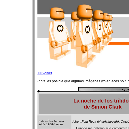
<< Volver
(nota: es posible que algunas imágenes y/o enlaces no fu
La noche de los trífid
de Simon Clark
Esta crítica ha sido
Albert Font Roca (Nyarlathopeth), Octu
leída 12884 veces
Cuando me pidieron que comentara