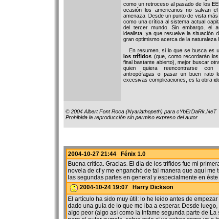
como un retroceso al pasado de los E
ocasión los americanos no salvan e
amenaza. Desde un punto de vista más 
como una crítica al sistema actual capi
del tercer mundo. Sin embargo, el a
idealista, ya que resuelve la situación
gran optimismo acerca de la naturaleza
En resumen, si lo que se busca es u
los trífidos
(que, como recordarán los 
final bastante abierto), mejor buscar ot
quien quiera reencontrarse con 
antropófagas o pasar un buen rato l
excesivas complicaciones, es la obra ide
© 2004 Albert Font Roca (Nyarlathopeth) para cYbErDaRk.NeT
Prohibida la reproducción sin permiso expreso del autor
2004-10-27 21:44 Fénix 1.0
Buena crítica. Gracias. El día de los trífidos fue mi primer
novela de cf y me enganchó de tal manera que aquí me 
las segundas partes en general y especialmente en éste p
2004-10-24 19:07 Harry Dickson
El artículo ha sido muy útil: lo he leido antes de empezar
dado una guía de lo que me iba a esperar. Desde luego,
algo peor (algo así como la infame segunda parte de La s