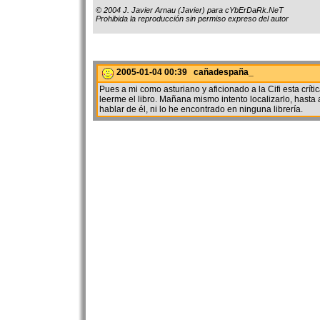
© 2004 J. Javier Arnau (Javier) para cYbErDaRk.NeT
Prohibida la reproducción sin permiso expreso del autor
2005-01-04 00:39 cañadespaña_
Pues a mi como asturiano y aficionado a la Cifi esta crí
leerme el libro. Mañana mismo intento localizarlo, hasta
hablar de él, ni lo he encontrado en ninguna librería.