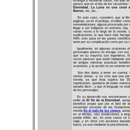
ecología y etcéteras varios, me iban a
parece que es el día de los recuerdos
Eternidad
,
La Luna es una cruel 
Barron
, etc, etc...
En este caso, considero que al libr
páginas; ya en el prólogo, el editor com
remodelaciones, alguna provocada por el
llegar a ser indigesto en extremo, hay 
varias veces a lo largo de la novela.
explicaciones, lo que hace más farrago
INRI, esto pasa en las partes científi
tanto por su complicación como por su r
Igualmente, en algunas ocasiones el 
personajes parece no encajar con sus
que en su mayoría son ingenieros, fí
veces parecen que estén hablando entr
de amigos mientras practican botelló
ocasiones, y la acción no se resiente e
Son dos datos a tener en cuenta; e
ciertos temas –y no creo que sea para 
novela, ya que ésta supera las 30
repeticiones, quedaría de todas maner
tamaño libro–; y que el lenguaje no esté
de los personajes.
En su desarrollo nos encontramos con
estilo de
El fin de la Eternidad
, aunq
beneficio propio que por el bien de 
recuerdan escenas de las fundacione
novela
En el país de los ciegos
, aunq
en el tiempo, sino predicciones a lar
puede influir; así, en unos casos se i
viaje, y en otros con acciones basada
futuro, ya sea mediante la psicohistoria, 