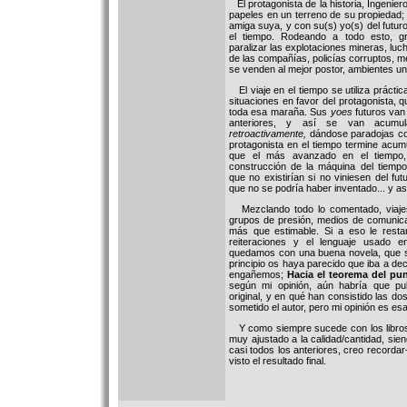
El protagonista de la historia, Ingenie
papeles en un terreno de su propiedad; 
amiga suya, y con su(s) yo(s) del futuro
el tiempo. Rodeando a todo esto, gr
paralizar las explotaciones mineras, luc
de las compañías, policías corruptos, 
se venden al mejor postor, ambientes uni
El viaje en el tiempo se utiliza prácti
situaciones en favor del protagonista, 
toda esa maraña. Sus
yoes
futuros van
anteriores, y así se van acumul
retroactivamente,
dándose paradojas c
protagonista en el tiempo termine acu
que el más avanzado en el tiempo, 
construcción de la máquina del tiempo
que no existirían si no viniesen del fu
que no se podría haber inventado... y a
Mezclando todo lo comentado, viajes 
grupos de presión, medios de comunica
más que estimable. Si a eso le rest
reiteraciones y el lenguaje usado 
quedamos con una buena novela, que s
principio os haya parecido que iba a dec
engañemos;
Hacia el teorema del pun
según mi opinión, aún habría que pul
original, y en qué han consistido las do
sometido el autor, pero mi opinión es es
Y como siempre sucede con los libros 
muy ajustado a la calidad/cantidad, si
casi todos los anteriores, creo recorda
visto el resultado final.