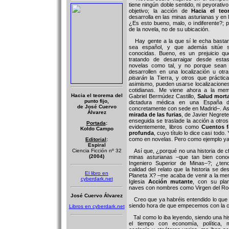
tiene ningún doble sentido, ni peyorativo
objetivo; la acción de
Hacia el teo
desarrolla en las minas asturianas y en 
¿Es esto bueno, malo, o indiferente?; 
de la novela, no de su ubicación.
Hay gente a la que sí le echa bastant
sea español, y que además sitúe s
conocidas. Bueno, es un prejuicio 
tratando de desarraigar desde esta
novelas como tal, y no porque sean d
desarrollen en una localización u ot
pisarán
la Tierra, y otros que prácti
asimismo, pueden usarse localizacione
cotidianas. Me viene ahora a la me
Hacia el teorema del
Gabriel Bermúdez Castillo,
Salud morta
punto fijo,
dictadura médica en una España d
de José Cuervo
concretamente con sede en Madrid–. A
Álvarez
mirada de las furias
, de Javier Negret
enseguida se traslade la acción a otro
Portada
:
evidentemente, libros como
Cuentos f
Koldo Campo
profunda
, cuyo título lo dice casi todo
como en novelas. Pero como ejemplo ya
Editorial
:
Espiral
Ciencia Ficción nº 32
Así que, ¿porqué no una historia de cf 
(2004)
minas asturianas –que tan bien cono
Ingeniero Superior de Minas–?; ¿ten
calidad del relato que la historia se de
El libro en
Planeta X? –me acaba de venir a la ment
cyberdark.net
Iglesia
Acción mutante
, con su plan
naves con nombres como Virgen del Roc
José Cuervo Álvarez
Creo que ya habréis entendido lo que q
siendo hora de que empecemos con la cr
Libros en cyberdark.net
Tal como lo iba leyendo, siendo una his
el tiempo con economía, política, 