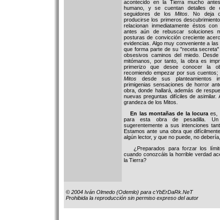
acontecido en la Tierra mucho antes
humano, y se cuentan detalles de o
seguidores de los
Mitos
. No deja d
producirse los primeros descubrimient
relacionan inmediatamente éstos con
antes aún de rebuscar soluciones ma
posturas de convicción creciente acer
evidencias. Algo muy conveniente a las 
que forma parte de su "receta secreta
obsesivos caminos del miedo. Desde 
mitómanos, por tanto, la obra es impr
primerizo que desee conocer la ob
recomiendo empezar por sus cuentos; 
Mitos
desde sus planteamientos ini
primigenias sensaciones de horror an
obra, donde hallará, además de respu
nuevas preguntas difíciles de asimilar.
grandeza de los Mitos.
En las montañas de la locura
es, 
para esta obra de pesadilla. Un
sugerentemente a sus intenciones tan
Estamos ante una obra que difícilment
algún lector, y que no puede, no debería
¿Preparados para forzar los límite
cuando conozcáis la horrible verdad ace
la Tierra?
© 2004 Iván Olmedo (Odemlo) para cYbErDaRk.NeT
Prohibida la reproducción sin permiso expreso del autor