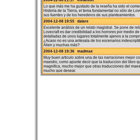
2004-12-08 21:57 instanton
Lo que más me ha gustado de la reseña ha sido el comen
Historia de la Tierra, el tema fundamental no sólo de Lov
sus fuentes y de los herederos de sus planteamientos.
2004-12-08 19:55 dalare
Excelente análisis de un relato magistral. Se pone de re
Lovecraft es dar credibilidad a los horrores por medio de
detalladas de unos lugares totalmente ajenos a la com
¿Acaso no es una antesala de los escenarios indescripti
Alien y muchas más?
2004-12-08 19:36 madmax
Muy buen articulo sobre una de las narraciones mejor c
maestro, como apunte decir que la traduccion del libro 
magnifica, mucho mejor que otras traducciones del mae
mucho que desear.