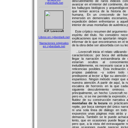
descubrimiento de raros indicios c
cyberdark.net
avanzar en el interior del continente, d
los hallazgos biológicos y arqueológico
que tenían acerca de la historia de l
humana. En un
crescendo
de horri
inmersión en demenciales escenarios,
expedición deben enfrentarse a aque
interior de unas montañas de auténtica p
H.P. Lovecraft
Este críptico resumen del argumento 
espíritu del título. No considero ne
Libros en cyberdark.net
explicaciones que no aportarán ningún o
informar de lo que encontramos en el t
Narraciones originales
de la obra debe ser absorbida con su lec
en cyberdark.net
...Lovecraft inicia el relato utilizan
característicos: por boca del atribul
llegar la narración extraordinaria d
estarían ocultos al conocimie
ineludiblemente, es necesario sacar a l
reticencias posibles. Esta inclinació
propias palabras –y sobre todo 
predispone al lector a fijar su atenció
espantoso. Ningún método mejor que el
nuestra atención. A partir de aquí, la 
escalera de horrores en la que cad
siguiente descubrimiento ominoso
principalmente, un hecho: Lovecraft no 
pero es, si se me permite la expresión, 
fluidez de su construcción narrativa 
montañas de la locura
es prácticame
repite, por boca siempre del único narra
ni una sola línea de diálogo en todo
expuestos unas páginas más atrás y f
demasía. También se le puede achaca
lento, que en ocasiones puede llegar 
pero que, a la vista del extravagante re
otras ocasiones puede parecer incl