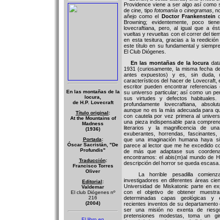
Providence viene a ser algo así como 
de cine, tipo
fotomanía
o
cinegramas
, n
añejo como el
Doctor Frankenstein
d
Browning; evidentemente, poco tie
lovecraftiana, pero, al igual que a é
vueltas y revueltas con el correr del t
en esta tesitura, gracias a la reedició
este título en su fundamental y siempr
El Club Diógenes.
En las montañas de la locura
data
1931 (curiosamente, la misma fecha de
antes expuestos) y es, sin duda, 
característicos del hacer de Lovecraft, 
escritor pueden encontrar referencias
En las montañas de la
su universo particular; así como un pe
locura,
sus virtudes y defectos habituales
de H.P. Lovecraft
profundamente lovecraftiana, absolut
aunque no es la más adecuada para qu
Título original
:
con cautela por vez primera al universo
At the Mountains of
una pieza indispensable para compren
Madness
literarios y la magnificencia de u
(1936)
exuberantes, horrendas, fascinantes,
Portada
:
que una imaginación humana haya si
Óscar Sacristán, "De
parece al lector que me he excedido con
Profundis"
de más que adaptase sus coordena
encontramos: el abis(m)al mundo de H.
Traducción
:
descripción del horror se queda escasa.
Francisco Torres
Oliver
La horrible pesadilla comienz
investigadores en diferentes áreas cien
Editorial
:
Universidad de Miskatonic parte en exp
Valdemar
con el objetivo de obtener muestr
El club Diógenes nº
216
determinadas capas geológicas y e
(2004)
recientes inventos de su departamento d
ser una misión no exenta de riesg
pretensiones modestas, toma un gi
El libro en