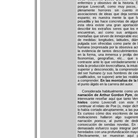
enfermizo y obsesivo de la historia. 
porque Lovecraft, como muy pocos, 
plenamente horrores sin cuento me
asociaciones de ideas que deja semioc
espanto; es nuestra mente la que f
pesadilla y las hace concretas de alg
esta obra existe una gran aportaci
describir los extraños seres que los 
encuentran, así como sus antiguo
montañas que sirven de inmejorable esc
de medidas: longitudes, latitudes, di
pulgada son ofrecidas como parte de l
humana (expresada por la obsesiva acti
la evidencia de tantos descubrimiento
en la forma, una inmensa y prolija des
fisonomías, geografías, etc... que 
contraste ante lo que verdaderamente i
toda la producción lovecraftiana, la intui
superior y desconocido, la comprensió
del ser humano (y sus hombres de cie
cualificados, se supone) ante las reali
a comprender.
En las montañas de la 
el punto álgido en la carrera del autor.
Considerada habitualmente como una
narración de Arthur Gordon Pym
, d
interesante reseñar aquí que tanto Ve
hielos
como Lovecraft con este ho
continuar el relato de Poe (o, mejor dic
lo había cortado abruptamente, a las pue
Es curioso cómo dos escritores de tan
motivaciones hallaron algo sugeren
narración
poesca
, al punto de ded
consecución de sendas novelas. En e
demasiado esfuerzo supo integrar per
heredados con una profundización may
Efectivamente, se muestran aquí p