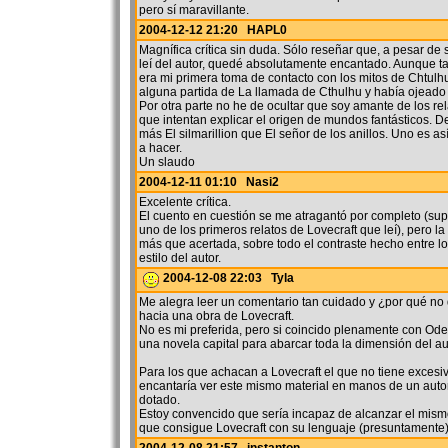
pero sí maravillante.
2004-12-12 21:20 HAPL0
Magnífica crítica sin duda. Sólo reseñar que, a pesar de s
leí del autor, quedé absolutamente encantado. Aunque t
era mi primera toma de contacto con los mitos de Chtulh
alguna partida de La llamada de Cthulhu y había ojeado 
Por otra parte no he de ocultar que soy amante de los rel
que intentan explicar el origen de mundos fantásticos. D
más El silmarillion que El señor de los anillos. Uno es as
a hacer.
Un slaudo
2004-12-11 01:10 Nasi2
Excelente crítica.
El cuento en cuestión se me atragantó por completo (su
uno de los primeros relatos de Lovecraft que leí), pero la 
más que acertada, sobre todo el contraste hecho entre lo
estilo del autor.
2004-12-08 22:03 Tyla
Me alegra leer un comentario tan cuidado y ¿por qué no 
hacia una obra de Lovecraft.
No es mi preferida, pero si coincido plenamente con Ode
una novela capital para abarcar toda la dimensión del au
Para los que achacan a Lovecraft el que no tiene excesivo
encantaría ver este mismo material en manos de un aut
dotado.
Estoy convencido que sería incapaz de alcanzar el mismo
que consigue Lovecraft con su lenguaje (presuntamente) l