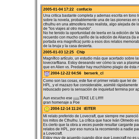
2005-01-04 17:22 confucio
Una critica bastante completa y ademas escrita en tono l
sobre la novela, probablemente una de las pioneras en si
cthulhu en una atmosfera mas realista, algo alejada de l
de "los viajes al otro mundo".
No he tenido la oportunidad de leerla en la edición de V
recuerdo con mucho cariño de la edición de Alianza (la e
portada era magnifica) junto a esos dos relatos memorab
de la bruja y la casa desierta.
2005-01-03 12:25 Chip
Magnífico artículo, un estudio más que acertado sobre las
lovecrarftiana. Estoy deseando ver cómo la van a plasmar 
que en Alien vs. Predator hay muchísimo plagio de ésta 
2004-12-22 04:56 berserk_cl
Como son las cosas, este fue el primer relato que lei de
HPL, y el mazazo fue considerable, asimilé rápidamente s
rebuscado pero la sensación de inquietud termina por a
Aun escucho ese ¡¡¡¡¡TEKE LE LI!!!!!
gran homenaje a Poe
2004-12-14 11:24 tEITER
Mi relato preferido de Lovecraft, que siempre me pareció
los mitos de Cthulhu. La crítica que hace Iván Olmedo es
Es cierto que la obra a veces puede resultar cargante pa
relatos de HPL, por eso nunca la recomiendo a nadie pa
a Lovecraft.
Estoy muy de acuerdo cuando dice que Lovecraft no es u