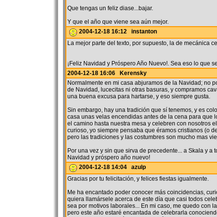
Que tengas un feliz diase...bajar.
Y que el año que viene sea aún mejor.
2004-12-18 16:12 instanton
La mejor parte del texto, por supuesto, la de mecánica ce
¡Feliz Navidad y Próspero Año Nuevo!. Sea eso lo que se
2004-12-18 16:06 Kerensky
Normalmente en mi casa abjuramos de la Navidad; no p
de Navidad, lucecitas ni otras basuras, y compramos cav
una buena excusa para hartarse, y eso siempre gusta.
Sin embargo, hay una tradición que sí tenemos, y es colo
casa unas velas encendidas antes de la cena para que 
el camino hasta nuestra mesa y celebren con nosotros el 
curioso, yo siempre pensaba que éramos cristianos (o de t
pero las tradiciones y las costumbres son mucho mas vie
Por una vez y sin que sirva de precedente... a Skala y a 
Navidad y próspero año nuevo!
2004-12-18 14:04 azulp
Gracias por tu felicitación, y felices fiestas igualmente.
Me ha encantado poder conocer más coincidencias, cur
quiera llamársele acerca de este día que casi todos cel
sea por motivos laborales... En mi caso, me quedo con la 
pero este año estaré encantada de celebrarla conociend