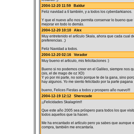
2004-12-20 11:59 Baldur
Feliz navidad a tí también, y a todos los cyberdarkianos.
Y que el nuevo año nos permita conservar lo bueno qu
mejorar en todo lo demás.
2004-12-20 10:10 Alex
Muy entretenido el artículo Skala, ahora que cada cual 
preferencias. ;)
Feliz Navidad a todos.
2004-12-20 02:16 Vorador
Muy bueno el articulo, mis felicitaciones :)
Bueno si no podemos creer en el Galileo, siempre nos 
(sis, el de mago de oz XD)
Y yo por mi parte, no solo porque te de la gana, sino po
hay algunos. Yo me siento felicitado por la parte pagana 
bueno, Felices Fiestas a todos y prospero año nuevo!!!
2004-12-19 12:12 Sherezade
¡¡Felicidades Skalagrim!!
Que este año 2005 sea próspero para todos los que visi
todos aquellos que la hacen.
Me ha encantado el artículo pero ya sabes que aunque esc
compra, también me encantaría.