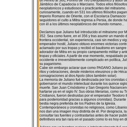
un Himno al Sol), Porfirio de Tiro (neoplatónico y autor de
Jámblico de Capadocia o Marciano. Todos ellos filósofo
neoplatonicos y estudiosos o practicantes del mitraismo
curiosamente, cuando en 531 los ultimos filósofos paga
Imperio Romano de Oriente, con el Escolarca Damascio 
seguidores el culto a Mitra regresa a Persia, de donde h
con él a los últimos neoplatónicos del mundo romano...
Decíamos que Juliano fué introducido el mitraismo por 
352. Sea como fuere, en el 356 y tras asumir un mando 
frontera occidental, sin experiencia, casi sin medios y vi
emperador hostil, Juliano obtuvo enormes victorias contr
aclamado por sus tropas y recibió el bautismo en sangre
adorador de Mitra en su propio campamento militar y ant
tropas y oficiales. A partir de ese momento, respaldado po
occidente e irreversiblemente complicado en política, Jul
su paganismo.
Cabe sin embargo aclarar que como PAGANO Juliano pa
ritos y cebraciones, desde misterios eleusinos y de Héca
consagraciones al dios Apolo (dios también solar).
La memoria de Juliano fué destrozada por los cronistas c
gobernaron el mundo intelectual durante los quince siglo
muerte. San Juan Crisóstomo y San Gregorio Nacianceno
hartarse ya en el siglo IV. Sus obras literarias, como su T
Cristianos, fueron destruidas por el emperador Teodoro 
para posterioridad gracias a algunos cronistas). Durante t
bestia negra preferida de los Padres de la Iglesia.
Contemporáneos y cronistas no religiosos, como Libanio
nos dan una imagen muy distinta de él. Por desgracia, l
consultar las fuentes y contrastarlas antes de hacer pub
definitivos era tan rara en el pasado como lo es hoy en d