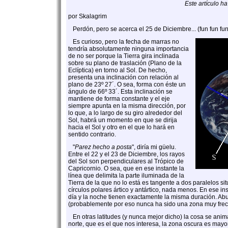
Este artículo h
por Skalagrim
Perdón, pero se acerca el 25 de Diciembre... (fun fun fun
Es curioso, pero la fecha de marras no
tendría absolutamente ninguna importancia
de no ser porque la Tierra gira inclinada
sobre su plano de traslación (Plano de la
Eclíptica) en torno al Sol. De hecho,
presenta una inclinación con relación al
plano de 23º 27´. O sea, forma con éste un
ángulo de 66º 33´. Esta inclinación se
mantiene de forma constante y el eje
siempre apunta en la misma dirección, por
lo que, a lo largo de su giro alrededor del
Sol, habrá un momento en que se dirija
hacia el Sol y otro en el que lo hará en
sentido contrario.
"
Parez hecho a posta
", diría mi güelu.
Entre el 22 y el 23 de Diciembre, los rayos
del Sol son perpendiculares al Trópico de
Capricornio. O sea, que en ese instante la
línea que delimita la parte iluminada de la
Tierra de la que no lo está es tangente a dos paralelos sit
círculos polares ártico y antártico, nada menos. En ese in
día y la noche tienen exactamente la misma duración. Abu
(probablemente por eso nunca ha sido una zona muy frec
En otras latitudes (y nunca mejor dicho) la cosa se anima
norte, que es el que nos interesa, la zona oscura es mayor