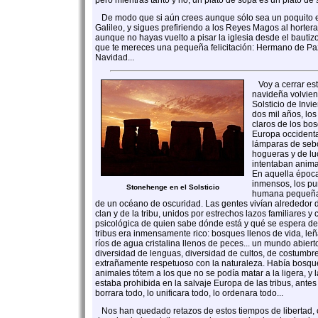
pero mientras tanto y no, un plato de sopa es un plato de 
De modo que si aún crees aunque sólo sea un poquito e
Galileo, y sigues prefiriendo a los Reyes Magos al horter
aunque no hayas vuelto a pisar la iglesia desde el bautiz
que te mereces una pequeña felicitación: Hermano de Paz 
Navidad...
Voy a cerrar est
navideña volviend
Solsticio de Inv
dos mil años, los
claros de los bo
Europa occidenta
lámparas de seb
hogueras y de lu
intentaban animar
En aquella époc
inmensos, los pu
Stonehenge en el Solsticio
humana pequeñas
de un océano de oscuridad. Las gentes vivían alrededor d
clan y de la tribu, unidos por estrechos lazos familiares y 
psicológica de quien sabe dónde está y qué se espera de 
tribus era inmensamente rico: bosques llenos de vida, leñ
ríos de agua cristalina llenos de peces... un mundo abierto
diversidad de lenguas, diversidad de cultos, de costumbre
extrañamente respetuoso con la naturaleza. Había bosqu
animales tótem a los que no se podía matar a la ligera, y l
estaba prohibida en la salvaje Europa de las tribus, ante
borrara todo, lo unificara todo, lo ordenara todo...
Nos han quedado retazos de estos tiempos de libertad, 