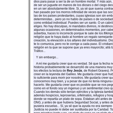
dios para pasar a ser la de un hombre mortal. Y más aún, 
de ser un juguete en manos de los dioses o del ciego dest
en un ser absolutamente libre. Si, ya sé que suena contra
han pasado por los morros infinidad de veces que las so
las de los países protestantes, cuyas iglesias son sin em
deterministas... pero yo no hablo de países o de socieda
como entidad individual: Puedes ser un santo. O un cabró
eliges. No hay disculpas, ni mandatos divinos, ni destino
algunas ocasiones, en determinados momentos, por cabez
soberbia, haces lo incorrecto porque te sale de los
filking
religión que le haya dado al hombre un regalo semejante: 
creación, la elevación a los altares del individualismo. Di
te lo comunica, pero no te corrige a cada paso. El cristia
religión en la que se supone que ya eres mayorcito; allá 
Tráfico...
Y sin embargo...
A mí me gustaría creer que es verdad. Sé que la fecha no 
historia probablemente se desarrolló de una manera muy 
los efectos la lectura de
Rey Jesús
, de Robert Graves). P
creer en la leyenda del Galileo. Me gustaría creer que h
lo suficiente para morir por nosotros. Me gustaría creer qu
conocernos muy bien, y a pesar de que no tenía ninguna 
hacerlo. Me gustaría creer que es posible que se nos peg
como en el fondo soy un ingenuo y un sentimental creo 
Cuando los demás sólo tenían ejércitos y la Iglesia también
además hospicios, leproserías, orfelinatos, refugios y hos
donde se repartía un plato de sopa. Estaban ahí antes de
ONG, y antes de que hubiera Seguridad Social, y antes d
pusiera escuelas... Sí, ya sé que la ayuda no era siempre
Justicia no puede ni debe ser sustituida por la Caridad. T