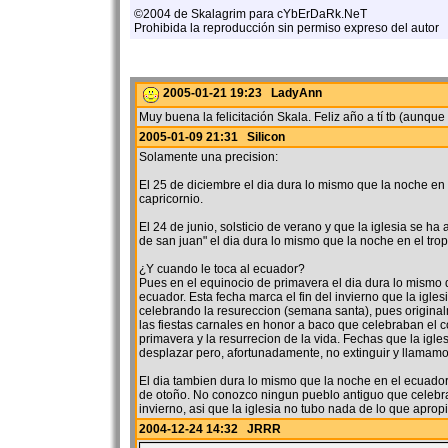
©2004 de Skalagrim para cYbErDaRk.NeT
Prohibida la reproducción sin permiso expreso del autor
2005-01-21 19:23 LadyAnn
Muy buena la felicitación Skala. Feliz año a tí tb (aunque 
2005-01-09 21:31 Silicon
Solamente una precision:
El 25 de diciembre el dia dura lo mismo que la noche en 
capricornio.
El 24 de junio, solsticio de verano y que la iglesia se 
de san juan" el dia dura lo mismo que la noche en el trop
¿Y cuando le toca al ecuador?
Pues en el equinocio de primavera el dia dura lo mismo 
ecuador. Esta fecha marca el fin del invierno que la igle
celebrando la resureccion (semana santa), pues origina
las fiestas carnales en honor a baco que celebraban el 
primavera y la resurrecion de la vida. Fechas que la igl
desplazar pero, afortunadamente, no extinguir y llamamo
El dia tambien dura lo mismo que la noche en el ecuador
de otoño. No conozco ningun pueblo antiguo que celebral
invierno, asi que la iglesia no tubo nada de lo que aprop
2004-12-24 14:32 JRRR