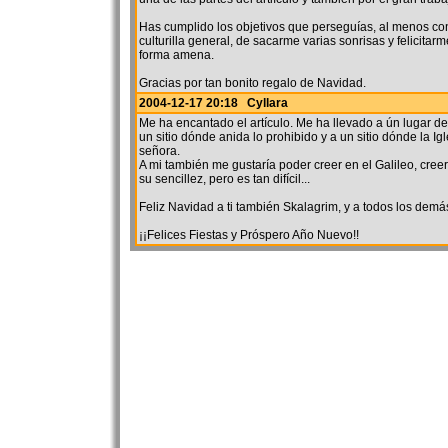
Has cumplido los objetivos que perseguías, al menos co
culturilla general, de sacarme varias sonrisas y felicita
forma amena.
Gracias por tan bonito regalo de Navidad.
2004-12-17 20:18 Cyllara
Me ha encantado el artículo. Me ha llevado a ún lugar d
un sitio dónde anida lo prohibido y a un sitio dónde la Ig
señora.
A mi también me gustaría poder creer en el Galileo, cree
su sencillez, pero es tan difícil...
Feliz Navidad a ti también Skalagrim, y a todos los demá
¡¡Felices Fiestas y Próspero Año Nuevo!!