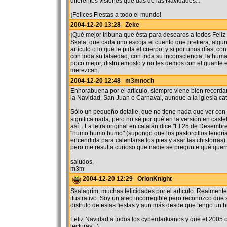
diferentes visiones que das de las Navidades...
¡Felices Fiestas a todo el mundo!
2004-12-20 13:28 Zeke
¡Qué mejor tribuna que ésta para desearos a todos Feliz
Skala, que cada uno escoja el cuento que prefiera, algu
artículo o lo que le pida el cuerpo; y si por unos días, co
con toda su falsedad, con toda su inconsciencia, la hum
poco mejor, disfrutemoslo y no les demos con el guante e
merezcan.
2004-12-20 12:48 m3mnoch
Enhorabuena por el artículo, siempre viene bien record
la Navidad, San Juan o Carnaval, aunque a la iglesia cató
Sólo un pequeño detalle, que no tiene nada que ver con el
significa nada, pero no sé por qué en la versión en cast
así... La letra original en catalán dice "El 25 de Desembr
"humo humo humo" (supongo que los pastorcillos tendrí
encendida para calentarse los pies y asar las chistorras).
pero me resulta curioso que nadie se pregunte qué querr
saludos,
m3m
2004-12-20 12:29 OrionKnight
Skalagrim, muchas felicidades por el artículo. Realmente
ilustrativo. Soy un ateo incorregible pero reconozco que
disfruto de estas fiestas y aun más desde que tengo un hi
Feliz Navidad a todos los cyberdarkianos y que el 2005 
lecturas. ;)