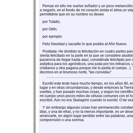
Pensar en ello me vuelve soñador y un poco melancólic
a negarlo, en el fondo de mi corazón anida el alma un vie
permitidme que en su nombre os desee
por Tutatis;
por Odín;
por ejemplo:
Feliz Navidad y sacadle lo que podáis al Año Nuevo.
Postdata: He dividido la felicitación en cuatro partes pa
sienta felicitado en la parte en la que se considere aludid
paciencia de llegar hasta aquí, considérate felicitado por
aséptica para los agnósticos, una justa por los mitraicos, 
cristianos y otra pagana porque me lo pedía el cuerpo...
decimos en el brumoso norte, "
tas convidau
".
Escribí este texto hace mucho tiempo, en los años 90, e
lugar y en otras circunstancias, y desde entonces la Tie
vueltas, y han pasado muchas cosas, y según los científ
mi cuerpo unos pocos miles de células comunes con el h
escribió. Aún no era Skalagrim cuando lo escribí. O tal vez 
Y sin embargo algunas cosas han permanecido constan
días, y una de ellas, y no la menos importante, es un des
arrancarte, en algún lugar perdido entre las palabras, un
comprensión o una sonrisa.