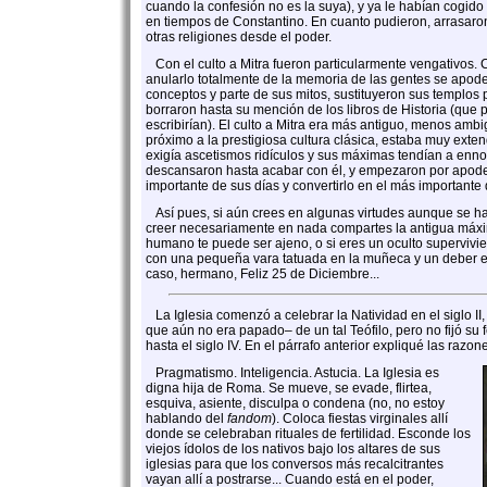
cuando la confesión no es la suya), y ya le habían cogido 
en tiempos de Constantino. En cuanto pudieron, arrasaron
otras religiones desde el poder.
Con el culto a Mitra fueron particularmente vengativos.
anularlo totalmente de la memoria de las gentes se apode
conceptos y parte de sus mitos, sustituyeron sus templos p
borraron hasta su mención de los libros de Historia (que p
escribirían). El culto a Mitra era más antiguo, menos amb
próximo a la prestigiosa cultura clásica, estaba muy extend
exigía ascetismos ridículos y sus máximas tendían a enn
descansaron hasta acabar con él, y empezaron por apod
importante de sus días y convertirlo en el más importante d
Así pues, si aún crees en algunas virtudes aunque se hay
creer necesariamente en nada compartes la antigua máx
humano te puede ser ajeno, o si eres un oculto supervivi
con una pequeña vara tatuada en la muñeca y un deber e
caso, hermano, Feliz 25 de Diciembre...
La Iglesia comenzó a celebrar la Natividad en el siglo II
que aún no era papado– de un tal Teófilo, pero no fijó su 
hasta el siglo IV. En el párrafo anterior expliqué las razon
Pragmatismo. Inteligencia. Astucia. La Iglesia es
digna hija de Roma. Se mueve, se evade, flirtea,
esquiva, asiente, disculpa o condena (no, no estoy
hablando del
fandom
). Coloca fiestas virginales allí
donde se celebraban rituales de fertilidad. Esconde los
viejos ídolos de los nativos bajo los altares de sus
iglesias para que los conversos más recalcitrantes
vayan allí a postrarse... Cuando está en el poder,