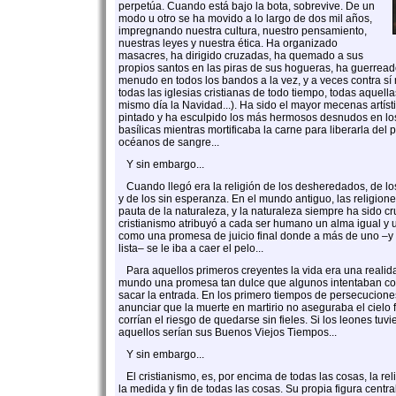
perpetúa. Cuando está bajo la bota, sobrevive. De un
modo u otro se ha movido a lo largo de dos mil años,
impregnando nuestra cultura, nuestro pensamiento,
nuestras leyes y nuestra ética. Ha organizado
masacres, ha dirigido cruzadas, ha quemado a sus
propios santos en las piras de sus hogueras, ha guerread
menudo en todos los bandos a la vez, y a veces contra sí
todas las iglesias cristianas de todo tiempo, todas aquell
mismo día la Navidad...). Ha sido el mayor mecenas artístic
pintado y ha esculpido los más hermosos desnudos en lo
basílicas mientras mortificaba la carne para liberarla de
océanos de sangre...
Y sin embargo...
Cuando llegó era la religión de los desheredados, de los
y de los sin esperanza. En el mundo antiguo, las religio
pauta de la naturaleza, y la naturaleza siempre ha sido cru
cristianismo atribuyó a cada ser humano un alma igual y 
como una promesa de juicio final donde a más de uno –y 
lista– se le iba a caer el pelo...
Para aquellos primeros creyentes la vida era una realidad
mundo una promesa tan dulce que algunos intentaban cola
sacar la entrada. En los primero tiempos de persecuciones
anunciar que la muerte en martirio no aseguraba el cielo
corrían el riesgo de quedarse sin fieles. Si los leones tuvi
aquellos serían sus Buenos Viejos Tiempos...
Y sin embargo...
El cristianismo, es, por encima de todas las cosas, la rel
la medida y fin de todas las cosas. Su propia figura centra