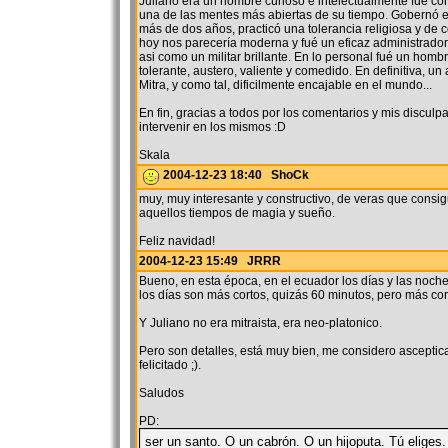
Juliano era un hombre curioso e intelectualmente fué co
una de las mentes más abiertas de su tiempo. Gobernó e
más de dos años, practicó una tolerancia religiosa y de
hoy nos parecería moderna y fué un eficaz administrador
asi como un militar brillante. En lo personal fué un homb
tolerante, austero, valiente y comedido. En definitiva, un
Mitra, y como tal, dificilmente encajable en el mundo...
En fin, gracias a todos por los comentarios y mis disculp
intervenir en los mismos :D
Skala
2004-12-23 18:40 ShoCk
muy, muy interesante y constructivo, de veras que consig
aquellos tiempos de magia y sueño.
Feliz navidad!
2004-12-23 15:49 JRRR
Bueno, en esta época, en el ecuador los días y las noch
los días son más cortos, quizás 60 minutos, pero más cort
Y Juliano no era mitraista, era neo-platonico.
Pero son detalles, está muy bien, me considero ascepti
felicitado ;).
Saludos
PD:
ser un santo. O un cabrón. O un hijoputa. Tú eliges