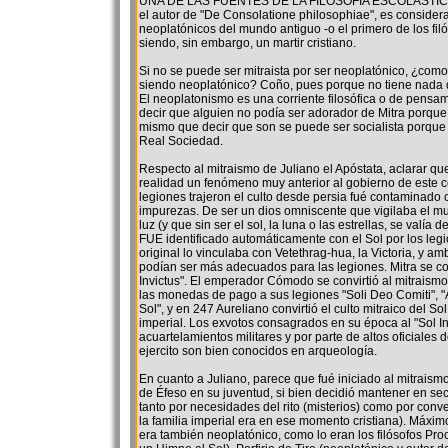
UNA DE LAS FUENTES DE LA FILOSOFIA ESCOLÁSTICA, 
el autor de "De Consolatione philosophiae", es considera
neoplatónicos del mundo antiguo -o el primero de los fil
siendo, sin embargo, un martir cristiano.
Si no se puede ser mitraista por ser neoplatónico, ¿como
siendo neoplatónico? Coño, pues porque no tiene nada 
El neoplatonismo es una corriente filosófica o de pensami
decir que alguien no podía ser adorador de Mitra porque
mismo que decir que son se puede ser socialista porque 
Real Sociedad.
Respecto al mitraismo de Juliano el Apóstata, aclarar qu
realidad un fenómeno muy anterior al gobierno de este 
legiones trajeron el culto desde persia fué contaminado
impurezas. De ser un dios omniscente que vigilaba el 
luz (y que sin ser el sol, la luna o las estrellas, se valía d
FUE identificado automáticamente con el Sol por los legi
original lo vinculaba con Vetethrag-hua, la Victoria, y a
podían ser más adecuados para las legiones. Mitra se con
Invictus". El emperador Cómodo se convirtió al mitraism
las monedas de pago a sus legiones "Soli Deo Comiti",
Sol", y en 247 Aureliano convirtió el culto mitraico del Sol
imperial. Los exvotos consagrados en su época al "Sol In
acuartelamientos militares y por parte de altos oficiales d
ejercito son bien conocidos en arqueología.
En cuanto a Juliano, parece que fué iniciado al mitraismo
de Éfeso en su juventud, si bien decidió mantener en sec
tanto por necesidades del rito (misterios) como por conve
la familia imperial era en ese momento cristiana). Máximo
era también neoplatónico, como lo eran los filósofos Pro