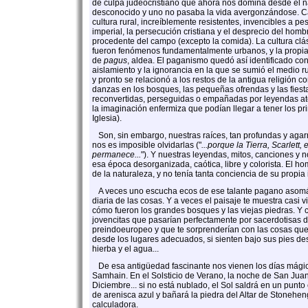
de culpa judeocristiano que ahora nos domina desde el n
desconocido y uno no pasaba la vida avergonzándose. Ca
cultura rural, increíblemente resistentes, invencibles a pe
imperial, la persecución cristiana y el desprecio del homb
procedente del campo (excepto la comida). La cultura clás
fueron fenómenos fundamentalmente urbanos, y la propi
de
pagus
, aldea. El paganismo quedó así identificado con 
aislamiento y la ignorancia en la que se sumió el medio rura
y pronto se relacionó a los restos de la antigua religión co
danzas en los bosques, las pequeñas ofrendas y las fiest
reconvertidas, perseguidas o empañadas por leyendas at
la imaginación enfermiza que podían llegar a tener los pri
Iglesia).
Son, sin embargo, nuestras raíces, tan profundas y agarr
nos es imposible olvidarlas ("
...porque la Tierra, Scarlett,
permanece...
"). Y nuestras leyendas, mitos, canciones y
esa época desorganizada, caótica, libre y colorista. El 
de la naturaleza, y no tenía tanta conciencia de su propia
A veces uno escucha ecos de ese talante pagano asomá
diaria de las cosas. Y a veces el paisaje te muestra casi 
cómo fueron los grandes bosques y las viejas piedras. Y 
jovencitas que pasarían perfectamente por sacerdotisas d
preindoeuropeo y que te sorprenderían con las cosas que
desde los lugares adecuados, si sienten bajo sus pies des
hierba y el agua...
De esa antigüedad fascinante nos vienen los días mágicos
Samhain. En el Solsticio de Verano, la noche de San Juan
Diciembre... si no está nublado, el Sol saldrá en un punto e
de arenisca azul y bañará la piedra del Altar de Stonehen
calculadora.