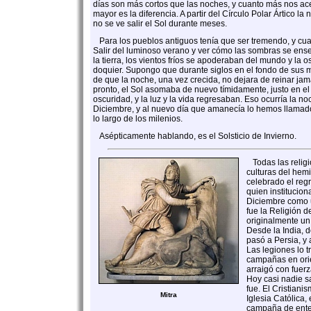
días son más cortos que las noches, y cuanto más nos ac
mayor es la diferencia. A partir del Círculo Polar Ártico l
no se ve salir el Sol durante meses.
Para los pueblos antiguos tenía que ser tremendo, y cuan
Salir del luminoso verano y ver cómo las sombras se ens
la tierra, los vientos fríos se apoderaban del mundo y la o
doquier. Supongo que durante siglos en el fondo de sus me
de que la noche, una vez crecida, no dejara de reinar jam
pronto, el Sol asomaba de nuevo tímidamente, justo en 
oscuridad, y la luz y la vida regresaban. Eso ocurría la n
Diciembre, y al nuevo día que amanecía lo hemos llama
lo largo de los milenios.
Asépticamente hablando, es el Solsticio de Invierno.
Todas las religi
culturas del hemi
celebrado el regr
quien institucion
Diciembre como u
fue la Religión de
originalmente un 
Desde la India, 
pasó a Persia, y a
Las legiones lo t
campañas en orie
arraigó con fuer
Hoy casi nadie s
fue. El Cristiani
Mitra
Iglesia Católica
campaña de ente