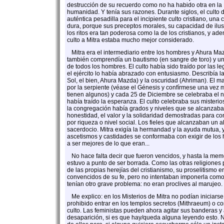
destrucción de su recuerdo como no ha habido otra en la H
humanidad. Y tenía sus razones. Durante siglos, el culto 
auténtica pesadilla para el incipiente culto cristiano, una
dura, porque sus preceptos morales, su capacidad de ilus
los ritos era tan poderosa como la de los cristianos, y ad
culto a Mitra estaba mucho mejor considerado.
Mitra era el intermediario entre los hombres y Ahura Mazd
también comprendía un bautismo (en sangre de toro) y un s
de todos los hombres. El culto había sido traído por las l
el ejército lo había abrazado con entusiasmo. Describía la 
Sol, el bien, Ahura Mazda) y la oscuridad (Ahriman). El m
por la serpiente (véase el Génesis y confírmese una ve
tienen algunos) y cada 25 de Diciembre se celebraba el n
había traído la esperanza. El culto celebraba sus misterio
la congregación había grados y niveles que se alcanzaba
honestidad, el valor y la solidaridad demostradas para co
por riqueza o nivel social. Los fieles que alcanzaban un al
sacerdocio. Mitra exigía la hermandad y la ayuda mutua, 
ascetismos y castidades se conformaba con exigir de los
a ser mejores de lo que eran...
No hace falta decir que fueron vencidos, y hasta la memo
estuvo a punto de ser borrada. Como las otras religione
de las propias herejías del cristianismo, su proselitismo e
convencidos de su fe, pero no intentaban imponerla como 
tenían otro grave problema: no eran proclives al marujeo.
Me explico: en los Misterios de Mitra no podían iniciarse
prohibido entrar en los templos secretos (Mithraeum) o co
culto. Las feministas pueden ahora agitar sus banderas y 
desaparición, si es que hay/queda alguna leyendo esto. 