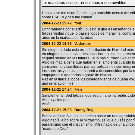
ni mandatos divinos, ni destinos inconmovibles
Una vez se me ocurrió decir algo parecido acerca del cri
sobre ESDLA y casi me comen.
2004-12-23 15:42 fonz
Enhorabuena por el artículo, esto sí que es enseñar del
felices fiestas y que lo paséis todos de maravilla, como si
años en la mañana de Navidad.
2004-12-22 14:36 Vaderetro
Sin ninguna duda esta es la felicitación de Navidad más 
en ninguna de la navidades pasadas. Lo es de la presen
seguirá siendo en las futuras. Te lo has currado Skalagri
Algo de magia tiene que haber en el ambiente cuando ba
consumismo y comilonas pantagruélicas nos sentimos m
los nuestros y nos da por sonreír a desconocidos por la c
empujarles o apartarlos a golpe de claxon.
Paz en la tierra a todos los cyberdarkianos de buena volu
una reiteración :-) )
2004-12-21 17:24 Fleje
Simplemente: Sed felices, que sea un año increíble, todo
Ahora y siempre.
Amén.
2004-12-21 15:03 Danny Boy
Bonito artículo Ska, me ha hecho pasar un rato agradabl
Algo había leído sobre el mitraismo, así que quizás podrí
paralelismo con el cristianismo. Mitra nació de una virgen
"madre de Dios".