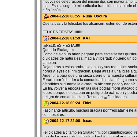
motivos de celebración del mismo día, con mayor amplitu
día... Eso sí: seguiré mi particular tradición de cantarle e
niño Jesús ;)
2004-12-18 08:55 Runa_Oscura
Que la paz y la felicidad los alcancen, esten donde esten
FELICES FIESTAS!!!!!!!!!!!!
2004-12-18 01:59 KAT
¡¡¡FELICES FIESTAS!!!
Querido Skalagrim:
Como he sido un buen pagano para estas fiestas quisier
olvidades de naturaleza, magia y libertad; y bueno un poc
tambien.
Dejar atras a estos probres diablos y sus requisitos socia
horas y leyes de inmigracion. Dejar atras a una Iglesia q
Argentina para que una jueza cierre una muestra cultural
Ferarro por "ofender a la comunidad cristiana"... ¿como 
ofendidos si durante la dictadura hicieron poco y nada?.
En fin, volver a epocas en las que podias morir atacad
lobos, porque no estaban en peligro de extincion y podias
peligro de contaminacion. Resumen ¡¡¡Felisidades!!!.
2004-12-18 00:24 Fidel
Fascinante artículo, muchas gracias por "rescatar" este ar
con nosotros.
2004-12-17 22:08 Ixcau
Felicidades a ti tambien Skalagrim, por cquintuplicado,
una de las partes del artiículo y también por el gran trab