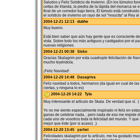
Saludos y Feliz Solsticio de Invierno. (En los túmulos fun
celtas de Irlanda, la piedra de la lápida del monarca se 
final de un corredor bajo tierra. El túmulo está construid
el solsticio de invierno un rayo de sol "resucita" al Rey al 
2004-12-21 12:13 dubhe
Muy bueno.
Está bien saber que aún hay gente que es consciente de
vista. Sobre todo los más antiguos y castigados por el pa
nuevas religiones
2004-12-21 00:38 Sisko
Gracias Skalagrim por esta cuadruple felicitación de Nav
mucho leyéndola.
¡Feliz Navidad!
2004-12-20 14:48 Dasagriva
Feliz navidad a todos, hermanos (da igual en cual de las 
ciertas, y ninguna lo es)
2004-12-20 14:22 Tyla
Muy interesante el artículo de Skala. De verdad que sí. :)
Yo no me siento especialmente inspirado ni feliz en est
ganas de celebrar nada... pero nada de eso me impide d
cada uno de vosotros toda la felicidad del mundo. Y qu
mejor que éste (por si acaso). ;)
2004-12-20 13:45 yarhel
Felicidades skalagrim por tu artículo, me ha gustado muc