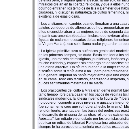
de ellas pero, si alguna quisiera escucharme sólo un instan
mitraicos creían en la libertad religiosa, y que a ellos nun
ocurrido entrar en los templos de Isis o Démeter que hab
ciudades, ni discutir su naturaleza de cultos femeninos, ni
existencia de esas diosas.
Los cristianos, en cambio, cuando llegaban a una casa
astutos vendedores de alfombras de hoy: preguntaban po
ellos sí consideraban a las mujeres seres de segunda clas
impartir sacramentos (dudaban incluso que tuvieran alma)
figuras de reclamo necesarias de las religiones femeninas 
la Virgen María (a eso se le llama nadar y guardar la ropa
La Iglesia primitiva tuvo a auténticos genios del market
en los primeros tiempos, sin duda. Basta con leer a los p
Iglesia, una mezcla de misóginos, publicistas, fanáticos y
mucho cuidado, y capaces sin embargo de desdecirse a s
una oferta atractiva. Un día repudiaban a la mujer como al
discutían sobre si tenía alma o no... pero para presionar a
a un general imperial no había mejor arma que una espos
en su cama. Todo ello facilitado, aderezado e inspirado, p
dulces sentimientos maternales de María.
Los practicantes del culto a Mitra eran gente normal fuera
tanto tiempo libre para pasar en los patios de vecinas (sí
sindicales modernos, la Iglesia inventó la figura del "liber
no pudieron competir a esos niveles, o quizá prefirieron
(personalmente creo que yo hubiera hecho lo mismo). Mi
religión fuerte, asentada en las bases del poder, sus prac
el desarrollo de ninguna de las otras religiones existentes
Apóstata", tan odiado y denostado por los cronistas crist
publicar un edicto de Libertad Religiosa (era adorador de M
siempre le ha parecido una tontería eso de los estados a