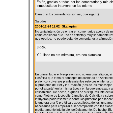
En fin, gracias a todos por los comentarios y mis di
inmodestia de intervenir en los mismo
Carajo, si los comentarios son asi, que sigan :)
Saludos
2004-12-24 11:02 Skalagrim
No tenía intención de entrar en comentarios acerca de mi
como considero que uno es estricta y muy seriamente re
que escribe, no puedo dejar de comentar esta afirmació
JRRR:
...
Y Juliano no era mitraista, era neo-platonico
...
En primer lugar el Neoplatonismo no era una religión, si
filosófica que toma el concepto de divinidad de Aristótel
platónico y diversos planteamientos estoicos e intenta un
al problema del Ser y la Creación (dos de los más viejos t
por otra parte) en la misma época en la que empezaba a
cristianismo. De hecho, algunas de sus figuras intelect
como Plotino de Licópolis, Jámblico de Calcídica y sobr
influyeron poderosamente sobre los primeros pensadores
lo que era una fé profética y apocalíptica de los fundamen
necesarios para empezar a ser compatible con las clase
medianamente inteligible teológicamente. De hecho,