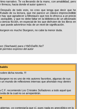
 ritmo narrativo. Te va llevando de la mano, con amabilidad, pero
 firmeza, hacia donde el autor quiere ir.
spués de todo esto, no creo que tenga que decir que he
sfrutado de su lectura, que me parece un clásico imprescindible
e hay que agradecer a Minotauro que nos lo ofrezca a un precio
n asequible, y que no debe faltar en la biblioteca de un aficionado
a ciencia ficción, en especial de los que disfruten de los libros en
s que puede advertirse más de un nivel de significación.
urgeon es mucho Sturgeon, no cabe la menor duda.
hez (Starhawk) para cYbErDaRk.NeT
sin permiso expreso del autor
baldis
sobre dicha novela. !!!
 Sturgeon no es uno de mis autores favoritos, algunas de sus
en un mundo de reflexiones internas que ahondan muy dentro
ca C.F. recomiendo Los Cristales Soñadores a todo aquel que
ovela de la cual no se arrepentirán.
on
 abiertas, yo contestaría que sí, pues nada es anecdótico en la