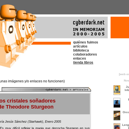
quiénes fuimos
artículos
biblioteca
colaboradores
enlaces
tienda libros
[web e
Nov
gunas imágenes y/o enlaces no funcionen)
Ju
Inf
os cristales soñadores
de Theodore Sturgeon
Orco
ría Jesús Sánchez (Starhawk), Enero 2005
Leng
 muy difícil reflejar la magia que derrocha Sturgeon en sus