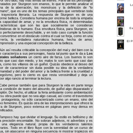
r otro lado, hay más temas de interés. Parte de los personajes
tratados por Sturgeon son enanos, lo que le permite analizar el
L
ma de la aberración, los monstruos y la definición de "lo
mano", que es uno de los temas principales que vertebran toda
 trayectoria literaria. La respuesta de Sturgeon es de una
orme belleza. Considera humana por encima de todo la empatía
la capacidad de amar, y no la envoltura física, ni determinadas
racterísticas que son las que socialmente se consideran
Es
finidoras de lo humano. Esa envoltura física, para Sturgeon, es
go perfectamente desechable, y en todo caso cumple la función
 convertirse en el obstáculo contra el cual se forja, como en una
rrería, la verdadera naturaleza humana, hecha de amor,
El P
mprensión y una especial concepción de la belleza.
n así resulta criticable la concepción del mal y del bien con la
e caracteriza a sus personajes, hasta tal punto que le da a
Los
istales soñadores
un cierto aire de farsa. Los buenos lo son
nto que casi dan miedo, y los malos lo son tanto que casi dan
sa, como los villanos de un guiñol. Quizás obedece al deseo del
tor de caracterizar sin duda posible su idea de la verdadera
manidad y del poder del amor y la belleza frente a la crueldad y
 egoísmo, pero lo cierto es que resta verosimilitud y deja un
or algo rancio al terminar la lectura.
be pensar también que para Sturgeon la vida en parte tenga
ta condición de teatro del absurdo, de guiñol algo disparatado y
mplón. De hecho, el utilizar la feria ambulante como ambientación
 su obra puede que no sea algo casual, así como el travestismo
l protagonista, no sólo caracterizado como un enano, sino del
xo femenino. Es quizás otra de las interpretaciones que ofrece la
ra de Sturgeon, poco extensa en páginas pero muy densa en
nificados.
mpoco hay que olvidar el lenguaje. Su estilo es bellísimo y de
a precisión encomiable. No sobran adjetivos, ni adverbios y es
 una elegancia natural, propia de los verdaderos talentos
terarios. Todo en el libro fluye con la serenidad de un curso de
ua, sin atascarse en ninguna secuencia ni mostrar tropiezos en