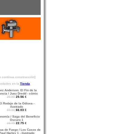
n continua construcción]
edades en la
Tienda
ez Anderson. El Fin de la
ancia / Juez Dredd - cómic
26.90
25.56
€
El Rodaje de la Odisea -
ilustrado
69.50
66.03
€
nomía / Saga del Beneficio
Oscuro 1
23.95
22.75
€
ua de Fuego / Los Casos de
Paul Harley 1 - ilustrado