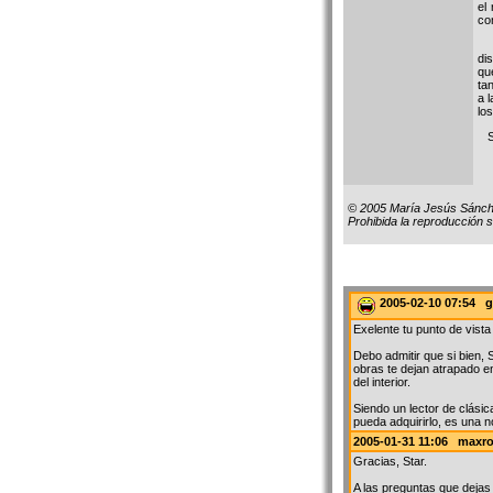
el
con
De
di
qu
ta
a l
lo
St
© 2005 María Jesús Sánc
Prohibida la reproducción 
2005-02-10 07:54 g
Exelente tu punto de vista 
Debo admitir que si bien,
obras te dejan atrapado 
del interior.
Siendo un lector de clási
pueda adquirirlo, es una n
2005-01-31 11:06 maxr
Gracias, Star.
A las preguntas que dejas