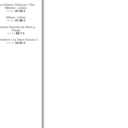
os Cómics Clásicos / The
Witcher - cómic
39.50
37.53
€
Albion - cómic
28.90
27.46
€
tuche Canción de Hielo y
Fuego
84.95
80.7
€
istolero / La Torre Oscura 1
14.96
14.21
€