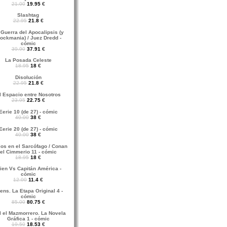
21.00
19.95
€
Slashtag
22.95
21.8
€
 Guerra del Apocalipsis (y
lockmania) / Juez Dredd -
cómic
39.90
37.91
€
La Posada Celeste
18.95
18
€
Disolución
22.95
21.8
€
l Espacio entre Nosotros
23.95
22.75
€
Eerie 10 (de 27) - cómic
40.00
38
€
Eerie 20 (de 27) - cómic
40.00
38
€
ios en el Sarcófago / Conan
el Cimmerio 11 - cómic
18.95
18
€
lien Vs Capitán América -
cómic
12.00
11.4
€
iens. La Etapa Original 4 -
cómic
85.00
80.75
€
l el Mazmorrero. La Novela
Gráfica 1 - cómic
19.50
18.53
€