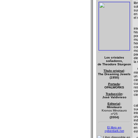
li
so
su
en
el
in
hi
po
mu
he
co
mo
pa
Los cristales
el
soñadores,
la
de Theodore Sturgeon
Co
Título original
:
mi
The Dreaming Jewels
un
(1950)
ci
cu
Portada
:
re
OPALWORKS
ve
Traducción
:
cie
José Valdivieso
Ni
Editorial
:
ca
Minotauro
su
Kronos Minotauro
in
nº25
un
(2004)
in
vi
El libro en
en
cyberdark.net
es