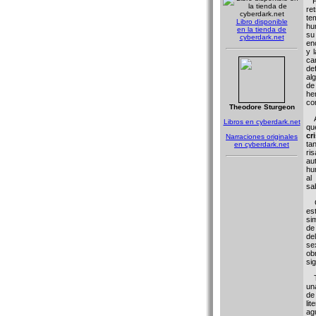
Po
re
te
Libro disponible
hu
en la tienda de
su
cyberdark.net
en
y 
ca
de
al
de
he
co
Theodore Sturgeon
Aú
Libros en cyberdark.net
qu
cr
Narraciones originales
ta
en cyberdark.net
ri
au
hu
al
sab
Ca
es
si
de
de
se
ob
sig
Ta
un
de
li
ag