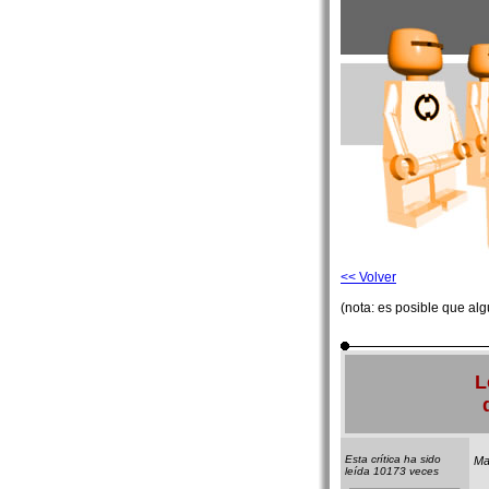
<< Volver
(nota: es posible que al
L
Esta crítica ha sido
Ma
leída 10173 veces
Es